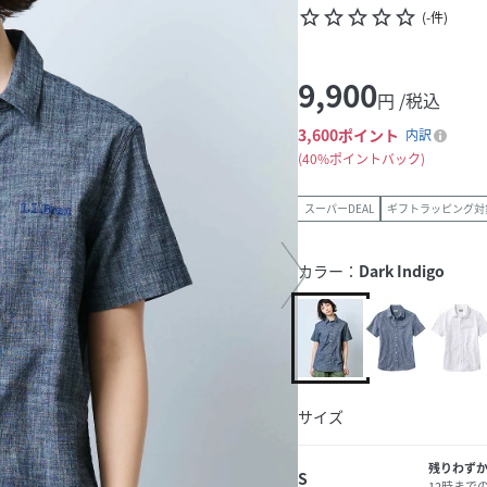
star_border
star_border
star_border
star_border
star_border
(
-
件
)
9,900
円 /税込
3,600
ポイント
内訳
40%ポイントバック
スーパーDEAL
ギフトラッピング対
カラー：
Dark Indigo
サイズ
残りわず
S
12時まで