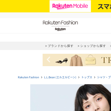
ブランドから探す
ショップから探す
navigate_before
Rakuten Fashion
L.L.Bean (エルエルビーン)
トップス
シャツ・ブ
navigate_next
navigate_next
navigate_next