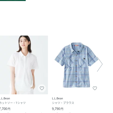
L.L.Bean
L.L.Bean
L.L.B
カットソー・Tシャツ
シャツ・ブラウス
シャ
7,700
9,790
9,900
円
円