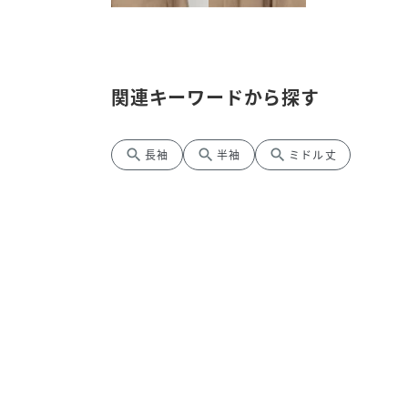
関連キーワードから探す
search
search
search
長袖
半袖
ミドル丈