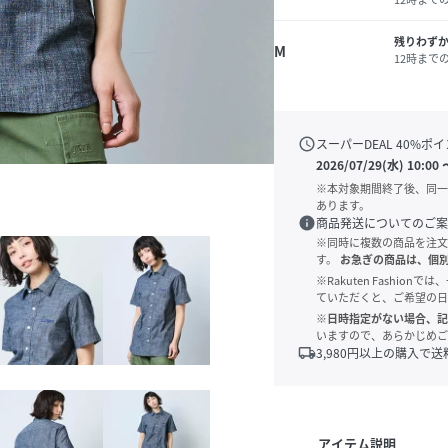
残りわず
M
12時まで
schedule
スーパーDEAL
40
%ポイ
2026/07/29(水) 10:00
※本対象期間終了後、同一
あります。
info
商品発送についてのご案
※同時に複数の商品を注文
す。
お急ぎの商品は、個
※Rakuten Fashi
ていただくと、ご希望の日
※日時指定がない場合、記
いますので、あらかじめご
local_shipping
3,980
円以上の購入で送
アイテム説明