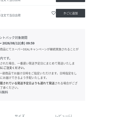
か
favorite_border
かごに追加
の注文で当日出荷
ントバック対象期間
〜
2026/08/12(水) 09:59
商品にてスーパーDEALキャンペーンが継続実施されることが
内です。
された場合、一番遅い発送予定日にまとめて発送いたしま
別にご注文ください。
onでは、一部商品でお届け日時をご指定いただけます。日時指定をし
にお届けできるよう手配いたします。
載されている発送予定日よりも遅れて発送
される場合がござ
了承ください。
料無料
サイズ
レビュー(-)