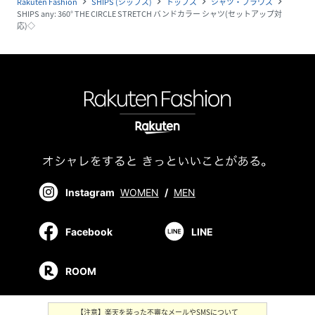
Rakuten Fashion
SHIPS (シップス)
トップス
シャツ・ブラウス
navigate_next
navigate_next
navigate_next
navigate_next
SHIPS any: 360° THE CIRCLE STRETCH バンドカラー シャツ(セットアップ対
応)◇
Instagram
WOMEN
/
MEN
Facebook
LINE
ROOM
【注意】楽天を装った不審なメールやSMSについて