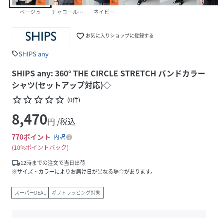
ベージュ
チャコールグレー
ネイビー
favorite_border
お気に入りショップに登録する
SHIPS any
sell
SHIPS any: 360° THE CIRCLE STRETCH バンドカラー
シャツ(セットアップ対応)◇
star_border
star_border
star_border
star_border
star_border
(
0
件
)
8,470
円 /税込
770
ポイント
内訳
10%ポイントバック
local_shipping
12時までの注文で当日出荷
※サイズ・カラーによりお届け日が異なる場合があります。
スーパーDEAL
ギフトラッピング対象