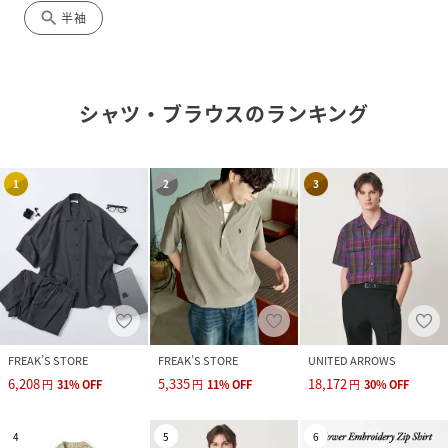
search
半袖
シャツ・ブラウス
のランキング
1
2
3
FREAK’S STORE
FREAK’S STORE
UNITED ARROWS
6,208
5,335
18,172
円
31
%
OFF
円
11
%
OFF
円
30
%
OFF
4
5
6