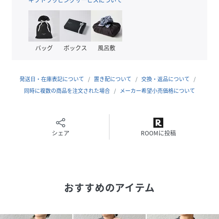
シンプルなバンドカラーを採用した、洗練された雰囲気の半
袖シャツ。
程よいリラックスフィットで、カジュアルからきれいめまで
幅広いスタイリングに対応します。
バッグ
ボックス
風呂敷
Tシャツやハーフパンツと合わせたラフなコーディネートは
もちろん、スラックスにタックインしてすっきりとした着こ
なしもおすすめ。
発送日・在庫表記について
置き配について
交換・返品について
夏の大人のスタイリングに活躍する、汎用性の高い一着で
同時に複数の商品を注文された場合
メーカー希望小売価格について
す。
同素材のシリーズ展開をしておりますので、組み合わせ次第
でセットアップスタイルも可能です！
シェア
ROOMに投稿
【同素材のアイテム】
◆360°THECIRCLESTRETCHポケットTシャツ(セットアッ
プ対応)
712-12-0065
おすすめのアイテム
◆360°THECIRCLESTRETCHポロシャツ(セットアップ対応)
712-12-0066