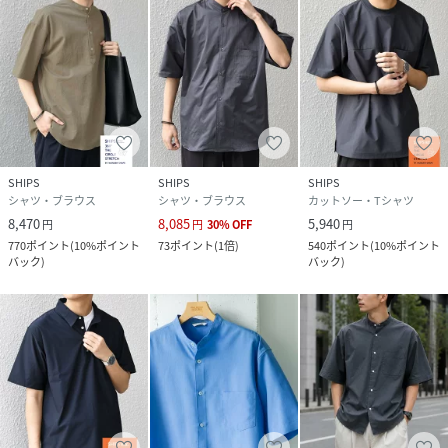
◆360°THECIRCLESTRETCHセンタークリースイージーパ
ンツ(セットアップ対応)
713-12-0012
◆360°THECIRCLESTRETCHリラックスジャケット(セット
アップ対応)
717-02-0001
SHIPS
SHIPS
SHIPS
※モールサイトにより(ハイフン/-)抜きでの品番表記となり
シャツ・ブラウス
シャツ・ブラウス
カットソー・Tシャツ
ます。
8,470
8,085
5,940
円
円
30
%
OFF
円
770
ポイント
(
10%ポイント
73
ポイント
(
1倍
)
540
ポイント
(
10%ポイント
----------------------------
バック
)
バック
)
裏地：無
光沢感：無
生地の厚み：普通
伸縮性：有
透け感：有
----------------------------
【注意事項】