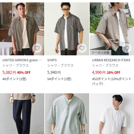
原産国
中国
素材
ポリエステル100%
サイズ
SMALL、MEDIUM、LARGE、X-LARGE
品番
PC2310_711520036
(
711520036-21-93 PC2310
)
クーポン対象
UNITED ARROWS green label relaxing
SHIPS
URBAN RESEARCH ITEMS
シャツ・ブラウス
シャツ・ブラウス
シャツ・ブラウス
5,082
5,940
4,990
円
40
%
OFF
円
円
16
%
OFF
46
ポイント
(
1倍
)
54
ポイント
(
1倍
)
453
ポイント
(
10%ポイント
バック
)