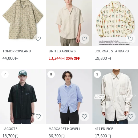
TOMORROWLAND
UNITED ARROWS
JOURNAL STANDARD
44,000
13,244
19,800
円
円
30
%
OFF
円
7
8
9
LACOSTE
MARGARET HOWELL
417 EDIFICE
18,700
36,300
17,600
円
円
円