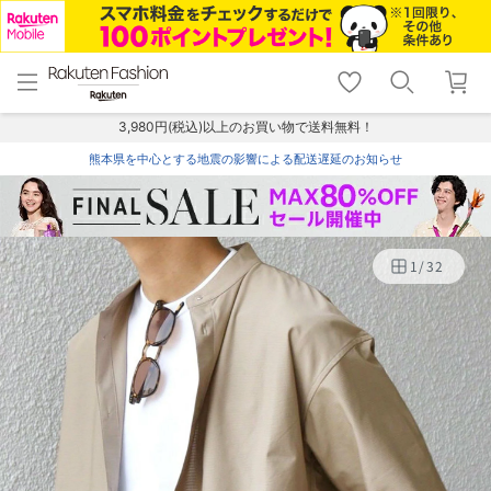
menu
home
search
favorite_border
shopping_cart
lock_outline
メニュー
トップ
検索
お気に入り
カート
ログイン
3,980円(税込)以上のお買い物で送料無料！
熊本県を中心とする地震の影響による配送遅延のお知らせ
1
/
32