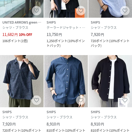
UNITED ARROWS green label relaxing
SHIPS
SHIPS
シャツ・ブラウス
テーラードジャケット・ブレザー
シャツ・ブラウス
11,682
13,750
7,920
円
10
%
OFF
円
円
106
ポイント
(
1倍
)
1,250
ポイント
(
10%ポイン
720
ポイント
(
10%ポイント
トバック
)
バック
)
SHIPS
SHIPS
SHIPS
シャツ・ブラウス
シャツ・ブラウス
シャツ・ブラウス
7,920
8,910
8,910
円
円
円
720
ポイント
(
10%ポイント
810
ポイント
(
10%ポイント
810
ポイント
(
10%ポイント