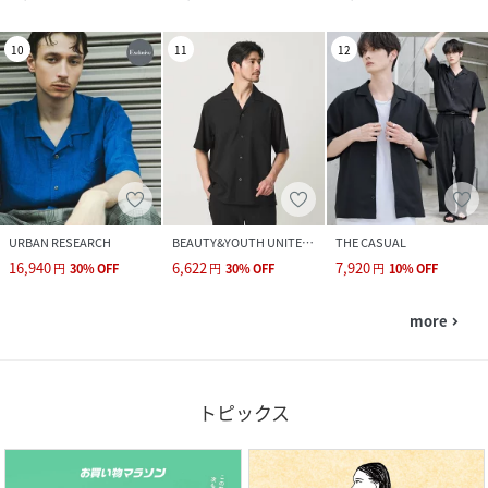
10
11
12
URBAN RESEARCH
BEAUTY&YOUTH UNITED ARROWS
THE CASUAL
16,940
6,622
7,920
円
30
%
OFF
円
30
%
OFF
円
10
%
OFF
more
navigate_next
トピックス