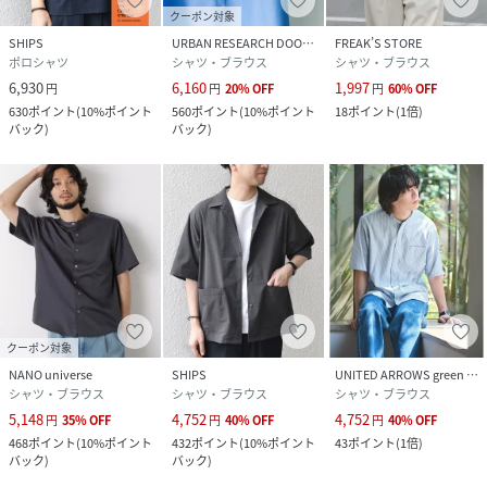
クーポン対象
※生産状況により店舗にて販売する場合もございます。
SHIPS
URBAN RESEARCH DOORS
FREAK’S STORE
ポロシャツ
シャツ・ブラウス
シャツ・ブラウス
※末永く愛用頂く為に、アテンションタグ・洗濯ネームを必
6,930
6,160
1,997
円
円
20
%
OFF
円
60
%
OFF
ずご確認の上、着用又はお取り扱いください。
630
ポイント
(
10%ポイント
560
ポイント
(
10%ポイント
18
ポイント
(
1倍
)
バック
)
バック
)
※撮影環境による光の当たり具合やパソコン・スマートフォ
ンなどの閲覧環境によって、実際の色味と異なって見える場
合があります。
商品の色味は商品単体で撮影した画像をご参照ください。
※画像の商品はサンプルです。
実際の商品と仕様、加工、サイズが若干異なる場合がござ
います。
チャコールグレー：177cm着用サイズ：LARGE
クーポン対象
ベージュ：177cm着用サイズ：LARGE
NANO universe
SHIPS
UNITED ARROWS green label relaxing
シャツ・ブラウス
シャツ・ブラウス
シャツ・ブラウス
ネイビー：177cm着用サイズ：LARGE
5,148
4,752
4,752
円
35
%
OFF
円
40
%
OFF
円
40
%
OFF
468
ポイント
(
10%ポイント
432
ポイント
(
10%ポイント
43
ポイント
(
1倍
)
性別タイプ
メンズ
バック
)
バック
)