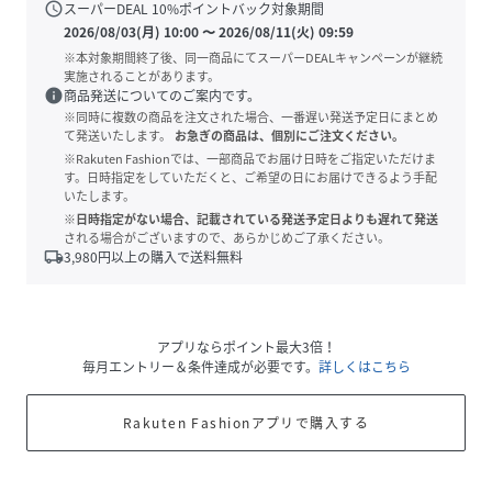
schedule
スーパーDEAL
10
%ポイントバック対象期間
2026/08/03(月) 10:00
〜
2026/08/11(火) 09:59
※本対象期間終了後、同一商品にてスーパーDEALキャンペーンが継続
実施されることがあります。
info
商品発送についてのご案内です。
※同時に複数の商品を注文された場合、一番遅い発送予定日にまとめ
て発送いたします。
お急ぎの商品は、個別にご注文ください。
※Rakuten Fashionでは、一部商品でお届け日時をご指定いただけま
す。日時指定をしていただくと、ご希望の日にお届けできるよう手配
いたします。
※日時指定がない場合、記載されている発送予定日よりも遅れて発送
される場合がございますので、あらかじめご了承ください。
local_shipping
3,980
円以上の購入で送料無料
アプリならポイント最大3倍！
毎月エントリー＆条件達成が必要です。
詳しくはこちら
Rakuten Fashionアプリで購入する