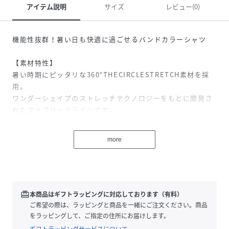
アイテム説明
サイズ
レビュー(0)
機能性抜群！暑い日も快適に過ごせるバンドカラーシャツ
【素材特性】
暑い時期にピッタリな360°THECIRCLESTRETCH素材を採
用。
ワンダーシェイプのストレッチテクノロジーをもとに開発さ
れたファブリックラインです。
従来素材より約30～60%の軽量化を実現し、360°全方向に
伸びるストレッチ性を備えています。
more
また通気性に優れており、無数の穴がある超軽量メッシュジ
ャージー素材で、通気孔を通して空気が抜けることで蒸れを
軽減し、衣服内を涼しく快適に保ちます。
夏の暑い日でも快適に着用できる吸水速乾機能もある素材で
す！
redeem
本商品はギフトラッピングに対応しております（有料）
ご家庭でのメンテナンスが可能なのもうれしいポイント。
ご希望の際は、ラッピングと商品を一緒にご注文ください。商品
をラッピングして、ご指定の住所にお届けします。
【デザイン】
ギフトラッピングサービスについて