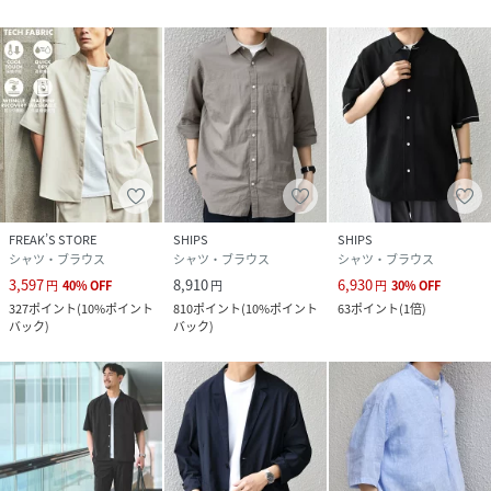
FREAK’S STORE
SHIPS
SHIPS
シャツ・ブラウス
シャツ・ブラウス
シャツ・ブラウス
3,597
8,910
6,930
円
40
%
OFF
円
円
30
%
OFF
327
ポイント
(
10%ポイント
810
ポイント
(
10%ポイント
63
ポイント
(
1倍
)
バック
)
バック
)