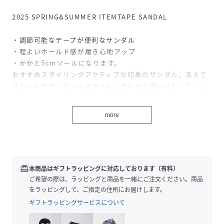
2025 SPRING&SUMMER ITEMTAPE SANDAL
・調節可能なテープが便利なサンダル
・程よいホールド感が履き心地アップ
・かかと5cmソールになります。
おすすめスタイリングアクティブな印象のサンダル。あえて
スカートやワンピーススタイルに合わせて頂いても、カジュ
アルダウンな印象で履いて頂けます。
【AVIREX WOMAN】本格的なミリタリーウェアが持つ機能
more
性とデザインをレディースカジュアルに投影したライン。個
性的かつ時代性のあるレディースブランドとして聡明、自
由、好奇心、凛として快活な働く大人の女性へ向けたレディ
スカジュアルを提案しています。
redeem
本商品はギフトラッピングに対応しております（有料）
ご希望の際は、ラッピングと商品を一緒にご注文ください。商品
性別タイプ
レディース
をラッピングして、ご指定の住所にお届けします。
ギフトラッピングサービスについて
原産国
中国製