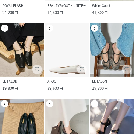
ROYAL FLASH
BEAUTY&YOUTH UNITED ARROWS
Whim Gazette
24,200
14,300
41,800
円
円
円
4
5
6
LE TALON
A.P.C.
LE TALON
19,800
39,600
19,800
円
円
円
7
8
9