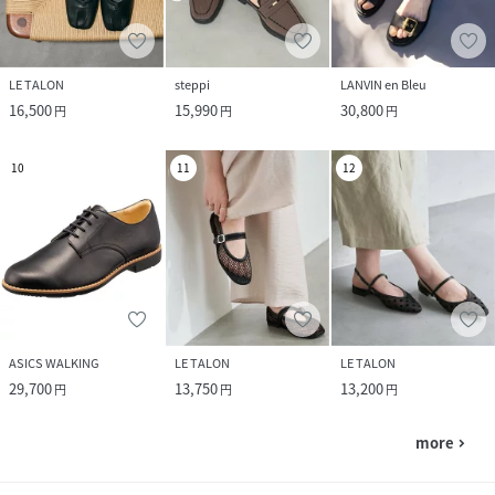
LE TALON
steppi
LANVIN en Bleu
16,500
15,990
30,800
円
円
円
10
11
12
ASICS WALKING
LE TALON
LE TALON
29,700
13,750
13,200
円
円
円
more
navigate_next