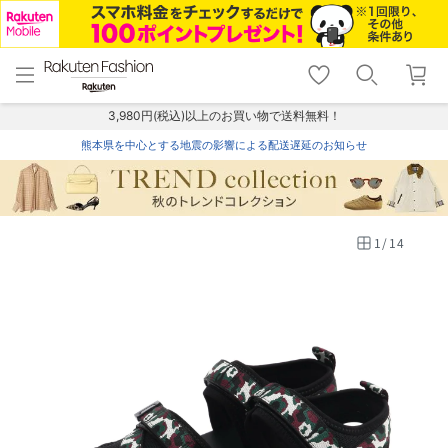
menu
home
search
favorite_border
shopping_cart
lock_outline
メニュー
トップ
検索
お気に入り
カート
ログイン
3,980円(税込)以上のお買い物で送料無料！
熊本県を中心とする地震の影響による配送遅延のお知らせ
1
/
14