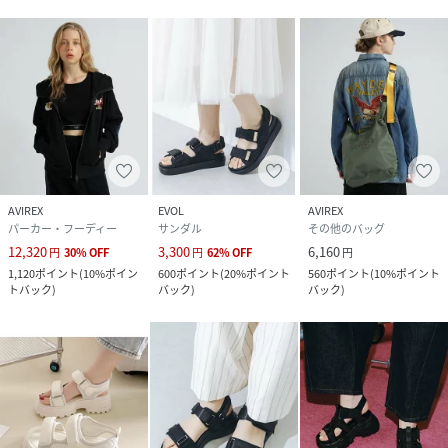
AVIREX
EVOL
AVIREX
パーカー・フーディー
サンダル
その他のバッグ
12,320
3,300
6,160
円
30
%
OFF
円
62
%
OFF
円
1,120
ポイント
(
10%ポイン
600
ポイント
(
20%ポイント
560
ポイント
(
10%ポイント
トバック
)
バック
)
バック
)