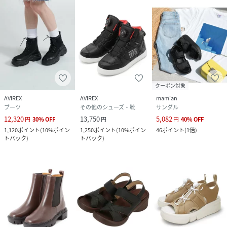
クーポン対象
AVIREX
AVIREX
mamian
ブーツ
その他のシューズ・靴
サンダル
12,320
13,750
5,082
円
30
%
OFF
円
円
40
%
OFF
1,120
ポイント
(
10%ポイン
1,250
ポイント
(
10%ポイン
46
ポイント
(
1倍
)
トバック
)
トバック
)