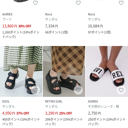
AVIREX
Rora
Rora
ブーツ
サンダル
サンダル
13,860
7,334
10,684
円
30
%
OFF
円
円
1,260
ポイント
(
10%ポイン
66
ポイント
(
1倍
)
97
ポイント
(
1倍
)
トバック
)
EVOL
RETRO GIRL
AVIREX
サンダル
サンダル
その他のシューズ・靴
4,950
3,290
2,750
円
37
%
OFF
円
25
%
OFF
円
450
ポイント
(
10%ポイント
299
ポイント
(
10%ポイント
250
ポイント
(
10%ポイント
バック
)
バック
)
バック
)