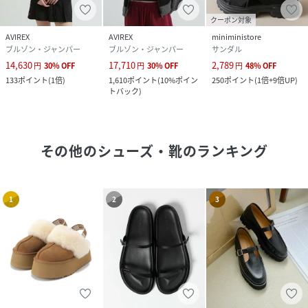
クーポン対象
AVIREX
AVIREX
miniministore
ブルゾン・ジャンパー
ブルゾン・ジャンパー
サンダル
14,630
17,710
2,789
円
30
%
OFF
円
30
%
OFF
円
48
%
OFF
133
ポイント
(
1倍
)
1,610
ポイント
(
10%ポイン
250
ポイント
(
1倍+9倍UP
)
トバック
)
その他のシューズ・靴
のランキング
1
2
3