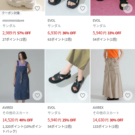
クーポン対象
miniministore
EVOL
EVOL
サンダル
サンダル
サンダル
2,989
6,930
5,940
円
57
%
OFF
円
36
%
OFF
円
33
%
OFF
27
ポイント
(
1倍
)
63
ポイント
(
1倍
)
54
ポイント
(
1倍
)
AVIREX
EVOL
AVIREX
その他のスカート
サンダル
その他のスカート
14,520
5,940
14,630
円
40
%
OFF
円
25
%
OFF
円
30
%
OFF
1,320
ポイント
(
10%ポイン
54
ポイント
(
1倍
)
133
ポイント
(
1倍
)
トバック
)