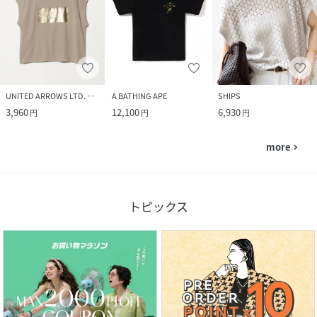
UNITED ARROWS LTD. OUTLET
A BATHING APE
SHIPS
3,960
12,100
6,930
円
円
円
more
navigate_next
トピックス