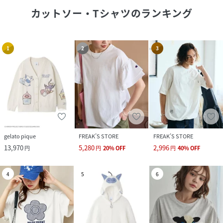
カットソー・Tシャツ
のランキング
1
2
3
gelato pique
FREAK’S STORE
FREAK’S STORE
13,970
5,280
2,996
円
円
20
%
OFF
円
40
%
OFF
4
5
6