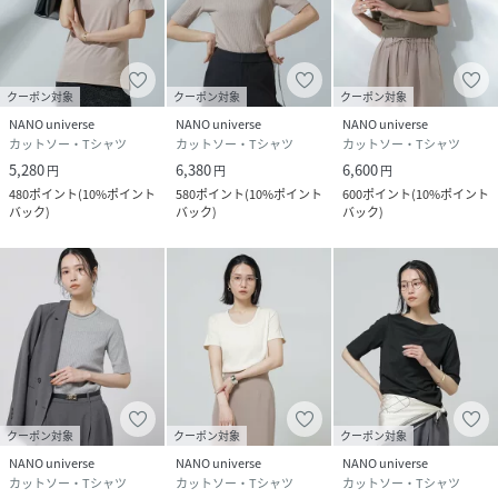
摩擦により、素材表面が白っぽくなったり、毛羽立ちが発生
したりします。生地の特性上縮みます。
※サンプルにて撮影、採寸を行う為、実際にお届けする商品
クーポン対象
クーポン対象
クーポン対象
と仕様やサイズが異なる場合がございます。予約時は生産の
NANO universe
NANO universe
NANO universe
都合上、お届け予定時期が前後する場合もございますので、
カットソー・Tシャツ
カットソー・Tシャツ
カットソー・Tシャツ
予めご了承下さい。
5,280
6,380
6,600
円
円
円
※光の当たり具合や撮影環境により色味が異なる場合がござ
480
ポイント
(
10%ポイント
580
ポイント
(
10%ポイント
600
ポイント
(
10%ポイント
います。正しい色味はスタジオ画像の色味をご参照くださ
バック
)
バック
)
バック
)
い。
model: H175cm 着用サイズ: M
性別タイプ
レディース
原産国
インドネシア製
クーポン対象
クーポン対象
クーポン対象
素材
コットン50%,レーヨン50%
NANO universe
NANO universe
NANO universe
カットソー・Tシャツ
カットソー・Tシャツ
カットソー・Tシャツ
サイズ
Ｓ、Ｍ、Ｌ