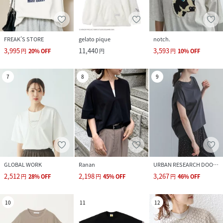
FREAK’S STORE
gelato pique
notch.
3,995
11,440
3,593
円
20
%
OFF
円
円
10
%
OFF
7
8
9
GLOBAL WORK
Ranan
URBAN RESEARCH DOORS
2,512
2,198
3,267
円
28
%
OFF
円
45
%
OFF
円
46
%
OFF
10
11
12