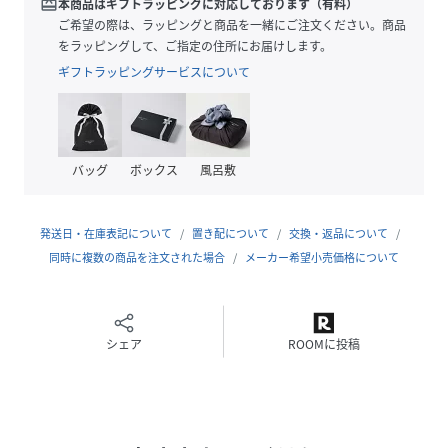
redeem
本商品はギフトラッピングに対応しております（有料）
■素材
ご希望の際は、ラッピングと商品を一緒にご注文ください。商品
・40/2天竺を使用
をラッピングして、ご指定の住所にお届けします。
・汗染みが目立たない特殊加工 / 裏面に吸水加工 / UVカット
ギフトラッピングサービスについて
/ 制菌加工（菌の抑制＆消臭効果）
・衣服内の温度上昇を緩和する機能レーヨン
・洗濯機使用可
バッグ
ボックス
風呂敷
【Anti Soaked(R)】 汗ジミ防止の高機能素材
特別な生地表面への加工を施すことにより、生地が濡れ、濃
色に変色してしまう染みが目立ちません。また裏面に吸水加
発送日・在庫表記について
置き配について
交換・返品について
工を施すことで、吸水と発散を促進する効果があります。そ
同時に複数の商品を注文された場合
メーカー希望小売価格について
のため、裏は染みが広がっていても表はまるで濡れていない
ような状態のまま着用が可能です。また、通常の天然繊維で
は味わうことの出来ない、まるで合成繊維のような機能性
と、天然繊維ならではの風合いをお楽しみ頂けます。さら
シェア
ROOMに投稿
に、レーヨンに遮熱材を練り込んでおり、太陽光による衣服
内の温度上昇を抑えます。
【制菌加工】