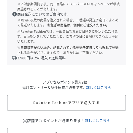
※本対象期間終了後、同一商品にてスーパーDEALキャンペーンが継続
実施されることがあります。
info
商品発送についてのご案内です。
※同時に複数の商品を注文された場合、一番遅い発送予定日にまとめ
て発送いたします。
お急ぎの商品は、個別にご注文ください。
※Rakuten Fashionでは、一部商品でお届け日時をご指定いただけま
す。日時指定をしていただくと、ご希望の日にお届けできるよう手配
いたします。
※日時指定がない場合、記載されている発送予定日よりも遅れて発送
される場合がございますので、あらかじめご了承ください。
local_shipping
3,980
円以上の購入で送料無料
アプリならポイント最大3倍！
毎月エントリー＆条件達成が必要です。
詳しくはこちら
Rakuten Fashionアプリで購入する
実店舗でもポイントが貯まります！
詳しくはこちら