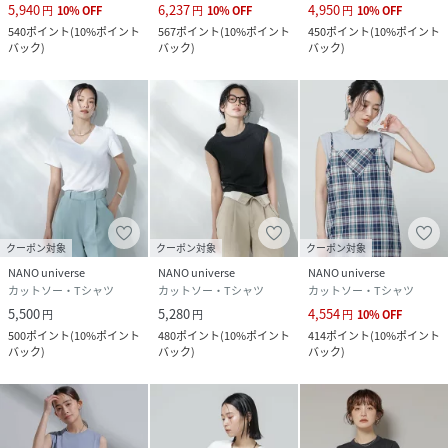
5,940
6,237
4,950
円
10
%
OFF
円
10
%
OFF
円
10
%
OFF
540
ポイント
(
10%ポイント
567
ポイント
(
10%ポイント
450
ポイント
(
10%ポイント
クリーニング
洗濯機可、ドライクリーニング不可
バック
)
バック
)
バック
)
品番
PC0531_669
(
669-5124300-023-18 PC0531
)
クーポン対象
クーポン対象
クーポン対象
NANO universe
NANO universe
NANO universe
カットソー・Tシャツ
カットソー・Tシャツ
カットソー・Tシャツ
5,500
5,280
4,554
円
円
円
10
%
OFF
500
ポイント
(
10%ポイント
480
ポイント
(
10%ポイント
414
ポイント
(
10%ポイント
バック
)
バック
)
バック
)