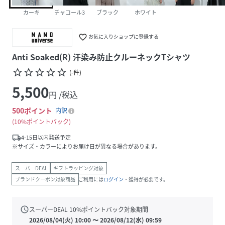
カーキ
チャコール3
ブラック
ホワイト
favorite_border
お気に入りショップに登録する
Anti Soaked(R) 汗染み防止クルーネックTシャツ
star_border
star_border
star_border
star_border
star_border
(
-
件
)
5,500
円 /税込
500
ポイント
内訳
10%ポイントバック
local_shipping
4-15日以内発送予定
※サイズ・カラーによりお届け日が異なる場合があります。
スーパーDEAL
ギフトラッピング対象
ブランドクーポン対象商品
ご利用には
ログイン
・獲得が必要です。
schedule
スーパーDEAL
10
%ポイントバック対象期間
2026/08/04(火) 10:00
〜
2026/08/12(水) 09:59