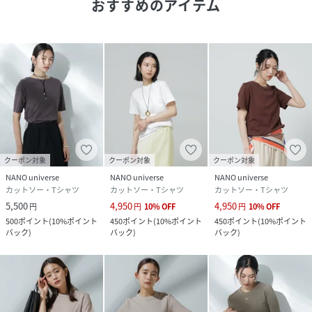
おすすめのアイテム
制菌加工は、清潔で衛生的な環境に着目した加工です。繊維
上の細菌が増えないように抑制することで、繊維を清潔に保
ち臭いの発生を防ぎます。また、消臭効果もあり、繊維が臭
気成分と触れることにより、汗の臭いなどの不快臭を減少さ
せます。
■カラー展開
・デイリー使いしやすいブラック、チャコール、ホワイト、
カーキの4色展開
・同型の色違い(サックス、L.イエロー、L.ピンク、サーモ
クーポン対象
クーポン対象
クーポン対象
ン、ブルー)は下記別品番で展開中
NANO universe
NANO universe
NANO universe
6695124306 Anti Soaked(R) 汗染み防止カラフルクル
カットソー・Tシャツ
カットソー・Tシャツ
カットソー・Tシャツ
ーＴシャツ
5,500
4,950
4,950
円
円
10
%
OFF
円
10
%
OFF
500
ポイント
(
10%ポイント
450
ポイント
(
10%ポイント
450
ポイント
(
10%ポイント
■取扱方法
バック
)
バック
)
バック
)
蛍光増白剤が入っていない洗剤を使用して下さい。単独洗い
をして下さい。裏返してネットに入れてください。濡れたま
まの放置や、長時間の浸漬はしないで下さい。洗濯後は形を
整えて直ちに干してください。あて布を使用してください。