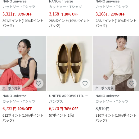
NANO universe
NANO universe
NANO universe
カットソー・Tシャツ
カットソー・Tシャツ
カットソー・Tシャツ
3,311
3,168
3,168
円
30
%
OFF
円
20
%
OFF
円
20
%
OFF
301
ポイント
(
10%ポイント
288
ポイント
(
10%ポイント
288
ポイント
(
10%ポイント
バック
)
バック
)
バック
)
クーポン対象
クーポン対象
NANO universe
UNITED ARROWS LTD. OUTLET
NANO universe
カットソー・Tシャツ
パンプス
カットソー・Tシャツ
6,732
6,270
8,910
円
10
%
OFF
円
70
%
OFF
円
612
ポイント
(
10%ポイント
57
ポイント
(
1倍
)
810
ポイント
(
10%ポイント
バック
)
バック
)