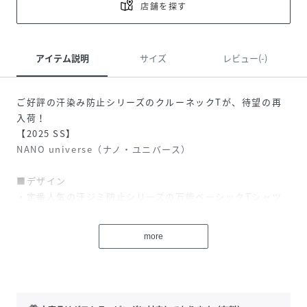
店舗を探す
アイテム説明
サイズ
レビュー(-)
ご好評の汗染み防止シリーズのクルーネックTが、待望の再
入荷！
【2025 SS】
NANO universe（ナノ・ユニバース）
■デザイン
・定番人気の汗ジミ防止シリーズの万能ベーシックTシャツ
・今期は衿幅をやや細くし、衿ぐりの詰まりをほんのり軽減
したデザイン
more
・体のラインを拾わずにすっきり見えるシルエット
・気になる二の腕カバーにも◎なややゆとりのある袖巾
・カジュアルな中に上品さのある詰まったクルーネック
・裾OUTで着た際にさりげないポイントになる脇スリット