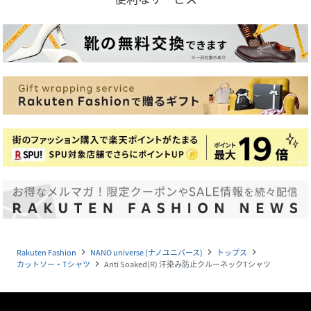
Rakuten Fashion
NANO universe (ナノユニバース)
トップス
navigate_next
navigate_next
navigate_next
カットソー・Tシャツ
Anti Soaked(R) 汗染み防止クルーネックTシャツ
navigate_next