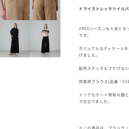
ドライストレッチツイル
24SSシーズンも人気と
です。
カジュアルなディテール
げました。
配色ステッチもさりげな
同素材ブラウス(品番：531
トリアセテート特有の艶
で仕立てました。
※この商品は、ブラック /