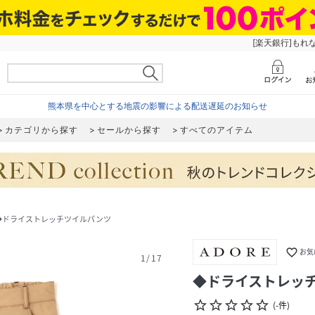
[楽天銀行]もれ
熊本県を中心とする地震の影響による配送遅延のお知らせ
カテゴリから探す
セールから探す
すべてのアイテム
◆ドライストレッチツイルパンツ
favorite_border
お気
1
/
17
◆ドライストレッ
star_border
star_border
star_border
star_border
star_border
(
-
件
)