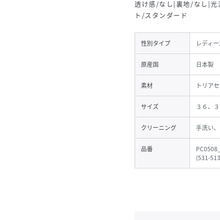
透け感/なし|裏地/なし|光
ト/スタンダード
性別タイプ
レディー
原産国
日本製
素材
トリアセ
サイズ
３６、３
クリーニング
手洗い、
品番
PC0508
(
531-51