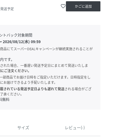
favorite_border
かごに追加
内発送予定
ントバック対象期間
〜
2026/08/12(水) 09:59
商品にてスーパーDEALキャンペーンが継続実施されることが
内です。
された場合、一番遅い発送予定日にまとめて発送いたしま
別にご注文ください。
onでは、一部商品でお届け日時をご指定いただけます。日時指定をし
にお届けできるよう手配いたします。
載されている発送予定日よりも遅れて発送
される場合がござ
了承ください。
料無料
サイズ
レビュー(-)