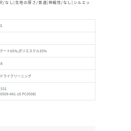
沢/なし|生地の厚さ/普通|伸縮性/なし|シルエッ
ス
テート65%,ポリエステル35%
８
ドライクリーニング
_531
30509-041-16 PC0508
)