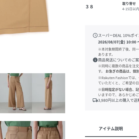
取り寄せ
３８
4-15日以
schedule
スーパーDEAL
10
%ポイ
2026/08/07(金) 10:00
※本対象期間終了後、同一
あります。
info
商品発送についてのご案
※同時に複数の商品を注文
す。
お急ぎの商品は、個
※Rakuten Fashi
ていただくと、ご希望の日
※日時指定がない場合、記
いますので、あらかじめご
local_shipping
3,980
円以上の購入で送
アイテム説明