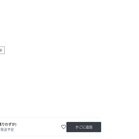
象
残りわずか)
favorite_border
かごに追加
内発送予定