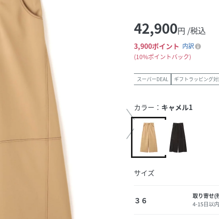
42,900
円 /税込
3,900
ポイント
内訳
10%ポイントバック
スーパーDEAL
ギフトラッピング対
カラー：
キャメル1
サイズ
取り寄せ(
３６
4-15日以