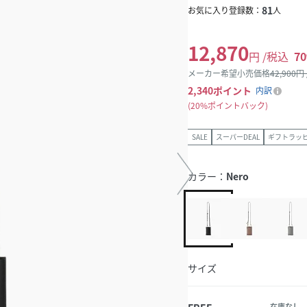
81
お気に入り登録数：
人
12,870
円 /税込
70
メーカー希望小売価格
42,900
円
2,340
ポイント
内訳
20%ポイントバック
SALE
スーパーDEAL
ギフトラッ
カラー：
Nero
サイズ
在庫なし