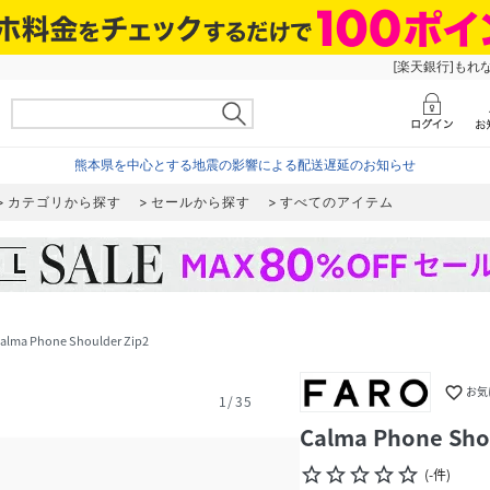
[楽天銀行]もれ
熊本県を中心とする地震の影響による配送遅延のお知らせ
カテゴリから探す
セールから探す
すべてのアイテム
alma Phone Shoulder Zip2
favorite_border
お気
1
/
35
Calma Phone Sho
star_border
star_border
star_border
star_border
star_border
(
-
件
)