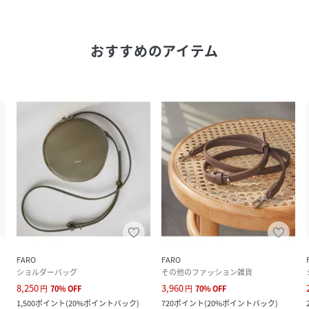
おすすめのアイテム
FARO
FARO
ショルダーバッグ
その他のファッション雑貨
8,250
3,960
円
70
%
OFF
円
70
%
OFF
1,500
ポイント
(
20%ポイントバック
)
720
ポイント
(
20%ポイントバック
)