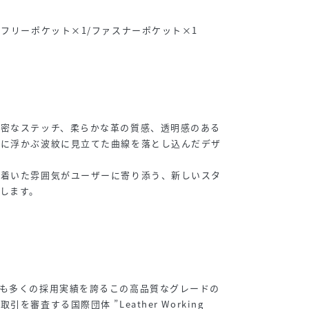
/フリーポケット×1/ファスナーポケット×1
精密なステッチ、柔らかな革の質感、透明感のある
面に浮かぶ波紋に見立てた曲線を落とし込んだデザ
ち着いた雰囲気がユーザーに寄り添う、新しいスタ
します。
でも多くの採用実績を誇るこの高品質なグレードの
を審査する国際団体 ”Leather Working