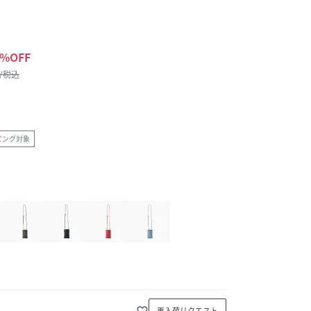
%OFF
 /税込
ピング対象
favorite_border
再入荷リクエスト