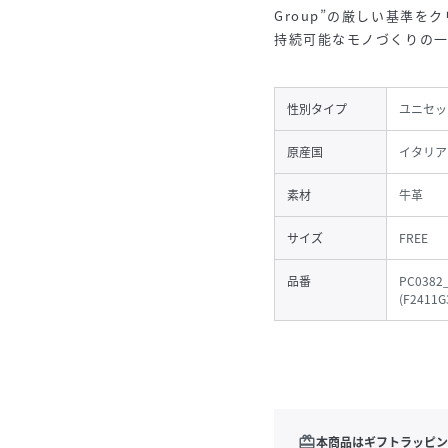
Group”の厳しい基準
持続可能なモノづくりの一
性別タイプ
ユニセッ
原産国
イタリア
素材
牛革
サイズ
FREE
品番
PC0382
(
F2411G
redeem
本商品はギフトラッピン