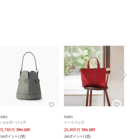
FARO
FARO
FARO
ショルダーバッグ
トートバッグ
その
25,740
26,400
8,910
円
70
%
OFF
円
70
%
OFF
234
ポイント
(
1倍
)
240
ポイント
(
1倍
)
1,620