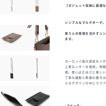
【ガジェット収納に最適
シンプルなマルチポーチ。
使う人の発想を活かすシ
ます。
ヨーロッパ産の原皮をイ
上質なレザーを使用。時
現。使い込むほどに美し
丁寧な縫製と断面の磨きは
ルなデザインの中にクラ
-スペック-