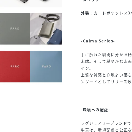
外装
：カードポケット×3
-Calma Series-
手に触れた瞬間に分かる
木端。そして穏やかな水
イン。
上質な質感と心地よい落
ンダードとしてリリース致
-環境への配慮-
ラグジュアリーブランド
牛革は、環境配慮と公正な取引