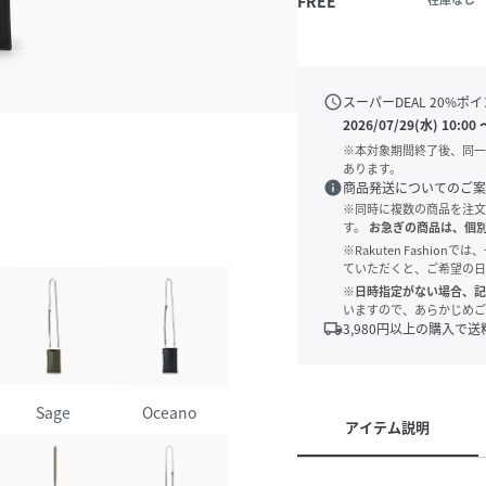
FREE
schedule
スーパーDEAL
20
%ポイ
2026/07/29(水) 10:00
※本対象期間終了後、同一
あります。
info
商品発送についてのご案
※同時に複数の商品を注文
す。
お急ぎの商品は、個
※Rakuten Fashi
ていただくと、ご希望の日
※日時指定がない場合、記
いますので、あらかじめご
local_shipping
3,980
円以上の購入で送
Sage
Oceano
アイテム説明