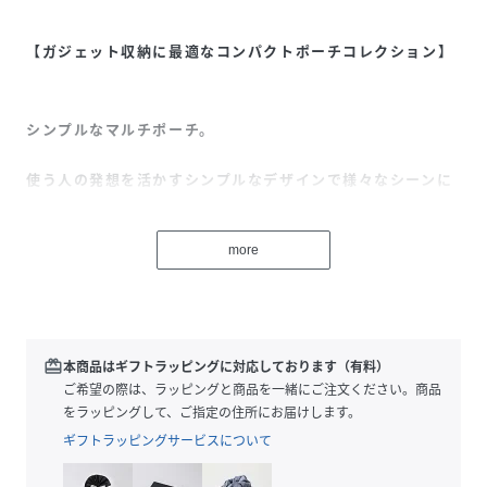
【ガジェット収納に最適なコンパクトポーチコレクション】
シンプルなマルチポーチ。
使う人の発想を活かすシンプルなデザインで様々なシーンに
お使いいただけます。
more
ヨーロッパ産の原皮をイタリアにて鞣した革本来のしなやか
さを感じられる上質なレザーを使用。時間をかけて染色する
ことでた落ち着いた彩度を表現。使い込むほどに美しいエイ
redeem
本商品はギフトラッピングに対応しております（有料）
ジングを楽しむことが出来ます。
ご希望の際は、ラッピングと商品を一緒にご注文ください。商品
丁寧な縫製と断面の磨きは全て熟練した職人によって行われ
をラッピングして、ご指定の住所にお届けします。
ており、シンプルなデザインの中にクラフトマンシップを感
ギフトラッピングサービスについて
じられる仕上がり。