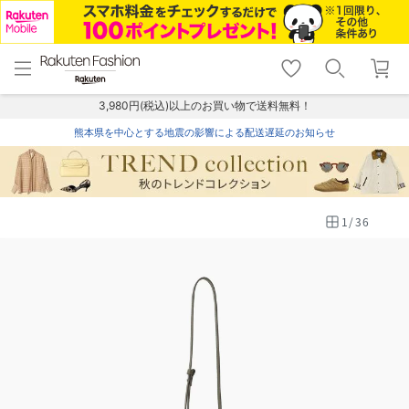
menu
home
search
favorite_border
shopping_cart
lock_outline
メニュー
トップ
検索
お気に入り
カート
ログイン
3,980円(税込)以上のお買い物で送料無料！
熊本県を中心とする地震の影響による配送遅延のお知らせ
1
/
36