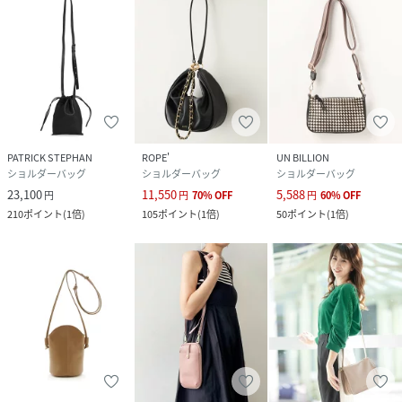
PATRICK STEPHAN
ROPE'
UN BILLION
ショルダーバッグ
ショルダーバッグ
ショルダーバッグ
23,100
11,550
5,588
円
円
70
%
OFF
円
60
%
OFF
210
ポイント
(
1倍
)
105
ポイント
(
1倍
)
50
ポイント
(
1倍
)