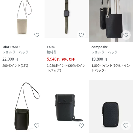
MioFIRANO
FARO
composite
ショルダーバッグ
腕時計
ショルダーバッグ
22,000
5,940
19,800
円
円
70
%
OFF
円
200
ポイント
(
1倍
)
1,080
ポイント
(
20%ポイン
1,800
ポイント
(
10%ポイン
トバック
)
トバック
)