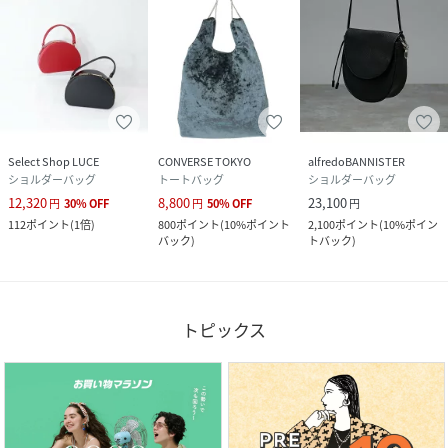
Select Shop LUCE
CONVERSE TOKYO
alfredoBANNISTER
ショルダーバッグ
トートバッグ
ショルダーバッグ
12,320
8,800
23,100
円
30
%
OFF
円
50
%
OFF
円
112
ポイント
(
1倍
)
800
ポイント
(
10%ポイント
2,100
ポイント
(
10%ポイン
バック
)
トバック
)
トピックス