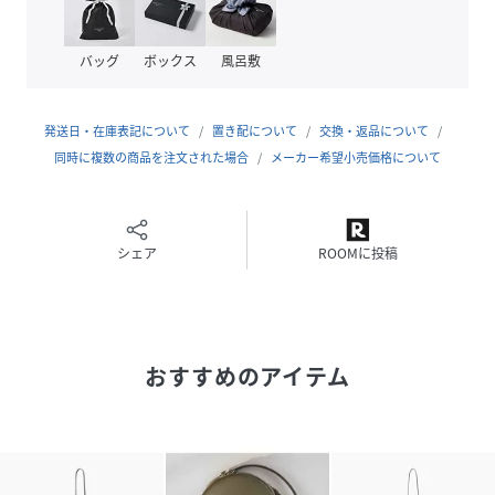
バッグ
ボックス
風呂敷
-スペック-
外装
：カードポケット×3
発送日・在庫表記について
置き配について
交換・返品について
同時に複数の商品を注文された場合
メーカー希望小売価格について
-Calma Series-
シェア
ROOMに投稿
手に触れた瞬間に分かる精密なステッチ、柔らかな革の質
感、透明感のある木端。そして穏やかな水面に浮かぶ波紋に
見立てた曲線を落とし込んだデザイン。
上質な質感と心地よい落ち着いた雰囲気がユーザーに寄り添
おすすめのアイテム
う、新しいスタンダードとしてリリース致します。
-環境への配慮-