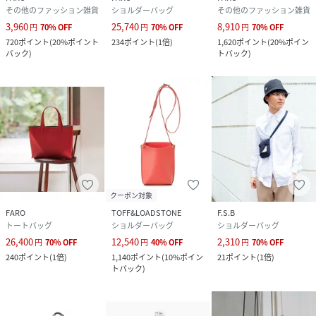
その他のファッション雑貨
ショルダーバッグ
その他のファッション雑貨
3,960
25,740
8,910
円
70
%
OFF
円
70
%
OFF
円
70
%
OFF
720
ポイント
(
20%ポイント
234
ポイント
(
1倍
)
1,620
ポイント
(
20%ポイン
バック
)
トバック
)
クーポン対象
FARO
TOFF&LOADSTONE
F.S.B
トートバッグ
ショルダーバッグ
ショルダーバッグ
26,400
12,540
2,310
円
70
%
OFF
円
40
%
OFF
円
70
%
OFF
240
ポイント
(
1倍
)
1,140
ポイント
(
10%ポイン
21
ポイント
(
1倍
)
トバック
)