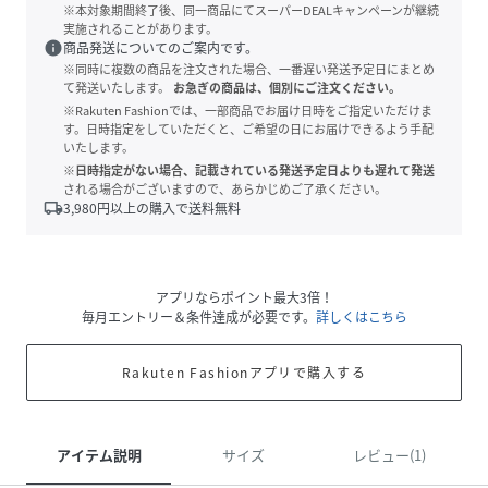
※本対象期間終了後、同一商品にてスーパーDEALキャンペーンが継続
実施されることがあります。
info
商品発送についてのご案内です。
※同時に複数の商品を注文された場合、一番遅い発送予定日にまとめ
て発送いたします。
お急ぎの商品は、個別にご注文ください。
※Rakuten Fashionでは、一部商品でお届け日時をご指定いただけま
す。日時指定をしていただくと、ご希望の日にお届けできるよう手配
いたします。
※日時指定がない場合、記載されている発送予定日よりも遅れて発送
される場合がございますので、あらかじめご了承ください。
local_shipping
3,980
円以上の購入で送料無料
アプリならポイント最大3倍！
毎月エントリー＆条件達成が必要です。
詳しくはこちら
Rakuten Fashionアプリで購入する
アイテム説明
サイズ
レビュー(1)