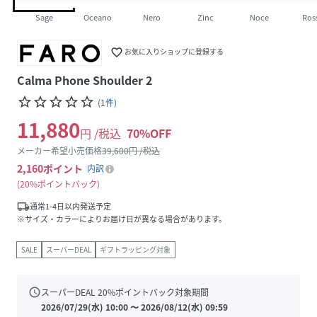
Sage
Oceano
Nero
Zinc
Noce
Ros
favorite_border
お気に入りショップに登録する
Calma Phone Shoulder 2
star_border
star_border
star_border
star_border
star_border
(
1
件
)
11,880
円 /税込
70
%OFF
メーカー希望小売価格
39,600
円 /税込
2,160
ポイント
内訳
20%ポイントバック
local_shipping
通常1-4日以内発送予定
※サイズ・カラーによりお届け日が異なる場合があります。
SALE
スーパーDEAL
ギフトラッピング対象
schedule
スーパーDEAL
20
%ポイントバック対象期間
2026/07/29(水) 10:00
〜
2026/08/12(水) 09:59