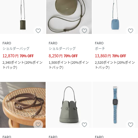
ラグジュアリーブランドでも多くの採用実績を誇るこの高品
質なグレードの牛革は、環境配慮と公正な取引を審査する国
際団体 ”Leather Working Group”の厳しい基準をクリアし
たイタリアのタンナーで生産されており、持続可能なモノづ
くりの一助になっています。
FARO
FARO
FARO
ショルダーバッグ
ショルダーバッグ
ポーチ
12,870
8,250
13,860
円
70
%
OFF
円
70
%
OFF
円
70
%
OFF
性別タイプ
ユニセックス
2,340
ポイント
(
20%ポイン
1,500
ポイント
(
20%ポイン
2,520
ポイント
(
20%ポイン
トバック
)
トバック
)
トバック
)
原産国
イタリア
素材
牛革
サイズ
FREE
品番
PC0381_F2411G305
(
F2411G305-345-001 PC0381
)
FARO
FARO
FARO