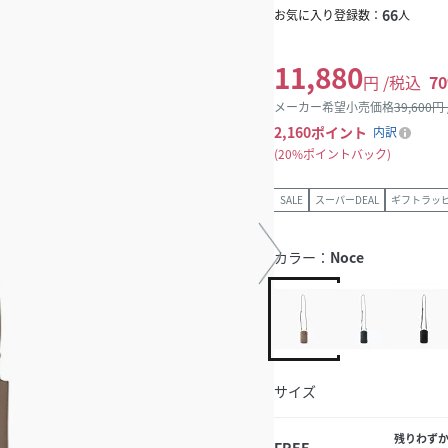
66
お気に入り登録数：
人
11,880
円 /税込
70
メーカー希望小売価格
39,600
円
2,160
ポイント
内訳
20%ポイントバック
SALE
スーパーDEAL
ギフトラッ
カラー：
Noce
サイズ
残りわず