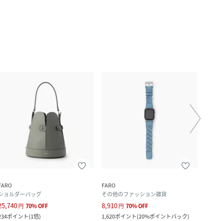
FARO
FARO
FARO
ショルダーバッグ
その他のファッション雑貨
トー
25,740
8,910
26,4
円
70
%
OFF
円
70
%
OFF
234
ポイント
(
1倍
)
1,620
ポイント
(
20%ポイントバック
)
240
ポ