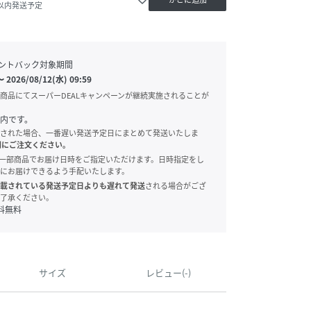
日以内発送予定
ントバック対象期間
〜
2026/08/12(水) 09:59
商品にてスーパーDEALキャンペーンが継続実施されることが
内です。
された場合、一番遅い発送予定日にまとめて発送いたしま
別にご注文ください。
onでは、一部商品でお届け日時をご指定いただけます。日時指定をし
にお届けできるよう手配いたします。
載されている発送予定日よりも遅れて発送
される場合がござ
了承ください。
料無料
サイズ
レビュー(-)