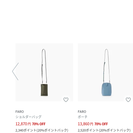
FARO
FARO
ショルダーバッグ
ポーチ
12,870
13,860
円
70
%
OFF
円
70
%
OFF
ック
)
2,340
ポイント
(
20%ポイントバック
)
2,520
ポイント
(
20%ポイントバック
)