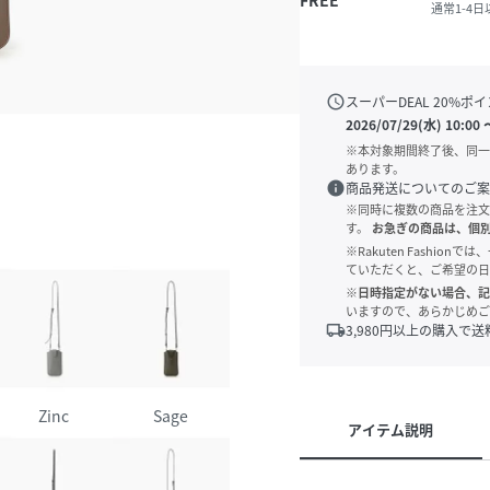
FREE
通常1-4
schedule
スーパーDEAL
20
%ポイ
2026/07/29(水) 10:00
※本対象期間終了後、同一
あります。
info
商品発送についてのご案
※同時に複数の商品を注文
す。
お急ぎの商品は、個
※Rakuten Fashi
ていただくと、ご希望の日
※日時指定がない場合、記
いますので、あらかじめご
local_shipping
3,980
円以上の購入で送
Zinc
Sage
アイテム説明