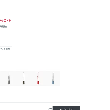
%OFF
 /税込
ピング対象
か
favorite_border
かごに追加