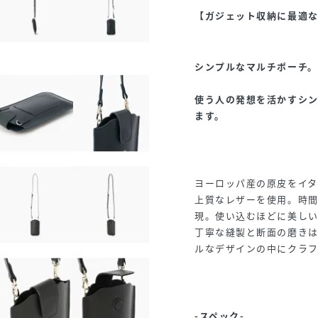
【ガジェット収納に最適
シンプルなマルチポーチ。
使う人の発想を活かすシ
ます。
ヨーロッパ産の原皮をイ
上質なレザーを使用。時
現。使い込むほどに美し
丁寧な縫製と断面の磨きは
ルなデザインの中にクラ
-スペック-