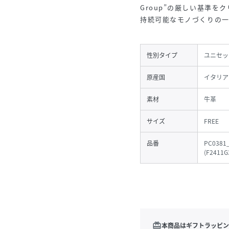
Group”の厳しい基準
持続可能なモノづくりの一
性別タイプ
ユニセッ
原産国
イタリア
素材
牛革
サイズ
FREE
品番
PC0381
(
F2411G
redeem
本商品はギフトラッピン