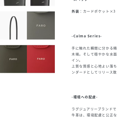
外装
：カードポケット×3
-Calma Series-
手に触れた瞬間に分かる
木端。そして穏やかな水
イン。
上質な質感と心地よい落
ンダードとしてリリース致
-環境への配慮-
ラグジュアリーブランド
牛革は、環境配慮と公正な取引