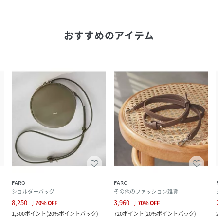
おすすめのアイテム
FARO
FARO
ショルダーバッグ
その他のファッション雑貨
8,250
3,960
円
70
%
OFF
円
70
%
OFF
1,500
ポイント
(
20%ポイントバック
)
720
ポイント
(
20%ポイントバック
)