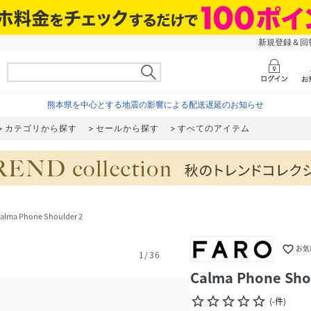
新規登録＆回答
熊本県を中心とする地震の影響による配送遅延のお知らせ
カテゴリから探す
セールから探す
すべてのアイテム
alma Phone Shoulder 2
favorite_border
お気
1
/
36
Calma Phone Sho
star_border
star_border
star_border
star_border
star_border
(
-
件
)