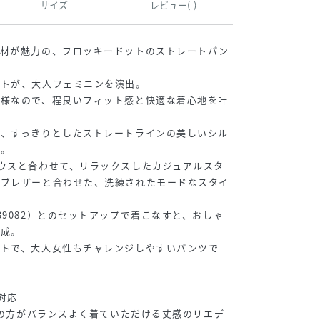
サイズ
レビュー(-)
素材が魅力の、フロッキードットのストレートパン
ットが、大人フェミニンを演出。
仕様なので、程良いフィット感と快適な着心地を叶
も、すっきりとしたストレートラインの美しいシル
ト。
ウスと合わせて、リラックスしたカジュアルスタ
やブレザーと合わせた、洗練されたモードなスタイ
39082）とのセットアップで着こなすと、おしゃ
完成。
ットで、大人女性もチャレンジしやすいパンツで
対応
らいの方がバランスよく着ていただける丈感のリエデ