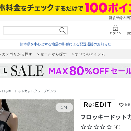
新規登録＆回答
熊本県を中心とする地震の影響による配送遅延のお知らせ
カテゴリから探す
セールから探す
すべてのアイテム
フロッキードットカットクレープパンツ
favorite_border
お気
1
/
4
フロッキードット
star_border
star_border
star_border
star_border
star_border
(
-
件
)