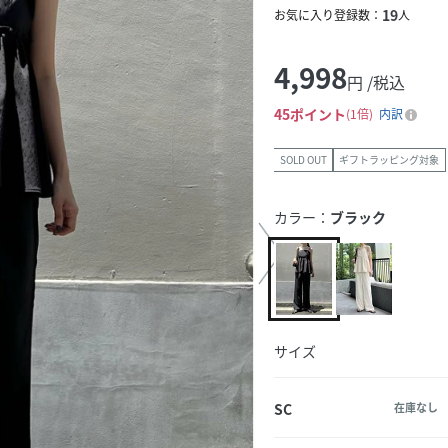
19
お気に入り登録数：
人
4,998
円 /税込
45
ポイント
1倍
内訳
SOLD OUT
ギフトラッピング対象
カラー：
ブラック
サイズ
SC
在庫なし