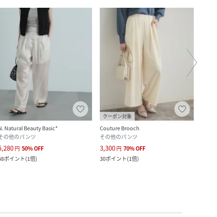
クーポン対象
クー
N. Natural Beauty Basic*
Couture Brooch
Lajou
その他のパンツ
その他のパンツ
ジー
5,280
3,300
5,980
円
50
%
OFF
円
70
%
OFF
48
ポイント
(
1倍
)
30
ポイント
(
1倍
)
54
ポ