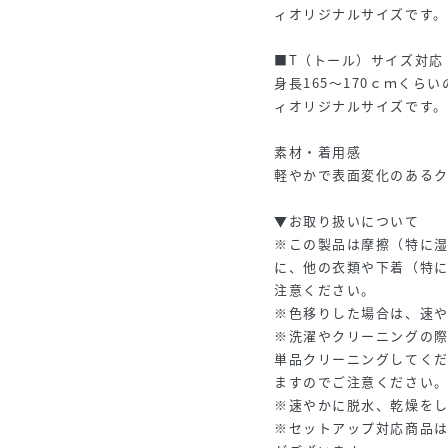
ィオリジナルサイズです。
■T（トール）サイズ対応
身長165～170ｃｍく
ィオリジナルサイズです。
素材・着用感
軽やかで表面変化のある
▼お取り扱いについて
※この製品は摩擦（特に
に、他の衣類や下着（特
注意ください。
※色移りした場合は、速
※洗濯やクリーニングの
単品クリーニングしてく
ますのでご注意ください
※速やかに脱水、乾燥を
※セットアップ対応商品