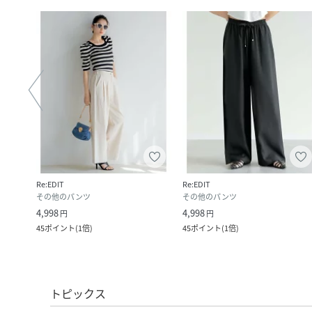
Re:EDIT
Re:EDIT
その他のパンツ
その他のパンツ
4,998
4,998
円
円
45
ポイント
(
1倍
)
45
ポイント
(
1倍
)
トピックス