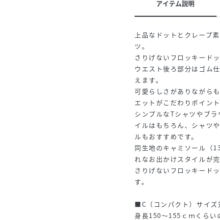
アイテム説明
上品なドットとクレープ
ツ。
さりげないフロッキード
ウエスト後ろ部分はゴム
えます。
可愛らしさがありながら
エットがこだわりポイン
シンプルなTシャツやブラ
イルはもちろん、シャツ
ルもおすすめです。
同生地のキャミソール（1
れなお出かけスタイルが
さりげないフロッキード
す。
■C（コンパクト）サイズ
身長150～155ｃｍく