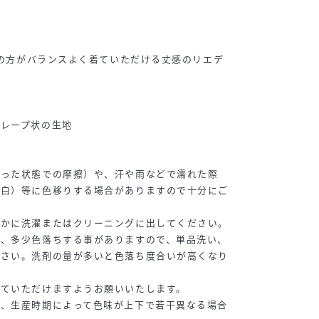
らいの方がバランスよく着ていただける丈感のリエデ
クレープ状の生地
湿った状態での摩擦）や、汗や雨などで濡れた際
に白）等に色移りする場合がありますので十分にご
やかに洗濯またはクリーニングに出してください。
際、多少色落ちする事がありますので、単品洗い、
ださい。洗剤の量が多いと色落ち度合いが高くなり
。
していただけますようお願いいたします。
は、生産時期によって色味が上下で若干異なる場合