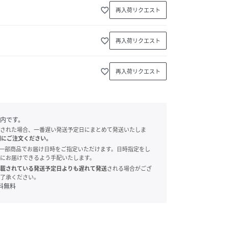
favorite_border
再入荷リクエスト
favorite_border
再入荷リクエスト
favorite_border
再入荷リクエスト
内です。
された場合、一番遅い発送予定日にまとめて発送いたしま
別にご注文ください。
onでは、一部商品でお届け日時をご指定いただけます。日時指定をし
にお届けできるよう手配いたします。
載されている発送予定日よりも遅れて発送
される場合がござ
了承ください。
料無料