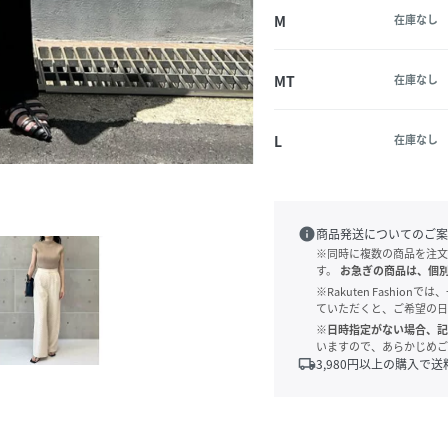
M
在庫なし
MT
在庫なし
L
在庫なし
info
商品発送についてのご案
※同時に複数の商品を注文
す。
お急ぎの商品は、個
※Rakuten Fashi
ていただくと、ご希望の日
※日時指定がない場合、記
いますので、あらかじめご
local_shipping
3,980
円以上の購入で送