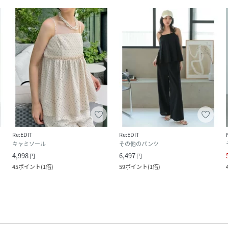
Re:EDIT
Re:EDIT
キャミソール
その他のパンツ
4,998
6,497
円
円
45
ポイント
(
1倍
)
59
ポイント
(
1倍
)