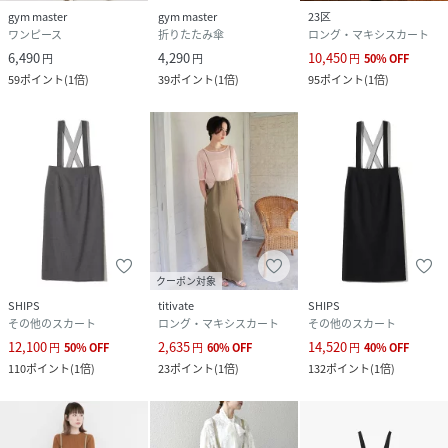
gym master
gym master
23区
ワンピース
折りたたみ傘
ロング・マキシスカート
6,490
4,290
10,450
円
円
円
50
%
OFF
59
ポイント
(
1倍
)
39
ポイント
(
1倍
)
95
ポイント
(
1倍
)
クーポン対象
SHIPS
titivate
SHIPS
その他のスカート
ロング・マキシスカート
その他のスカート
12,100
2,635
14,520
円
50
%
OFF
円
60
%
OFF
円
40
%
OFF
110
ポイント
(
1倍
)
23
ポイント
(
1倍
)
132
ポイント
(
1倍
)