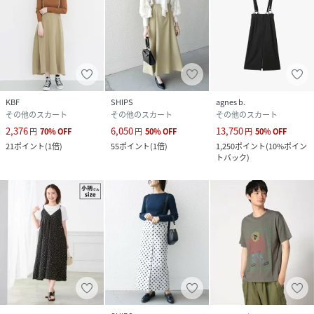
KBF
SHIPS
agnes b.
その他のスカート
その他のスカート
その他のスカート
2,376
6,050
13,750
円
70
%
OFF
円
50
%
OFF
円
50
%
OFF
21
ポイント
(
1倍
)
55
ポイント
(
1倍
)
1,250
ポイント
(
10%ポイン
トバック
)