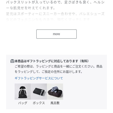
バックスリットが入っているので、足さばきも良く、ヘルシ
ーな肌見せを叶えてくれます。
足元はスポーティーにスニーカー合わせや、バレエシューズ
などのフェミニンなものまで、幅広くマッチします。
モデル身長：168cm 着用サイズ：F
more
性別タイプ
レディース
原産国
中国
redeem
本商品はギフトラッピングに対応しております（有料）
素材
コットン70%
ナイロン30%
ご希望の際は、ラッピングと商品を一緒にご注文ください。商品
をラッピングして、ご指定の住所にお届けします。
サイズ
F
ギフトラッピングサービスについて
クリーニング
洗濯機洗い可（ネット使用）
品番
PB9138_G533717
バッグ
ボックス
(
G533717-56-F PB9138
風呂敷
)