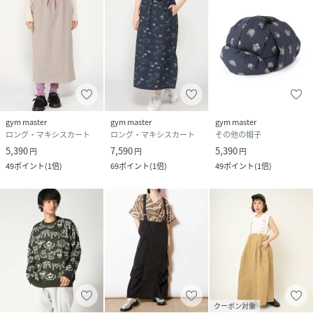
gym master
gym master
gym master
ロング・マキシスカート
ロング・マキシスカート
その他の帽子
5,390
7,590
5,390
円
円
円
49
ポイント
(
1倍
)
69
ポイント
(
1倍
)
49
ポイント
(
1倍
)
クーポン対象