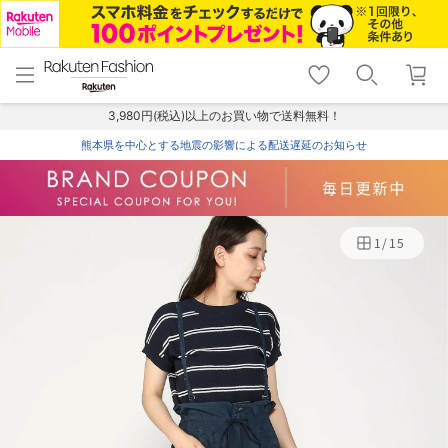
menu
home
search
favorite_border
shopping_cart
lock_outline
メニュー
トップ
検索
お気に入り
カート
ログイン
3,980円(税込)以上のお買い物で送料無料！
熊本県を中心とする地震の影響による配送遅延のお知らせ
1
/
15