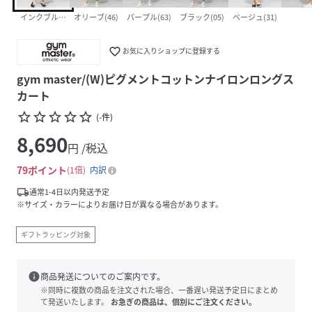
インクブルー(56)
オリーブ(46)
パープル(63)
ブラック(05)
ベージュ(31)
favorite_border
お気に入りショップに登録する
gym master/(W)ピグメントコットンナイロンロングス
カート
star_border
star_border
star_border
star_border
star_border
(
-
件
)
8,690
円 /税込
79
ポイント
1倍
内訳
local_shipping
通常1-4日以内発送予定
※サイズ・カラーによりお届け日が異なる場合があります。
ギフトラッピング対象
info
商品発送についてのご案内です。
※同時に複数の商品を注文された場合、一番遅い発送予定日にまとめ
て発送いたします。
お急ぎの商品は、個別にご注文ください。