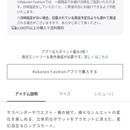
※Rakuten Fashionでは、一部商品でお届け日時をご指定いただけま
す。日時指定をしていただくと、ご希望の日にお届けできるよう手配
いたします。
※日時指定がない場合、記載されている発送予定日よりも遅れて発送
される場合がございますので、あらかじめご了承ください。
local_shipping
3,980
円以上の購入で送料無料
アプリならポイント最大3倍！
毎月エントリー＆条件達成が必要です。
詳しくはこちら
Rakuten Fashionアプリで購入する
アイテム説明
サイズ
レビュー(-)
サスペンダーやウエスト・裾の紐で、様々なシルエットの変
化を楽しめる、立体的なポケットをアクセントに添えた、変
幻自在なロングスカート。