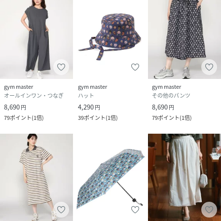
gym master
gym master
gym master
オールインワン・つなぎ
ハット
その他のパンツ
8,690
4,290
8,690
円
円
円
79
ポイント
(
1倍
)
39
ポイント
(
1倍
)
79
ポイント
(
1倍
)