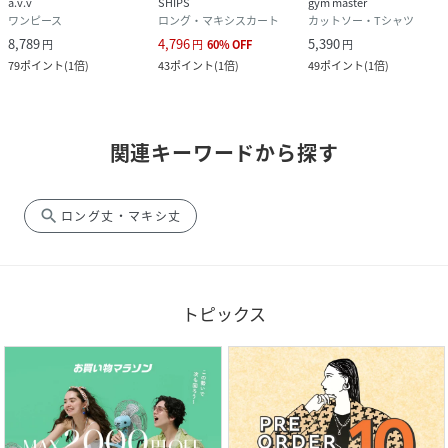
a.v.v
SHIPS
gym master
ワンピース
ロング・マキシスカート
カットソー・Tシャツ
8,789
4,796
5,390
円
円
60
%
OFF
円
79
ポイント
(
1倍
)
43
ポイント
(
1倍
)
49
ポイント
(
1倍
)
関連キーワードから探す
search
ロング丈・マキシ丈
トピックス