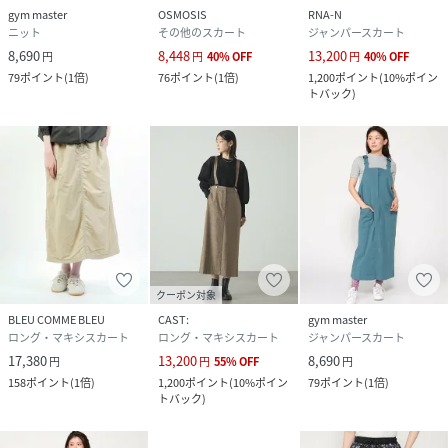
gym master
OSMOSIS
RNA-N
ニット
その他のスカート
ジャンパースカート
8,690
8,448
13,200
円
円
40
%
OFF
円
40
%
OFF
79
ポイント
(
1倍
)
76
ポイント
(
1倍
)
1,200
ポイント
(
10%ポイン
トバック
)
クーポン対象
BLEU COMME BLEU
CAST:
gym master
ロング・マキシスカート
ロング・マキシスカート
ジャンパースカート
17,380
13,200
8,690
円
円
55
%
OFF
円
158
ポイント
(
1倍
)
1,200
ポイント
(
10%ポイン
79
ポイント
(
1倍
)
トバック
)