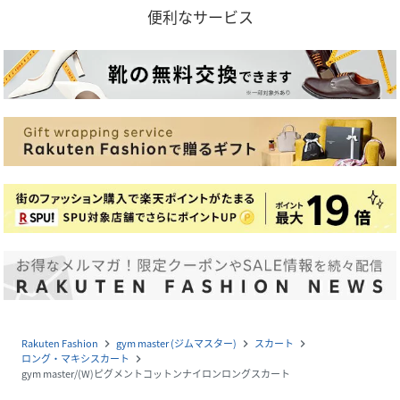
便利なサービス
Rakuten Fashion
gym master (ジムマスター)
スカート
navigate_next
navigate_next
navigate_next
ロング・マキシスカート
navigate_next
gym master/(W)ピグメントコットンナイロンロングスカート