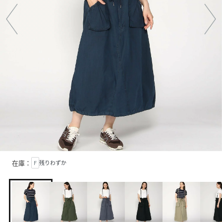
在庫：
F
残りわずか