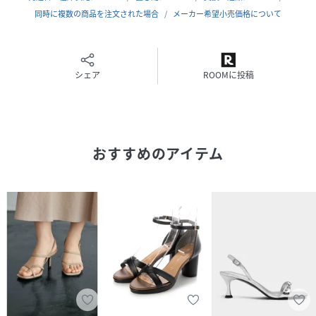
性別タイプ
レディース
同時に複数の商品を注文された場合
メーカー希望小売価格について
原産国
日本
サイズ
225、230、235、240、245
シェア
ROOMに投稿
品番
PB9099_MJAP34333
(
MJAP34333-GD-235 PB9099
)
おすすめのアイテム