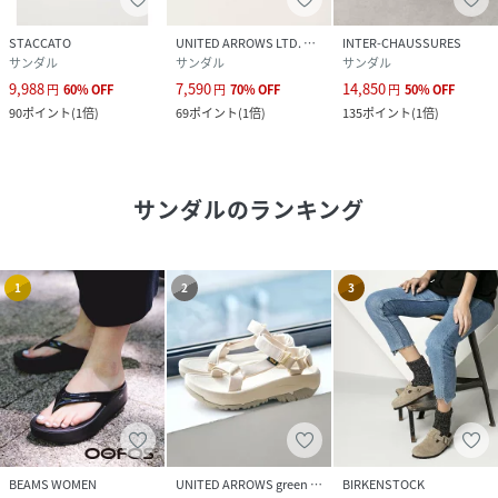
STACCATO
UNITED ARROWS LTD. OUTLET
INTER-CHAUSSURES
サンダル
サンダル
サンダル
9,988
7,590
14,850
円
60
%
OFF
円
70
%
OFF
円
50
%
OFF
90
ポイント
(
1倍
)
69
ポイント
(
1倍
)
135
ポイント
(
1倍
)
サンダル
のランキング
1
2
3
BEAMS WOMEN
UNITED ARROWS green label relaxing
BIRKENSTOCK