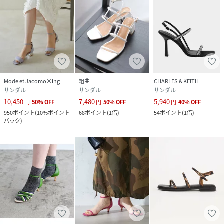
Mode et Jacomo×ing
組曲
CHARLES & KEITH
サンダル
サンダル
サンダル
10,450
7,480
5,940
円
50
%
OFF
円
50
%
OFF
円
40
%
OFF
950
ポイント
(
10%ポイント
68
ポイント
(
1倍
)
54
ポイント
(
1倍
)
バック
)