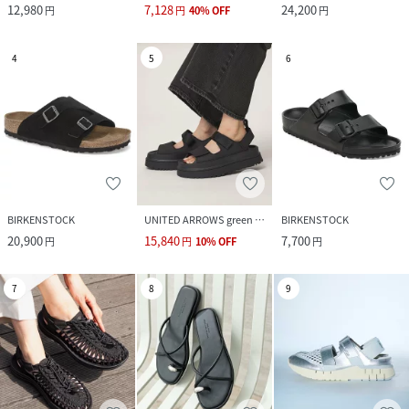
12,980
7,128
24,200
円
円
40
%
OFF
円
4
5
6
BIRKENSTOCK
UNITED ARROWS green label relaxing
BIRKENSTOCK
20,900
15,840
7,700
円
円
10
%
OFF
円
7
8
9