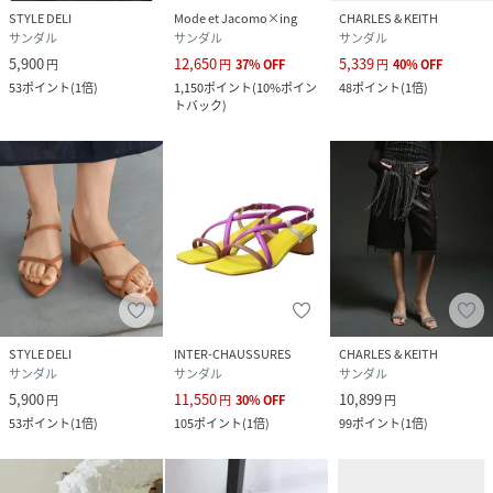
STYLE DELI
Mode et Jacomo×ing
CHARLES & KEITH
サンダル
サンダル
サンダル
5,900
12,650
5,339
円
円
37
%
OFF
円
40
%
OFF
53
ポイント
(
1倍
)
1,150
ポイント
(
10%ポイン
48
ポイント
(
1倍
)
トバック
)
STYLE DELI
INTER-CHAUSSURES
CHARLES & KEITH
サンダル
サンダル
サンダル
5,900
11,550
10,899
円
円
30
%
OFF
円
53
ポイント
(
1倍
)
105
ポイント
(
1倍
)
99
ポイント
(
1倍
)