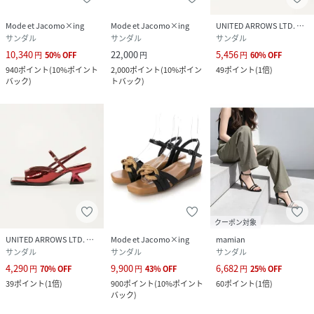
Mode et Jacomo×ing
Mode et Jacomo×ing
UNITED ARROWS LTD. OUTLET
サンダル
サンダル
サンダル
10,340
22,000
5,456
円
50
%
OFF
円
円
60
%
OFF
940
ポイント
(
10%ポイント
2,000
ポイント
(
10%ポイン
49
ポイント
(
1倍
)
バック
)
トバック
)
クーポン対象
UNITED ARROWS LTD. OUTLET
Mode et Jacomo×ing
mamian
サンダル
サンダル
サンダル
4,290
9,900
6,682
円
70
%
OFF
円
43
%
OFF
円
25
%
OFF
39
ポイント
(
1倍
)
900
ポイント
(
10%ポイント
60
ポイント
(
1倍
)
バック
)