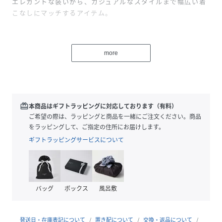
エレガントな装いから、カジュアルなスタイルまで幅広い着
こなしにマッチするアイテム。
▼MODEETJACOMOモードエジャコモ▼
大人の女性に向け物質的なものだけでなく、心まで満たすこ
more
とを追求したハイクリエイションブランド
『凛としてしなやかに、自分自身の内なる輝きをひきたてる
クール＆ビューティーシューズ』
※2E
redeem
本商品はギフトラッピングに対応しております（有料）
※日本製
ご希望の際は、ラッピングと商品を一緒にご注文ください。商品
※MADEINJAPAN
をラッピングして、ご指定の住所にお届けします。
※modeetjacoomoモードエジャコモ
ギフトラッピングサービスについて
■素材：本革（ステア）
#靴#レディースシューズ#レディースサンダル#ストラップ#
バッグ
ボックス
風呂敷
スクエアトゥ#ヒールサンダル
発送日・在庫表記について
置き配について
交換・返品について