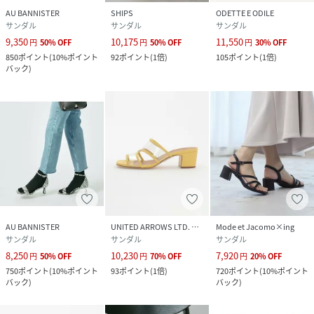
AU BANNISTER
SHIPS
ODETTE E ODILE
サンダル
サンダル
サンダル
9,350
10,175
11,550
円
50
%
OFF
円
50
%
OFF
円
30
%
OFF
850
ポイント
(
10%ポイント
92
ポイント
(
1倍
)
105
ポイント
(
1倍
)
バック
)
AU BANNISTER
UNITED ARROWS LTD. OUTLET
Mode et Jacomo×ing
サンダル
サンダル
サンダル
8,250
10,230
7,920
円
50
%
OFF
円
70
%
OFF
円
20
%
OFF
750
ポイント
(
10%ポイント
93
ポイント
(
1倍
)
720
ポイント
(
10%ポイント
バック
)
バック
)