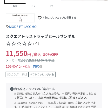
GD
GR
PK
favorite_border
お気に入りショップに登録する
MODE ET JACOMO
sell
スクエアトゥストラップヒールサンダル
star_border
star_border
star_border
star_border
star_border
(
-
件
)
11,550
円 /税込
50
%OFF
メーカー希望小売価格
23,100
円 /税込
105
ポイント
1倍
内訳
SOLD OUT
SALE
ギフトラッピング対象
info
商品発送についてのご案内です。
※同時に複数の商品を注文された場合、一番遅い発送予定日にまとめ
て発送いたします。
お急ぎの商品は、個別にご注文ください。
※Rakuten Fashionでは、一部商品でお届け日時をご指定いただけま
す。日時指定をしていただくと、ご希望の日にお届けできるよう手配