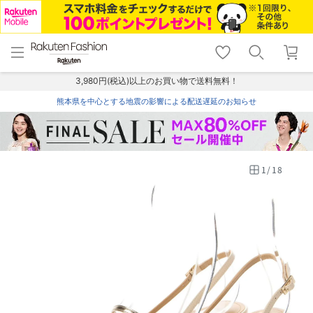
menu
home
search
favorite_border
shopping_cart
lock_outline
メニュー
トップ
検索
お気に入り
カート
ログイン
3,980円(税込)以上のお買い物で送料無料！
熊本県を中心とする地震の影響による配送遅延のお知らせ
1
/
18