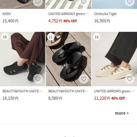
KEEN
UNITED ARROWS green label relaxing
Onitsuka Tiger
15,400
4,752
16,500
円
円
40
%
OFF
円
10
11
12
BEAUTY&YOUTH UNITED ARROWS
BEAUTY&YOUTH UNITED ARROWS
UNITED ARROWS green label relaxing
18,150
8,580
11,220
円
円
円
40
%
OFF
more
navigate_next