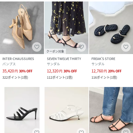
クーポン対象
INTER-CHAUSSURES
SEVEN TWELVE THIRTY
FREAK’S STORE
パンプス
サンダル
サンダル
35,420
12,320
12,760
円
30
%
OFF
円
30
%
OFF
円
20
%
OFF
322
ポイント
(
1倍
)
112
ポイント
(
1倍
)
116
ポイント
(
1倍
)