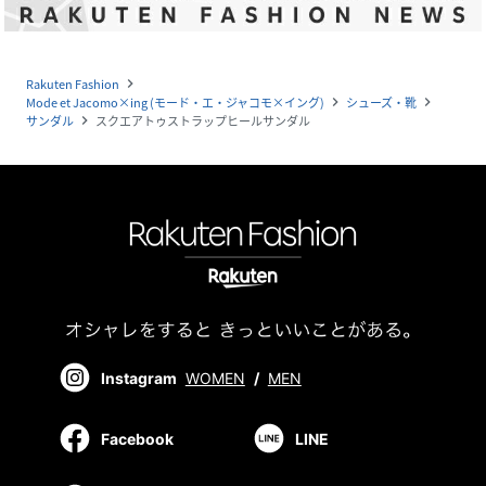
Rakuten Fashion
navigate_next
Mode et Jacomo×ing (モード・エ・ジャコモ×イング)
シューズ・靴
navigate_next
navigate_next
サンダル
スクエアトゥストラップヒールサンダル
navigate_next
Instagram
WOMEN
/
MEN
Facebook
LINE