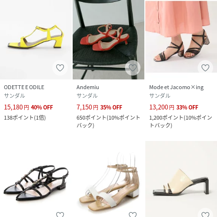
ODETTE E ODILE
Andemiu
Mode et Jacomo×ing
サンダル
サンダル
サンダル
15,180
7,150
13,200
円
40
%
OFF
円
35
%
OFF
円
33
%
OFF
138
ポイント
(
1倍
)
650
ポイント
(
10%ポイント
1,200
ポイント
(
10%ポイン
バック
)
トバック
)