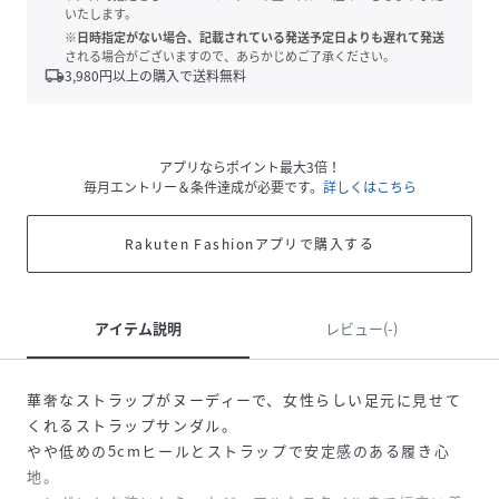
いたします。
※日時指定がない場合、記載されている発送予定日よりも遅れて発送
される場合がございますので、あらかじめご了承ください。
local_shipping
3,980
円以上の購入で送料無料
アプリならポイント最大3倍！
毎月エントリー＆条件達成が必要です。
詳しくはこちら
Rakuten Fashionアプリで購入する
アイテム説明
レビュー(-)
華奢なストラップがヌーディーで、女性らしい足元に見せて
くれるストラップサンダル。
やや低めの5cmヒールとストラップで安定感のある履き心
地。