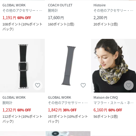
GLOBAL WORK
COACH OUTLET
Histoire
その他のアクセサリー・腕時計
腕時計
その他のアクセサリー・腕時計
1,191
17,600
2,200
円
60
%
OFF
円
円
108
ポイント
(
10%ポイント
160
ポイント
(
1倍
)
20
ポイント
(
1倍
)
バック
)
GLOBAL WORK
GLOBAL WORK
Maison de CINQ
腕時計
その他のアクセサリー・腕時計
マフラー・ストール・ネックウォーマー
1,232
1,842
6,160
円
60
%
OFF
円
36
%
OFF
円
60
%
OFF
112
ポイント
(
10%ポイント
167
ポイント
(
10%ポイント
56
ポイント
(
1倍
)
バック
)
バック
)