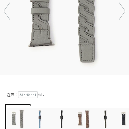
在庫：
38・40・41
なし