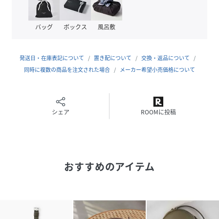
力。
ベルトの裏面には直接肌に触れることを考慮し、フランス製
バッグ
ボックス
風呂敷
の肌馴染みの良い牛革を使用。
手首に優しく寄り添います。
金属パーツはNeroのみBLACKカラーを、それ以外のカラー
発送日・在庫表記について
置き配について
交換・返品について
にはSILVERカラーを採用。
同時に複数の商品を注文された場合
メーカー希望小売価格について
ベルトの取り外し方
清潔な平面 (柔らかい布の上をお勧めします) の上に Apple
Watch の文字盤を下にして置き、Apple Watch取り付けア
シェア
ROOMに投稿
ダプター裏面中央の取り外しボタン（黒い部分）を押しなが
ら、バンドを横にスライドさせて取り外します。
お手入れ方法
おすすめのアイテム
本商品は防水ではございませんので、もし水に濡れてしまっ
たときに柔らかいタオルなどで軽く押さえるようにして表面
の水分を取りのぞき、風通しのよい日陰で陰干ししてくださ
い。
新しいうちから定期的にクリームを塗ることで汚れ防止や傷