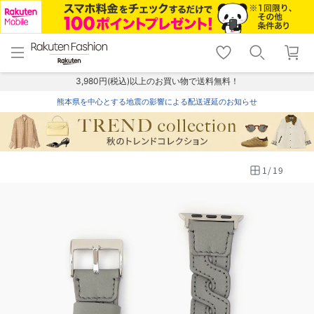
menu
home
search
favorite_border
shopping_cart
lock_outline
メニュー
トップ
検索
お気に入り
カート
ログイン
3,980円(税込)以上のお買い物で送料無料！
熊本県を中心とする地震の影響による配送遅延のお知らせ
1
/
19