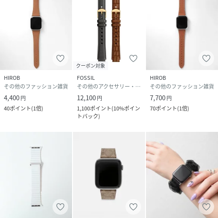
クーポン対象
HIROB
FOSSIL
HIROB
その他のファッション雑貨
その他のアクセサリー・腕時計
その他のファッション雑貨
4,400
12,100
7,700
円
円
円
40
ポイント
(
1倍
)
1,100
ポイント
(
10%ポイン
70
ポイント
(
1倍
)
トバック
)