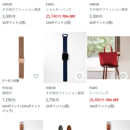
HIROB
FARO
HIROB
その他のファッション雑貨
ショルダーバッグ
その他のファッション雑貨
3,300
25,740
3,300
円
円
70
%
OFF
円
30
ポイント
(
1倍
)
234
ポイント
(
1倍
)
30
ポイント
(
1倍
)
クーポン対象
FOSSIL
HIROB
FARO
腕時計
その他のファッション雑貨
トートバッグ
7,150
2,750
26,400
円
円
円
70
%
OFF
650
ポイント
(
10%ポイント
25
ポイント
(
1倍
)
240
ポイント
(
1倍
)
バック
)