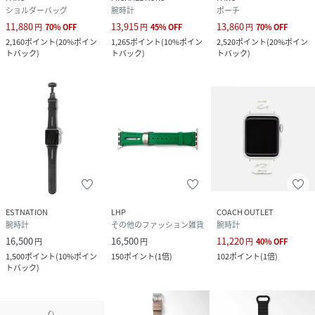
南米のステアをイタリアで鞣し、丁寧に染色。
ショルダーバッグ
腕時計
ポーチ
この革の柔らかさ・耐久性・発色の美しさは、イタリア ヴェ
11,880
13,915
13,860
円
70
%
OFF
円
45
%
OFF
円
70
%
OFF
ネト州 ヴィチェンツァならではの歴史あるノウハウの伝承に
2,160
ポイント
(
20%ポイン
1,265
ポイント
(
10%ポイン
2,520
ポイント
(
20%ポイン
よって生み出されています。
トバック
)
トバック
)
トバック
)
ラグジュアリーブランドでも多くの採用実績を誇る、この高
品質なグレードの牛革は、環境配慮と公正な取引を審査する
国際団体 ”Leather Working Group” の厳しい基準をク
リアしたタンナーで生産されており、持続可能なモノづくり
の一助になっています。
性別タイプ
ユニセックス
原産国
イタリア
ESTNATION
LHP
COACH OUTLET
腕時計
その他のファッション雑貨
腕時計
素材
牛革
16,500
16,500
11,220
円
円
円
40
%
OFF
1,500
ポイント
(
10%ポイン
150
ポイント
(
1倍
)
102
ポイント
(
1倍
)
サイズ
38・40・41
トバック
)
品番
PB6533_F2331G604
(
F2331G604-395-01A PB6533
)