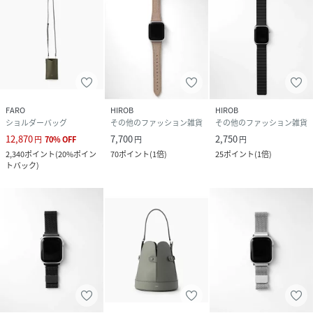
FARO
HIROB
HIROB
ショルダーバッグ
その他のファッション雑貨
その他のファッション雑貨
12,870
7,700
2,750
円
70
%
OFF
円
円
2,340
ポイント
(
20%ポイン
70
ポイント
(
1倍
)
25
ポイント
(
1倍
)
トバック
)