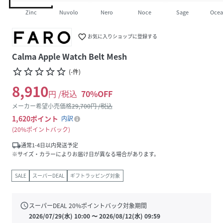
Zinc
Nuvolo
Nero
Noce
Sage
Oce
favorite_border
お気に入りショップに登録する
Calma Apple Watch Belt Mesh
star_border
star_border
star_border
star_border
star_border
(
-
件
)
8,910
円 /税込
70
%OFF
メーカー希望小売価格
29,700
円 /税込
1,620
ポイント
内訳
20%ポイントバック
local_shipping
通常1-4日以内発送予定
※サイズ・カラーによりお届け日が異なる場合があります。
SALE
スーパーDEAL
ギフトラッピング対象
schedule
スーパーDEAL
20
%ポイントバック対象期間
2026/07/29(水) 10:00
〜
2026/08/12(水) 09:59