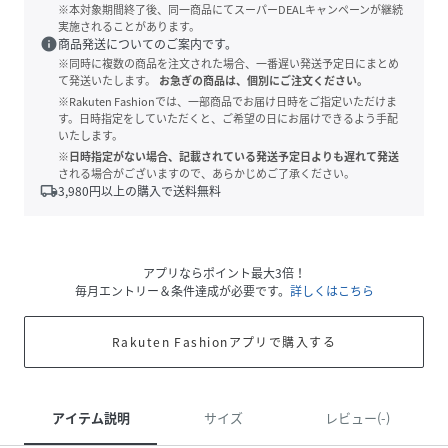
※本対象期間終了後、同一商品にてスーパーDEALキャンペーンが継続
実施されることがあります。
info
商品発送についてのご案内です。
※同時に複数の商品を注文された場合、一番遅い発送予定日にまとめ
て発送いたします。
お急ぎの商品は、個別にご注文ください。
※Rakuten Fashionでは、一部商品でお届け日時をご指定いただけま
す。日時指定をしていただくと、ご希望の日にお届けできるよう手配
いたします。
※日時指定がない場合、記載されている発送予定日よりも遅れて発送
される場合がございますので、あらかじめご了承ください。
local_shipping
3,980
円以上の購入で送料無料
アプリならポイント最大3倍！
毎月エントリー＆条件達成が必要です。
詳しくはこちら
Rakuten Fashionアプリで購入する
アイテム説明
サイズ
レビュー(-)