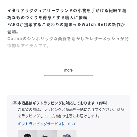
イタリアラグジュアリーブランドの小物を手がける繊細で精
巧なものづくりを得意とする職人に依頼
FAROが提案するこだわりの詰まったWatch Beltの新作が
登場。
Calmaのシンボリックな曲線を活かしたレザーメッシュが特
徴的なアイテムです。
繊細なステッチと金型で手抜きされた芯材のディテールが立
体感を演出。手作業で幾重にも塗り重ねられたコバ面も美し
more
く、ミニマルながらイタリアレザーと職人技の融合が光りま
す。
【対応サイズ】
38／40／41 ⇒ 38・40・41 mm のApple Watch に対応
redeem
本商品はギフトラッピングに対応しております（有料）
ご希望の際は、ラッピングと商品を一緒にご注文ください。商品
Calmaシリーズのバッグや小物と同じく、イタリアにて鞣し
をラッピングして、ご指定の住所にお届けします。
た革本来のしなやかさを感じられる上質なレザーを使用。
ギフトラッピングサービスについて
時間をかけて染色することでた落ち着いた彩度を表現。使い
込むほどに美しいエイジングをお楽しみいただけるのが魅