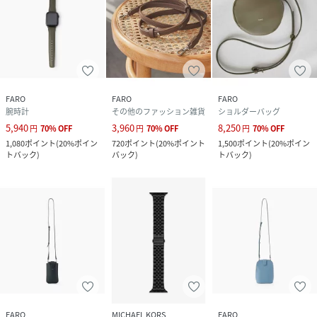
がつきにくくなります。
FARO ではLeather Care Cream もご用意しています。
-Calma シリーズ-
FAROにおけるクラフトマンシップを代表的に体現したシリ
ーズ。
FARO
FARO
FARO
穏やかな水面に浮かぶ波紋に見立てた曲線を落とし込んだデ
腕時計
その他のファッション雑貨
ショルダーバッグ
ザインは流行に左右されず、長く愛用できる落ち着きがあり
5,940
3,960
8,250
円
70
%
OFF
円
70
%
OFF
円
70
%
OFF
ます。
1,080
ポイント
(
20%ポイン
720
ポイント
(
20%ポイント
1,500
ポイント
(
20%ポイン
レザーとステッチとコバ、それぞれを同じ色ではなく、異な
トバック
)
バック
)
トバック
)
るトーンとトーンを重ねることでグラデーションをつけシン
プルながら陰影を楽しめるように工夫。
イタリアスムースレザーと人工スエードを緻密に貼り合わ
せ、両サイドをコバ面で仕上げることで生まれるドレープの
美しさを楽しめます。
凪のように穏やかな、安らぎや心地よさを感じるプロダクト
をお楽しみください。
-イタリアスムースレザー-
FARO
MICHAEL KORS
FARO