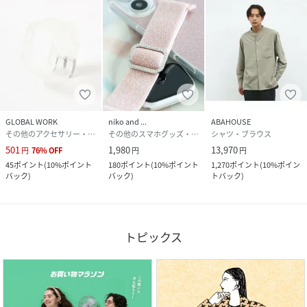
GLOBAL WORK
niko and ...
ABAHOUSE
その他のアクセサリー・腕時計
その他のスマホグッズ・オーディオ機器
シャツ・ブラウス
501
1,980
13,970
円
76
%
OFF
円
円
45
ポイント
(
10%ポイント
180
ポイント
(
10%ポイント
1,270
ポイント
(
10%ポイン
バック
)
バック
)
トバック
)
トピックス