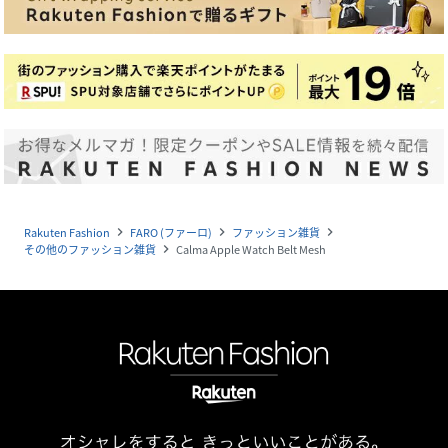
Rakuten Fashion
FARO (ファーロ)
ファッション雑貨
navigate_next
navigate_next
navigate_next
その他のファッション雑貨
Calma Apple Watch Belt Mesh
navigate_next