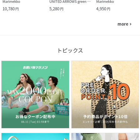
Marimekko
UNITED ARROWS green label relaxing
Marimekko
10,780
5,280
4,950
円
円
円
more
navigate_next
トピックス