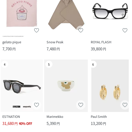
gelato pique
Snow Peak
ROYAL FLASH
7,700
7,480
39,800
円
円
円
4
5
6
ESTNATION
Marimekko
Paul Smith
31,680
5,390
13,200
円
40
%
OFF
円
円