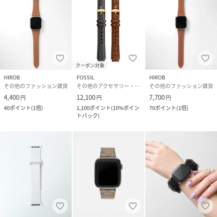
クーポン対象
HIROB
FOSSIL
HIROB
その他のファッション雑貨
その他のアクセサリー・腕時計
その他のファッション雑貨
4,400
12,100
7,700
円
円
円
40
ポイント
(
1倍
)
1,100
ポイント
(
10%ポイン
70
ポイント
(
1倍
)
トバック
)