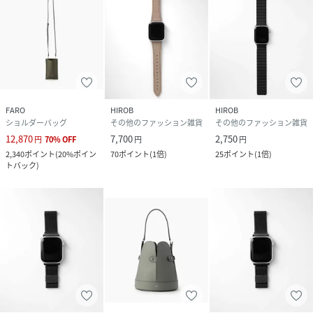
FARO
HIROB
HIROB
ショルダーバッグ
その他のファッション雑貨
その他のファッション雑貨
12,870
7,700
2,750
円
70
%
OFF
円
円
2,340
ポイント
(
20%ポイン
70
ポイント
(
1倍
)
25
ポイント
(
1倍
)
トバック
)