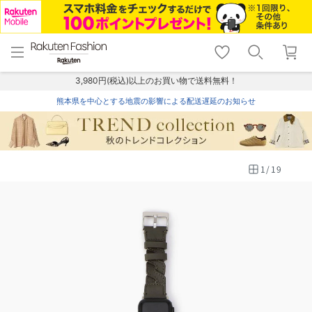
menu
home
search
favorite_border
shopping_cart
lock_outline
メニュー
トップ
検索
お気に入り
カート
ログイン
3,980円(税込)以上のお買い物で送料無料！
熊本県を中心とする地震の影響による配送遅延のお知らせ
1
/
19