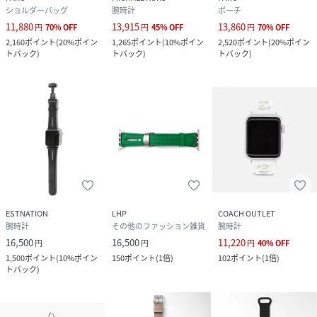
南米のステアをイタリアで鞣し、丁寧に染色。
ショルダーバッグ
腕時計
ポーチ
この革の柔らかさ・耐久性・発色の美しさは、イタリア ヴェ
11,880
13,915
13,860
円
70
%
OFF
円
45
%
OFF
円
70
%
OFF
ネト州 ヴィチェンツァならではの歴史あるノウハウの伝承に
2,160
ポイント
(
20%ポイン
1,265
ポイント
(
10%ポイン
2,520
ポイント
(
20%ポイン
よって生み出されています。
トバック
)
トバック
)
トバック
)
ラグジュアリーブランドでも多くの採用実績を誇る、この高
品質なグレードの牛革は、環境配慮と公正な取引を審査する
国際団体 ”Leather Working Group” の厳しい基準をク
リアしたタンナーで生産されており、持続可能なモノづくり
の一助になっています。
性別タイプ
ユニセックス
原産国
イタリア
ESTNATION
LHP
COACH OUTLET
腕時計
その他のファッション雑貨
腕時計
素材
牛革
16,500
16,500
11,220
円
円
円
40
%
OFF
1,500
ポイント
(
10%ポイン
150
ポイント
(
1倍
)
102
ポイント
(
1倍
)
サイズ
38・40・41
トバック
)
品番
PB6533_F2331G604
(
F2331G604-395-01A PB6533
)