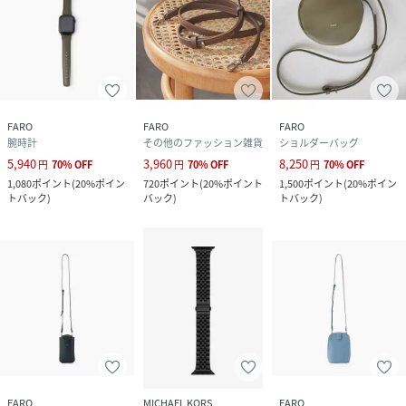
がつきにくくなります。
FARO ではLeather Care Cream もご用意しています。
-Calma シリーズ-
FAROにおけるクラフトマンシップを代表的に体現したシリ
ーズ。
FARO
FARO
FARO
穏やかな水面に浮かぶ波紋に見立てた曲線を落とし込んだデ
腕時計
その他のファッション雑貨
ショルダーバッグ
ザインは流行に左右されず、長く愛用できる落ち着きがあり
5,940
3,960
8,250
円
70
%
OFF
円
70
%
OFF
円
70
%
OFF
ます。
1,080
ポイント
(
20%ポイン
720
ポイント
(
20%ポイント
1,500
ポイント
(
20%ポイン
レザーとステッチとコバ、それぞれを同じ色ではなく、異な
トバック
)
バック
)
トバック
)
るトーンとトーンを重ねることでグラデーションをつけシン
プルながら陰影を楽しめるように工夫。
イタリアスムースレザーと人工スエードを緻密に貼り合わ
せ、両サイドをコバ面で仕上げることで生まれるドレープの
美しさを楽しめます。
凪のように穏やかな、安らぎや心地よさを感じるプロダクト
をお楽しみください。
-イタリアスムースレザー-
FARO
MICHAEL KORS
FARO