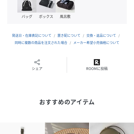
力。
ベルトの裏面には直接肌に触れることを考慮し、フランス製
バッグ
ボックス
風呂敷
の肌馴染みの良い牛革を使用。
手首に優しく寄り添います。
金属パーツはNeroのみBLACKカラーを、それ以外のカラー
発送日・在庫表記について
置き配について
交換・返品について
にはSILVERカラーを採用。
同時に複数の商品を注文された場合
メーカー希望小売価格について
ベルトの取り外し方
清潔な平面 (柔らかい布の上をお勧めします) の上に Apple
Watch の文字盤を下にして置き、Apple Watch取り付けア
シェア
ROOMに投稿
ダプター裏面中央の取り外しボタン（黒い部分）を押しなが
ら、バンドを横にスライドさせて取り外します。
お手入れ方法
おすすめのアイテム
本商品は防水ではございませんので、もし水に濡れてしまっ
たときに柔らかいタオルなどで軽く押さえるようにして表面
の水分を取りのぞき、風通しのよい日陰で陰干ししてくださ
い。
新しいうちから定期的にクリームを塗ることで汚れ防止や傷