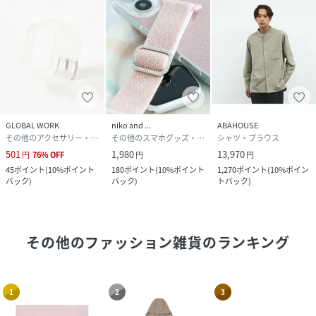
GLOBAL WORK
niko and ...
ABAHOUSE
その他のアクセサリー・腕時計
その他のスマホグッズ・オーディオ機器
シャツ・ブラウス
501
1,980
13,970
円
76
%
OFF
円
円
45
ポイント
(
10%ポイント
180
ポイント
(
10%ポイント
1,270
ポイント
(
10%ポイン
バック
)
バック
)
トバック
)
その他のファッション雑貨
のランキング
1
2
3