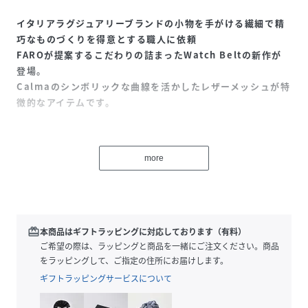
イタリアラグジュアリーブランドの小物を手がける繊細で精
巧なものづくりを得意とする職人に依頼
FAROが提案するこだわりの詰まったWatch Beltの新作が
登場。
Calmaのシンボリックな曲線を活かしたレザーメッシュが特
徴的なアイテムです。
繊細なステッチと金型で手抜きされた芯材のディテールが立
体感を演出。手作業で幾重にも塗り重ねられたコバ面も美し
more
く、ミニマルながらイタリアレザーと職人技の融合が光りま
す。
【対応サイズ】
38／40／41 ⇒ 38・40・41 mm のApple Watch に対応
redeem
本商品はギフトラッピングに対応しております（有料）
ご希望の際は、ラッピングと商品を一緒にご注文ください。商品
Calmaシリーズのバッグや小物と同じく、イタリアにて鞣し
をラッピングして、ご指定の住所にお届けします。
た革本来のしなやかさを感じられる上質なレザーを使用。
ギフトラッピングサービスについて
時間をかけて染色することでた落ち着いた彩度を表現。使い
込むほどに美しいエイジングをお楽しみいただけるのが魅