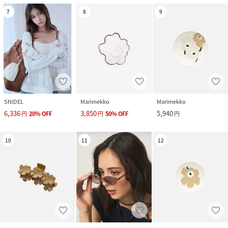
7
8
9
SNIDEL
Marimekko
Marimekko
6,336
3,850
5,940
円
20
%
OFF
円
50
%
OFF
円
10
11
12