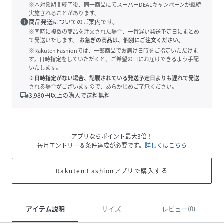
※本対象期間終了後、同一商品にてスーパーDEALキャンペーンが継続
実施されることがあります。
info
商品発送についてのご案内です。
※同時に複数の商品を注文された場合、一番遅い発送予定日にまとめ
て発送いたします。
お急ぎの商品は、個別にご注文ください。
※Rakuten Fashionでは、一部商品でお届け日時をご指定いただけま
す。日時指定をしていただくと、ご希望の日にお届けできるよう手配
いたします。
※日時指定がない場合、記載されている発送予定日よりも遅れて発送
される場合がございますので、あらかじめご了承ください。
local_shipping
3,980
円以上の購入で送料無料
アプリならポイント最大3倍！
毎月エントリー＆条件達成が必要です。
詳しくはこちら
Rakuten Fashionアプリで購入する
アイテム説明
サイズ
レビュー(0)