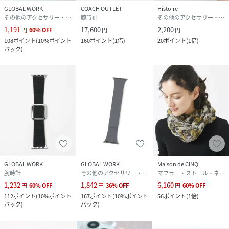
GLOBAL WORK
COACH OUTLET
Histoire
その他のアクセサリー・腕時計
腕時計
その他のアクセサリー・腕時計
1,191
17,600
2,200
円
60
%
OFF
円
円
108
ポイント
(
10%ポイント
160
ポイント
(
1倍
)
20
ポイント
(
1倍
)
バック
)
GLOBAL WORK
GLOBAL WORK
Maison de CINQ
腕時計
その他のアクセサリー・腕時計
マフラー・ストール・ネックウォーマー
1,232
1,842
6,160
円
60
%
OFF
円
36
%
OFF
円
60
%
OFF
112
ポイント
(
10%ポイント
167
ポイント
(
10%ポイント
56
ポイント
(
1倍
)
バック
)
バック
)