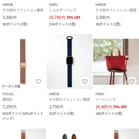
HIROB
FARO
HIROB
その他のファッション雑貨
ショルダーバッグ
その他のファッション雑貨
3,300
25,740
3,300
円
円
70
%
OFF
円
30
ポイント
(
1倍
)
234
ポイント
(
1倍
)
30
ポイント
(
1倍
)
クーポン対象
FOSSIL
HIROB
FARO
腕時計
その他のファッション雑貨
トートバッグ
7,150
2,750
26,400
円
円
円
70
%
OFF
650
ポイント
(
10%ポイント
25
ポイント
(
1倍
)
240
ポイント
(
1倍
)
バック
)