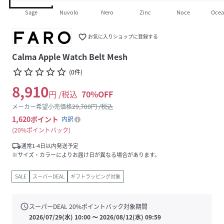
Sage
Nuvolo
Nero
Zinc
Noce
Oce
favorite_border
お気に入りショップに登録する
Calma Apple Watch Belt Mesh
star_border
star_border
star_border
star_border
star_border
(
0
件
)
8,910
円 /税込
70
%OFF
メーカー希望小売価格
29,700
円 /税込
1,620
ポイント
内訳
20%ポイントバック
local_shipping
通常1-4日以内発送予定
※サイズ・カラーによりお届け日が異なる場合があります。
SALE
スーパーDEAL
ギフトラッピング対象
schedule
スーパーDEAL
20
%ポイントバック対象期間
2026/07/29(水) 10:00
〜
2026/08/12(水) 09:59