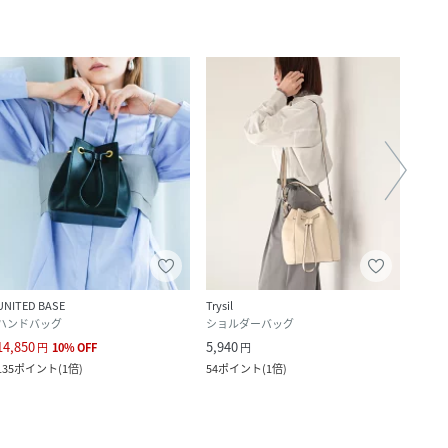
UNITED BASE
Trysil
OSMO
ハンドバッグ
ショルダーバッグ
ショ
14,850
5,940
6,831
円
10
%
OFF
円
135
ポイント
(
1倍
)
54
ポイント
(
1倍
)
62
ポ