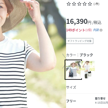
star_border
star_border
star_border
star_border
star_border
(
-
件
)
16,390
円 /税込
149
ポイント
1倍
内訳
ギフトラッピング対象
カラー：
ブラック
サイズ
取り寄せ
フリー
4-15日以