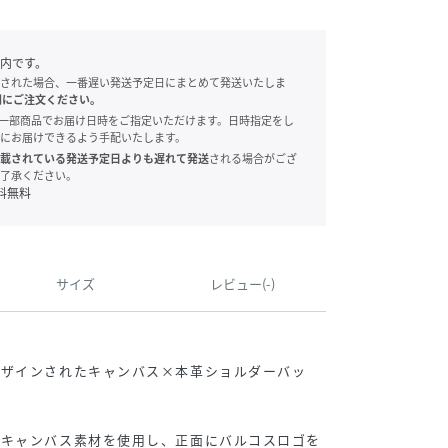
内です。
された場合、一番遅い発送予定日にまとめて発送いたしま
別にご注文ください。
onでは、一部商品でお届け日時をご指定いただけます。日時指定をし
にお届けできるよう手配いたします。
載されている発送予定日よりも遅れて発送
される場合がござ
了承ください。
料無料
サイズ
レビュー(-)
デザインされたキャンバス×本革ショルダーバッ
なキャンバス素材を使用し、正面にバルコスロゴを