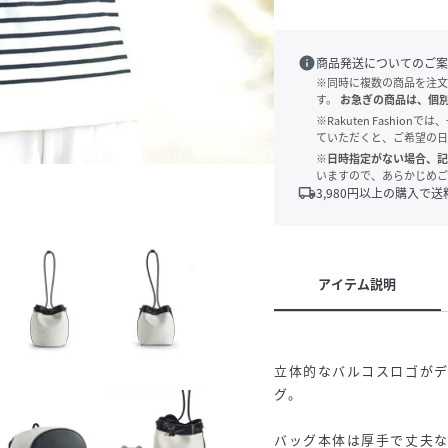
info
商品発送についてのご案
※同時に複数の商品を注文
す。
お急ぎの商品は、個
※Rakuten Fashi
ていただくと、ご希望の日
※日時指定がない場合、記
いますので、あらかじめご
local_shipping
3,980
円以上の購入で送
アイテム説明
立体的なバルコスロゴが
グ。
バッグ本体は厚手で丈夫