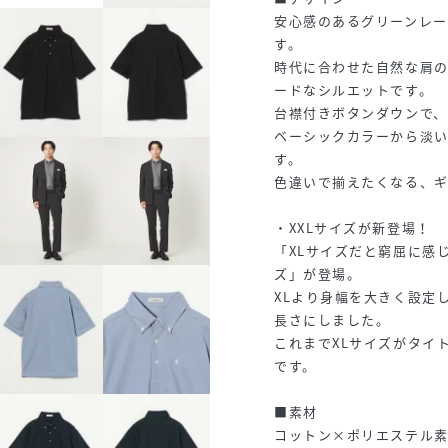
安心感のあるグリーンレー
す。
時代に合わせた自然な肩
ードなシルエットです。
台襟付きボタンダウンで、
ベーシックカラーから淡
す。
色違いで揃えたくなる、
・XXLサイズが新登場！
「XLサイズだと窮屈に感
ズ」が登場。
XLより身幅を大きく設定
長さにしました。
これまでXLサイズがタイ
です。
■素材
コットン×ポリエステル