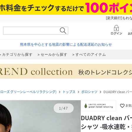
[楽天銀行]もれ
熊本県を中心とする地震の影響による配送遅延のお知らせ
カテゴリから探す
セールから探す
すべてのアイテム
ユナイテッドアローズ グリーンレーベルリラクシング)
トップス
ポロシャツ
DUADRY clea
navigate_next
navigate_next
navigate_next
favorite_border
お気
1
/
47
DUADRY clea
シャツ -吸水速乾・