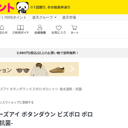
なく1000ポイント
楽天グループ
楽天市場
3,980円(税込)以上のお買い物で送料無料！
navigate_next
n バーズアイ ボタンダウン ビズポロ ポロシャツ -吸水速乾・抗菌-
に入りショップに登録する
n バーズアイ ボタンダウン ビズポロ ポロ
抗菌-