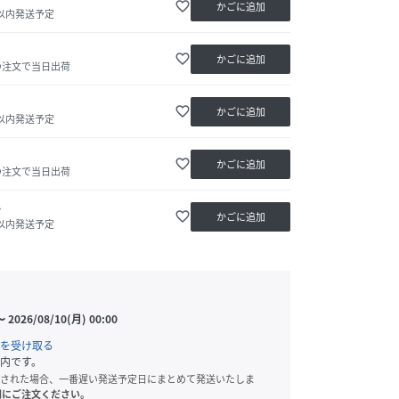
favorite_border
かごに追加
日以内発送予定
favorite_border
かごに追加
の注文で当日出荷
favorite_border
かごに追加
日以内発送予定
favorite_border
かごに追加
の注文で当日出荷
か
favorite_border
かごに追加
日以内発送予定
〜
2026/08/10(月) 00:00
を受け取る
内です。
された場合、一番遅い発送予定日にまとめて発送いたしま
別にご注文ください。