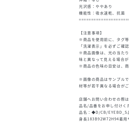
光沢感：ややあり
機能性：吸水速乾、抗菌
====================
【注意事項】
※商品を使用前に、タグ
「洗濯表示」を必ずご確
※商品画像は、光の当た
味と異なって見える場合が
※商品の色味の目安は、
※画像の商品はサンプル
材等が若干異なる場合が
店舗へお問い合わせの際は、全
品名/品番をお申し付けく
品名：◆D/CB/EYEBD_S品
身長183B92W72H94着