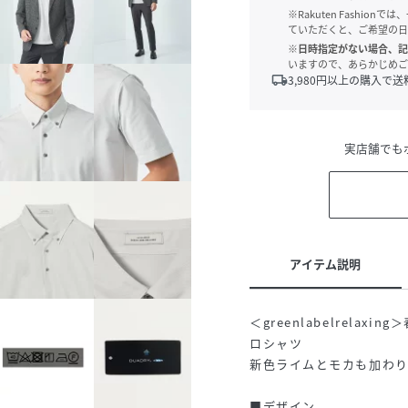
※Rakuten Fashi
ていただくと、ご希望の日
※日時指定がない場合、記
いますので、あらかじめご
local_shipping
3,980
円以上の購入で送
実店舗でも
アイテム説明
＜greenlabelrel
ロシャツ
新色ライムとモカも加わ
■デザイン