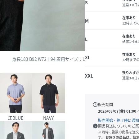
S
通常3-8
在庫あり
M
12時まで
在庫あり
L
通常1-4
在庫あり
XL
身長183 B92 W72 H94 着用サイズ：L
12時まで
残りわず
XXL
通常3-8
schedule
販売期間
2026/08/07(金) 01:00
LT.BLUE
NAVY
販売開始・終了時に通知
info
商品発送についてのご案
※同時に複数の商品を注文
す。
お急ぎの商品は、個