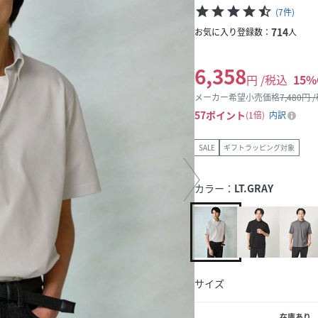
star
star
star
star
star_half
(
7
件
)
714
お気に入り登録数：
人
6,358
円 /税込
15
%
メーカー希望小売価格
7,480
円 
57
ポイント
1倍
内訳
SALE
ギフトラッピング対象
カラー：
LT.GRAY
サイズ
在庫あり