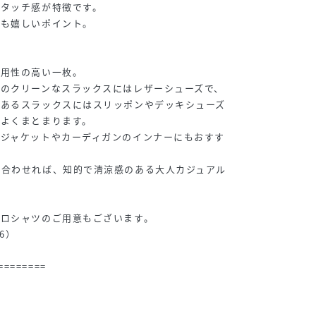
なタッチ感が特徴です。
きも嬉しいポイント。
汎用性の高い一枚。
のクリーンなスラックスにはレザーシューズで、
のあるスラックスにはスリッポンやデッキシューズ
スよくまとまります。
、ジャケットやカーディガンのインナーにもおすす
を合わせれば、知的で清涼感のある大人カジュアル
ポロシャツのご用意もございます。
06）
========