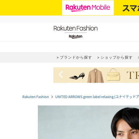
ブランドから探す
ショップから探す
navigate_before
Rakuten Fashion
UNITED ARROWS green label relaxing (
navigate_next