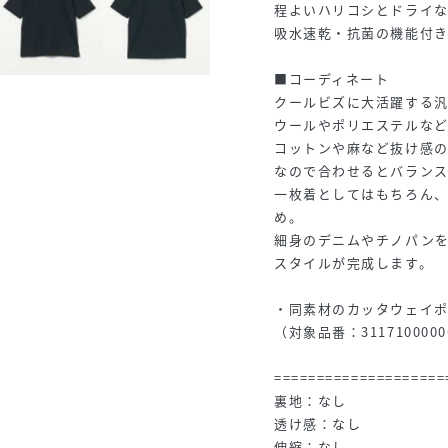
程よいハリコシとドライ
吸水速乾・抗菌の機能付
■コーディネート
クールビズに大活躍する
ウールやポリエステルなど
コットンや麻など抜け感
なので合わせるとバラン
一枚着としてはもちろん
め。
細身のデニムやチノパン
スタイルが完成します。
・同素材のカッタウェイ
（対象品番：311710000
====================
裏地：なし
透け感：なし
伸縮：なし