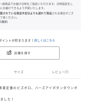
onでは、一部商品でお届け日時をご指定いただけます。日時指定をし
にお届けできるよう手配いたします。
載されている発送予定日よりも遅れて発送
される場合がござ
了承ください。
料無料
ポイントが貯まります！
詳しくはこちら
店舗を探す
サイズ
レビュー(7)
axing＞春夏定番のビズポロ、バーズアイボタンダウンポ
りました！