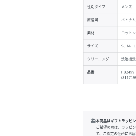
性別タイプ
メンズ
原産国
ベトナム
素材
コットン
サイズ
S、M、L
クリーニング
洗濯機洗
品番
PB2499
(
311719
redeem
本商品はギフトラッピン
ご希望の際は、ラッピン
て、ご指定の住所にお届