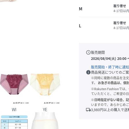
取り寄せ
M
4-17日以
取り寄せ
L
4-17日以
schedule
販売期間
2026/08/04(火) 20:00
販売開始・終了時に通知
info
商品発送についてのご案
※同時に複数の商品を注文
す。
お急ぎの商品は、個
※Rakuten Fashi
ていただくと、ご希望の日
※日時指定がない場合、記
いますので、あらかじめご
WI
YE
local_shipping
3,980
円以上の購入で送