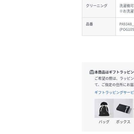
クリーニング
洗濯機可
※お洗濯
品番
PA9348
(
POG105
redeem
本商品はギフトラッピン
ご希望の際は、ラッピン
て、ご指定の住所にお届
ギフトラッピングサービ
バッグ
ボックス