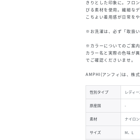
きりとした印象に。フロ
びる素材を使用。繊細な
こちよい着用感が日常を
※お洗濯は、必ず「取扱
※カラーについてのご案
カラー名と実際の色味が
でご確認くださいませ。
AMPHI(アンフィ)は、株
性別タイプ
レディー
原産国
-
素材
ナイロン
サイズ
M、L