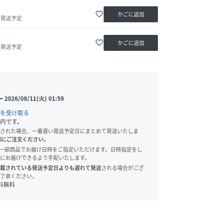
favorite_border
かごに追加
内発送予定
favorite_border
かごに追加
内発送予定
〜
2026/08/11(火) 01:59
を受け取る
内です。
された場合、一番遅い発送予定日にまとめて発送いたしま
別にご注文ください。
onでは、一部商品でお届け日時をご指定いただけます。日時指定をし
にお届けできるよう手配いたします。
載されている発送予定日よりも遅れて発送
される場合がござ
了承ください。
料無料