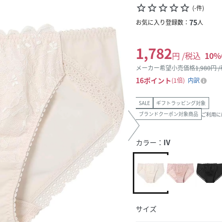
star_border
star_border
star_border
star_border
star_border
(
-
件
)
75
お気に入り登録数：
人
1,782
円 /税込
10
%
メーカー希望小売価格
1,980
円 
16
ポイント
1倍
内訳
SALE
ギフトラッピング対象
ブランドクーポン対象商品
ご利用に
カラー：
IV
サイズ