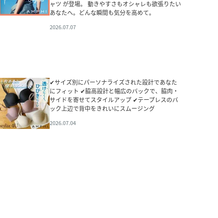
ャツ が登場。 動きやすさもオシャレも欲張りたい
あなたへ。どんな瞬間も気分を高めて。
2026.07.07
✔サイズ別にパーソナライズされた設計であなた
にフィット ✔脇高設計と幅広のバックで、脇肉・
サイドを寄せてスタイルアップ ✔テープレスのバ
ック上辺で背中をきれいにスムージング
2026.07.04