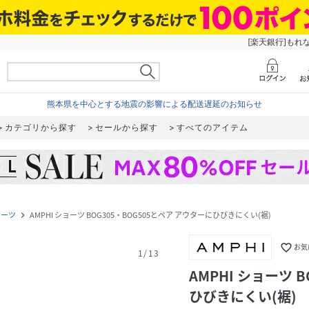
[楽天銀行]もれ
熊本県を中心とする地震の影響による配送遅延のお知らせ
カテゴリから探す
セールから探す
すべてのアイテム
ョーツ
AMPHI ショーツ BOG305・BOG505とペア アウターにひびきにくい(裾)
navigate_next
favorite_border
お気
1
/
13
AMPHI ショーツ 
ひびきにくい(裾)