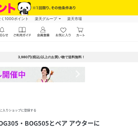
なく1000ポイント
楽天グループ
楽天市場
3,980円(税込)以上のお買い物で送料無料！
navigate_next
に入りショップに登録する
BOG305・BOG505とペア アウターに