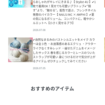
らおしゃれがキレイにきまる♪【 Stylist 4U 】✔1
枚で着用OK！見せても可愛いブラトップ✔“隠
す”より、“魅せる”。配色で遊ぶ、フレンチネイル
発想のバイカラー【 NAILS INC × AMPHI 】✔夏
の気になるボリューム、コンパクトに。軽やかシ
ルエットへ【小さく見せるブラ】
2026.07.08
✔自然なまるみのバストシルエットをメイク カラ
ーは全３色 ・お洒落感のあるエクリュ ・アウター
ライクなくすみレッド ・褪せたデニムをイメージ
したサックス 春を感じるカラーとレースのついた
ストラップが可愛い 身につけるだけで気分が上が
るアイテム ぜひチェックしてみてください
2026.07.05
おすすめのアイテム