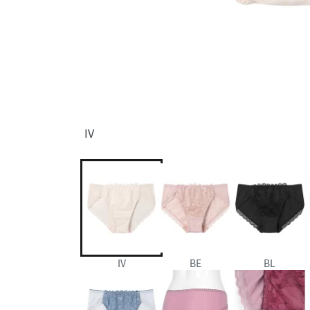
IV
IV
BE
BL