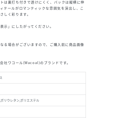
ントは裏打ち付きで透けにくく、バックは縦横に伸
ディテールがロマンティックな雰囲気を演出し、こ
やさしく彩ります。
い表示」にしたがってください。
内
異なる場合がございますので、ご購入前に商品画像
式会社ワコール(Wacoal)のブランドです。
ス
,ポリウレタン,ポリエステル