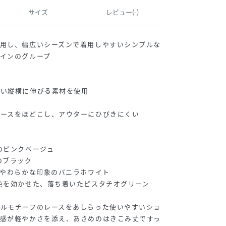
サイズ
レビュー(-)
使用し、幅広いシーズンで着用しやすいシンプルな
インのグループ
よい縦横に伸びる素材を使用
い
レースをほどこし、アウターにひびきにくい
のピンクベージュ
のブラック
、やわらかな印象のバニラホワイト
色を効かせた、落ち着いたピスタチオグリーン
ラルモチーフのレースをあしらった使いやすいショ
け感が軽やかさを添え、あさめのはきこみ丈ですっ