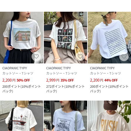
光沢感：なし
生地の厚さ：やや薄手
・・・・・・・・・・・・・・・・・・・・・・
▼気になる商品をお気に入り登録
ハートをクリックして《お気に入り登録》がオススメです！
※画像の商品はサンプルを使用しております。実際の商品と
若干の仕様が変更になる場合がございますので、予めご了承
の上ご注文くださいますようお願いいたします
CIAOPANIC TYPY
CIAOPANIC TYPY
CIAOPANIC TYPY
カットソー・Tシャツ
カットソー・Tシャツ
カットソー・Tシャツ
※屋外の光や照明の当たり具合で、実際の商品の色味とカラ
2,200
2,999
2,200
円
50
%
OFF
円
35
%
OFF
円
44
%
OFF
ー別画像の色味に若干の違いが発生する場合がございます。
200
ポイント
(
10%ポイント
272
ポイント
(
10%ポイント
200
ポイント
(
10%ポイント
詳細画像と併せてご確認の上、ご注文いただきますようお願
バック
)
バック
)
バック
)
い致します。
※独自のタイムセールなどの施策により、実店舗と価格差が
発生する場合がございます。