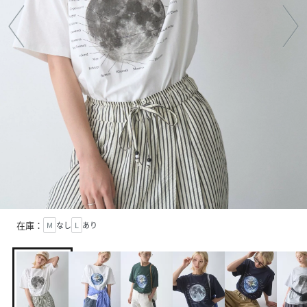
在庫：
M
なし
L
あり