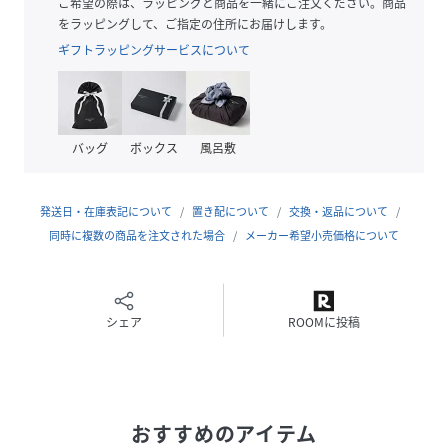
シャツやジャケットのインナーとしても着用できます。
ご希望の際は、ラッピングと商品を一緒にご注文ください。商品
きれいめスタイリングの外しとして着こなすのもおすすめで
をラッピングして、ご指定の住所にお届けします。
す！
ギフトラッピングサービスについて
ユニセックスアイテムなので、お揃いやプレゼントにも◎
■推奨サイズ
【～170cm】Mサイズ
バッグ
ボックス
風呂敷
【171cm～】Lサイズ
■お手入れ方法
発送日・在庫表記について
置き配について
交換・返品について
洗濯：液温は40 ℃を限度とし、洗濯機で非常に弱い処理が
同時に複数の商品を注文された場合
メーカー希望小売価格について
出来る
アイロン：底面温度110 ℃を限度としてスチームなしでアイ
ロン仕上げができる
タンブル乾燥：不可
シェア
ROOMに投稿
・・・・・・・・・・・・・・・・・・・・・・
透け感：なし
裏地：なし
おすすめのアイテム
伸縮性：なし