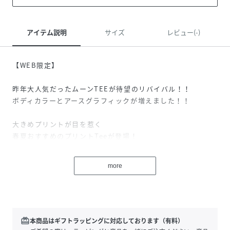
アイテム説明
サイズ
レビュー(-)
【WEB限定】
昨年大人気だったムーンTEEが待望のリバイバル！！
ボディカラーとアースグラフィックが増えました！！
大きめプリントが目を惹く
春夏おすすめのプリントTeeが登場！
■デザイン
more
フロント部分のムーンとアースプリントが目を惹く1枚。
着心地のよい柔らかい生地で、ゆったりとトレンド感のある
シルエットに！
デニムやスラックスと合わせたカジュアルコーデはもちろ
ん、
redeem
本商品はギフトラッピングに対応しております（有料）