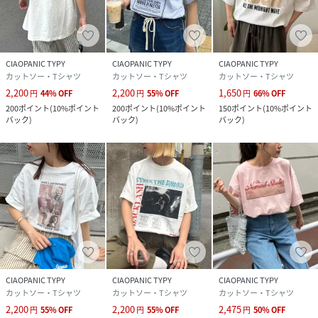
※実際の店舗在庫につきましては、各店舗に直接お問い合わ
せください。
性別タイプ
ユニセックス
CIAOPANIC TYPY
CIAOPANIC TYPY
CIAOPANIC TYPY
カットソー・Tシャツ
カットソー・Tシャツ
カットソー・Tシャツ
原産国
中国
2,200
2,200
1,650
円
44
%
OFF
円
55
%
OFF
円
66
%
OFF
200
ポイント
(
10%ポイント
200
ポイント
(
10%ポイント
150
ポイント
(
10%ポイント
素材
綿100%
バック
)
バック
)
バック
)
サイズ
M、L
品番
PA7918_TYZ4051306A0008
(
TYZ4051306A0008-k-k PA7918
)
CIAOPANIC TYPY
CIAOPANIC TYPY
CIAOPANIC TYPY
カットソー・Tシャツ
カットソー・Tシャツ
カットソー・Tシャツ
2,200
2,200
2,475
円
55
%
OFF
円
55
%
OFF
円
50
%
OFF