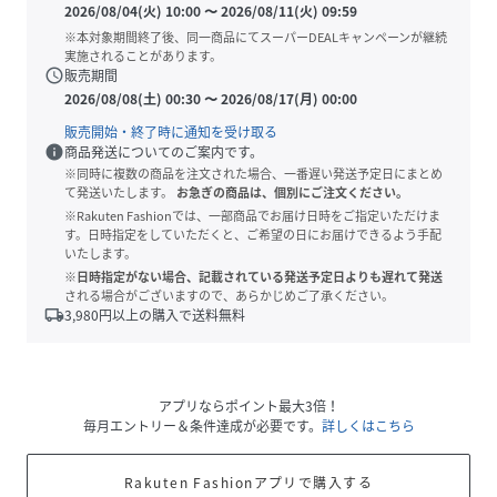
2026/08/04(火) 10:00
〜
2026/08/11(火) 09:59
※本対象期間終了後、同一商品にてスーパーDEALキャンペーンが継続
実施されることがあります。
schedule
販売期間
2026/08/08(土) 00:30
〜
2026/08/17(月) 00:00
販売開始・終了時に通知を受け取る
info
商品発送についてのご案内です。
※同時に複数の商品を注文された場合、一番遅い発送予定日にまとめ
て発送いたします。
お急ぎの商品は、個別にご注文ください。
※Rakuten Fashionでは、一部商品でお届け日時をご指定いただけま
す。日時指定をしていただくと、ご希望の日にお届けできるよう手配
いたします。
※日時指定がない場合、記載されている発送予定日よりも遅れて発送
される場合がございますので、あらかじめご了承ください。
local_shipping
3,980
円以上の購入で送料無料
アプリならポイント最大3倍！
毎月エントリー＆条件達成が必要です。
詳しくはこちら
Rakuten Fashionアプリで購入する