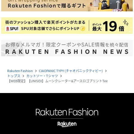
Rakuten Fashion
CIAOPANIC TYPY (チャオパニックティピー)
navigate_next
navigate_next
トップス
カットソー・Tシャツ
navigate_next
navigate_next
【WEB限定】【UNISEX】ムーンクレーター&アースロゴプリントTee