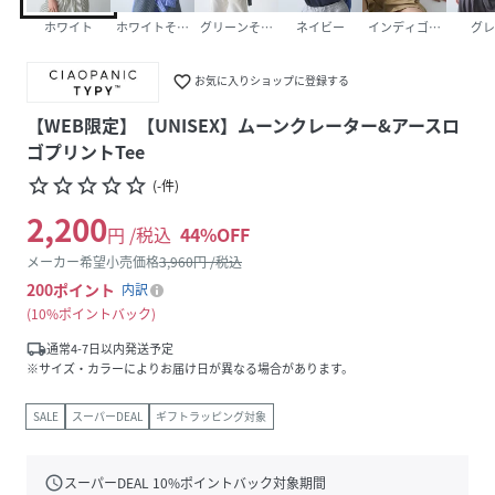
ホワイト
ホワイトその他1
グリーンその他1
ネイビー
インディゴブルー
グレ
favorite_border
お気に入りショップに登録する
【WEB限定】【UNISEX】ムーンクレーター&アースロ
ゴプリントTee
star_border
star_border
star_border
star_border
star_border
(
-
件
)
2,200
円 /税込
44
%OFF
メーカー希望小売価格
3,960
円 /税込
200
ポイント
内訳
10%ポイントバック
local_shipping
通常4-7日以内発送予定
※サイズ・カラーによりお届け日が異なる場合があります。
SALE
スーパーDEAL
ギフトラッピング対象
schedule
スーパーDEAL
10
%ポイントバック対象期間