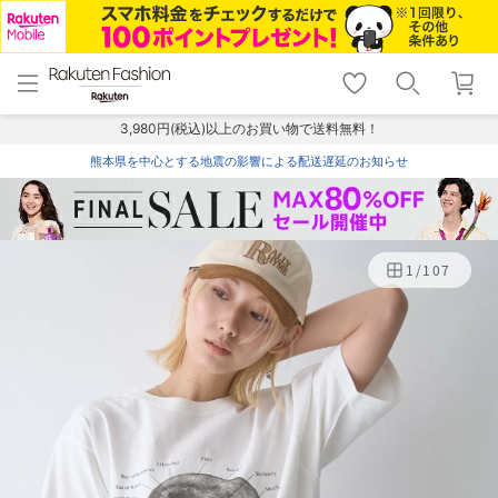
menu
home
search
favorite_border
shopping_cart
lock_outline
メニュー
トップ
検索
お気に入り
カート
ログイン
3,980円(税込)以上のお買い物で送料無料！
熊本県を中心とする地震の影響による配送遅延のお知らせ
1
/
107