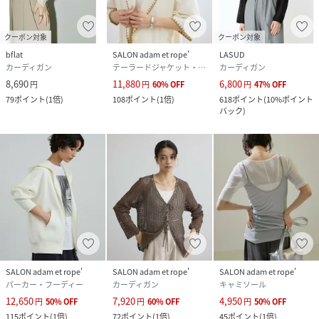
クーポン対象
クーポン対象
bflat
SALON adam et rope'
LASUD
カーディガン
テーラードジャケット・ブレザー
カーディガン
8,690
11,880
6,800
円
円
60
%
OFF
円
47
%
OFF
79
ポイント
(
1倍
)
108
ポイント
(
1倍
)
618
ポイント
(
10%ポイント
バック
)
SALON adam et rope'
SALON adam et rope'
SALON adam et rope'
パーカー・フーディー
カーディガン
キャミソール
12,650
7,920
4,950
円
50
%
OFF
円
60
%
OFF
円
50
%
OFF
115
ポイント
(
1倍
)
72
ポイント
(
1倍
)
45
ポイント
(
1倍
)