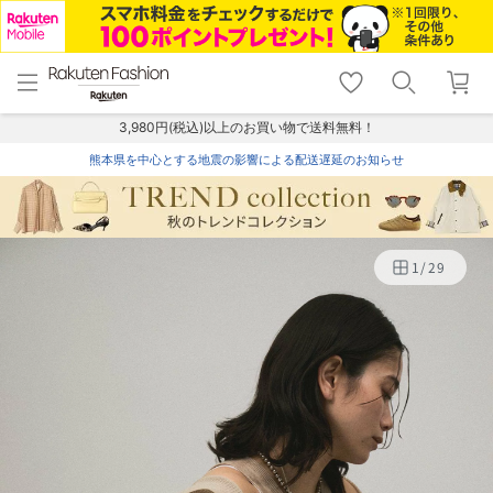
menu
home
search
favorite_border
shopping_cart
lock_outline
メニュー
トップ
検索
お気に入り
カート
ログイン
3,980円(税込)以上のお買い物で送料無料！
熊本県を中心とする地震の影響による配送遅延のお知らせ
1
/
29