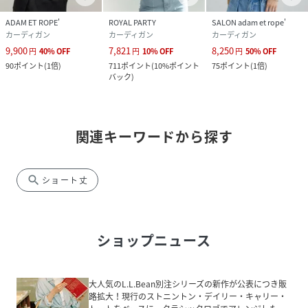
ADAM ET ROPE'
ROYAL PARTY
SALON adam et rope'
カーディガン
カーディガン
カーディガン
9,900
7,821
8,250
円
40
%
OFF
円
10
%
OFF
円
50
%
OFF
90
ポイント
(
1倍
)
711
ポイント
(
10%ポイント
75
ポイント
(
1倍
)
バック
)
関連キーワードから探す
search
ショート丈
ショップニュース
大人気のL.L.Bean別注シリーズの新作が公表につき販
路拡大！現行のストニントン・デイリー・キャリー・