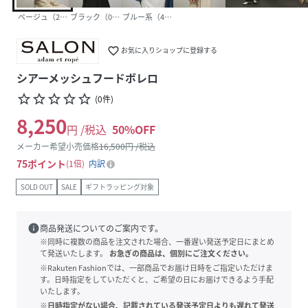
ベージュ（27）
ブラック（01）
ブルー系（45）
favorite_border
お気に入りショップに登録する
シアーメッシュフードボレロ
star_border
star_border
star_border
star_border
star_border
(
0
件
)
8,250
円 /税込
50
%OFF
メーカー希望小売価格
16,500
円 /税込
75
ポイント
1倍
内訳
SOLD OUT
SALE
ギフトラッピング対象
info
商品発送についてのご案内です。
※同時に複数の商品を注文された場合、一番遅い発送予定日にまとめ
て発送いたします。
お急ぎの商品は、個別にご注文ください。
※Rakuten Fashionでは、一部商品でお届け日時をご指定いただけま
す。日時指定をしていただくと、ご希望の日にお届けできるよう手配
いたします。
※日時指定がない場合、記載されている発送予定日よりも遅れて発送