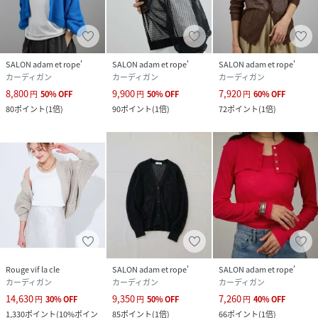
リエステル 50%
サイズ
F
SALON adam et rope'
SALON adam et rope'
SALON adam et rope'
クリーニング
ブラック（01）：
カーディガン
カーディガン
カーディガン
ベージュ（27）：
8,800
9,900
7,920
円
50
%
OFF
円
50
%
OFF
円
60
%
OFF
ブルー系（45）：
80
ポイント
(
1倍
)
90
ポイント
(
1倍
)
72
ポイント
(
1倍
)
品番
PA7382_SHK35180
(
SHK35180-27-099 PA7382
)
Rouge vif la cle
SALON adam et rope'
SALON adam et rope'
カーディガン
カーディガン
カーディガン
14,630
9,350
7,260
円
30
%
OFF
円
50
%
OFF
円
40
%
OFF
1,330
ポイント
(
10%ポイン
85
ポイント
(
1倍
)
66
ポイント
(
1倍
)