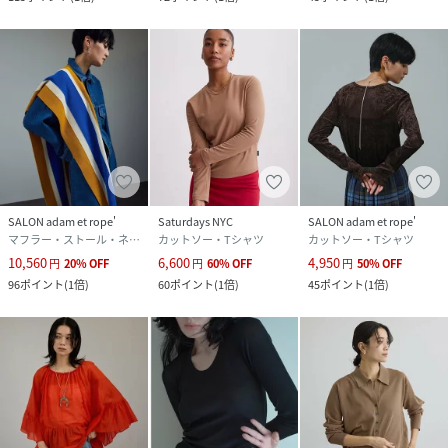
SALON adam et rope'
Saturdays NYC
SALON adam et rope'
マフラー・ストール・ネックウォーマー
カットソー・Tシャツ
カットソー・Tシャツ
10,560
6,600
4,950
円
20
%
OFF
円
60
%
OFF
円
50
%
OFF
96
ポイント
(
1倍
)
60
ポイント
(
1倍
)
45
ポイント
(
1倍
)