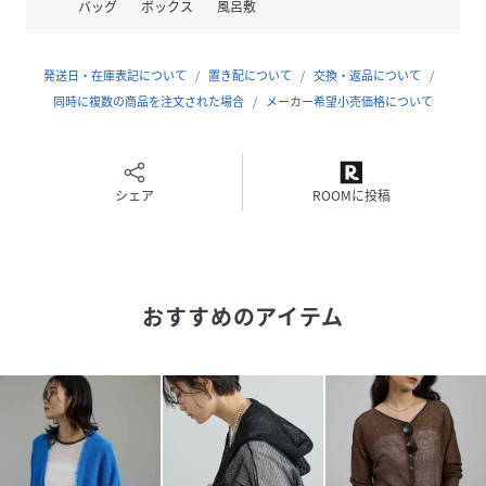
バッグ
ボックス
風呂敷
■モデル身長:166cm着用サイズ:F
発送日・在庫表記について
置き配について
交換・返品について
ーーーーーーーーーー
同時に複数の商品を注文された場合
メーカー希望小売価格について
裏地：なし
光沢感：なし
透け感：あり
ポケット：なし
シェア
ROOMに投稿
伸縮性：なし
生地の厚さ：薄手
ーーーーーーーーーー
おすすめのアイテム
性別タイプ
レディース
原産国
ブラック（01）：中国｜ベージュ（27）：中国
｜ブルー系（45）：中国
素材
ブラック（01）：コットン 50% ポリエステル
50%｜ベージュ（27）：コットン 50% ポリエス
テル 50%｜ブルー系（45）：コットン 50% ポ