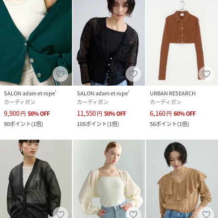
SALON adam et rope'
SALON adam et rope'
URBAN RESEARCH
カーディガン
カーディガン
カーディガン
9,900
11,550
6,160
円
50
%
OFF
円
50
%
OFF
円
60
%
OFF
90
ポイント
(
1倍
)
105
ポイント
(
1倍
)
56
ポイント
(
1倍
)