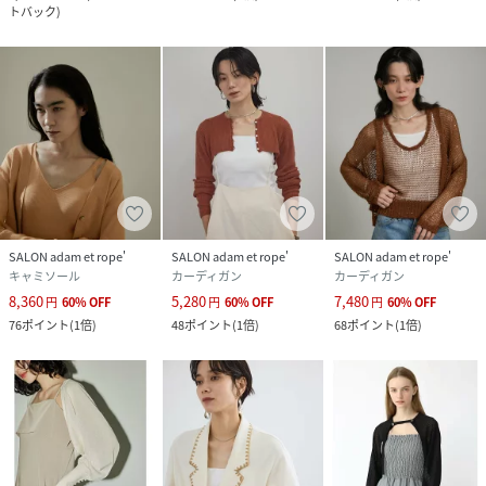
トバック
)
SALON adam et rope'
SALON adam et rope'
SALON adam et rope'
キャミソール
カーディガン
カーディガン
8,360
5,280
7,480
円
60
%
OFF
円
60
%
OFF
円
60
%
OFF
76
ポイント
(
1倍
)
48
ポイント
(
1倍
)
68
ポイント
(
1倍
)