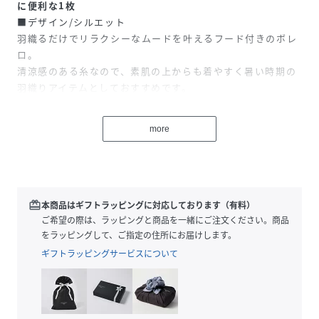
に便利な1枚
■デザイン/シルエット
羽織るだけでリラクシーなムードを叶えるフード付きのボレ
ロ。
清涼感のある糸なので、素肌の上からも着やすく暑い時期の
羽織りアイテムとしておすすめです。
ワイドめな腕まわりでリラクシーな印象に加え、締め付け感
のない着心地。
more
ストレスフリーにお召しいただけます。
■素材
コットン／ポリエステルの細い番手の糸を繊細なメッシュで
表現。
redeem
本商品はギフトラッピングに対応しております（有料）
さらりとした肌ざわりで、暑い時期にもストレスなく着てい
ご希望の際は、ラッピングと商品を一緒にご注文ください。商品
ただける素材感です。
をラッピングして、ご指定の住所にお届けします。
ギフトラッピングサービスについて
■コーディネート
程よいクロップド丈はハイウエストのボトムスと合わせてス
タイルアップなコーデが完成します。
袖付けに余裕があるため、中に着るものを選びません。