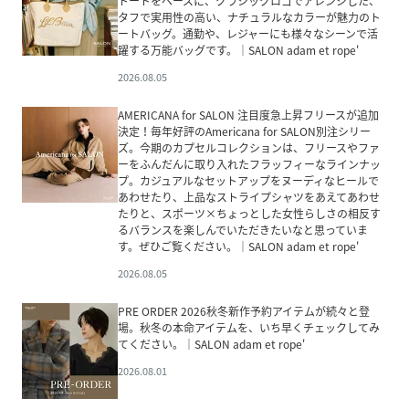
トートをベースに、クラシックロゴでアレンジした、
タフで実用性の高い、ナチュラルなカラーが魅力のト
ートバッグ。通勤や、レジャーにも様々なシーンで活
躍する万能バッグです。｜SALON adam et rope'
2026.08.05
AMERICANA for SALON 注目度急上昇フリースが追加
決定！毎年好評のAmericana for SALON別注シリー
ズ。今期のカプセルコレクションは、フリースやファ
ーをふんだんに取り入れたフラッフィーなラインナッ
プ。カジュアルなセットアップをヌーディなヒールで
あわせたり、上品なストライプシャツをあえてあわせ
たりと、スポーツ×ちょっとした女性らしさの相反す
るバランスを楽しんでいただきたいなと思っていま
す。ぜひご覧ください。｜SALON adam et rope'
2026.08.05
PRE ORDER 2026秋冬新作予約アイテムが続々と登
場。秋冬の本命アイテムを、いち早くチェックしてみ
てください。｜SALON adam et rope'
2026.08.01