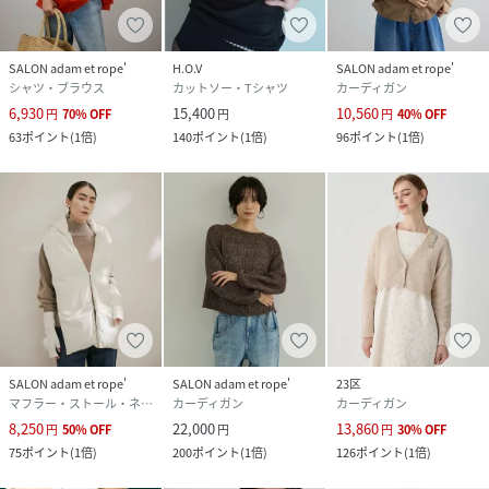
SALON adam et rope'
H.O.V
SALON adam et rope'
シャツ・ブラウス
カットソー・Tシャツ
カーディガン
6,930
15,400
10,560
円
70
%
OFF
円
円
40
%
OFF
63
ポイント
(
1倍
)
140
ポイント
(
1倍
)
96
ポイント
(
1倍
)
SALON adam et rope'
SALON adam et rope'
23区
マフラー・ストール・ネックウォーマー
カーディガン
カーディガン
8,250
22,000
13,860
円
50
%
OFF
円
円
30
%
OFF
75
ポイント
(
1倍
)
200
ポイント
(
1倍
)
126
ポイント
(
1倍
)