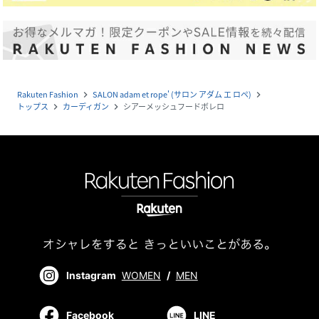
Rakuten Fashion
SALON adam et rope' (サロン アダム エ ロペ)
navigate_next
navigate_next
トップス
カーディガン
シアーメッシュフードボレロ
navigate_next
navigate_next
Instagram
WOMEN
/
MEN
Facebook
LINE