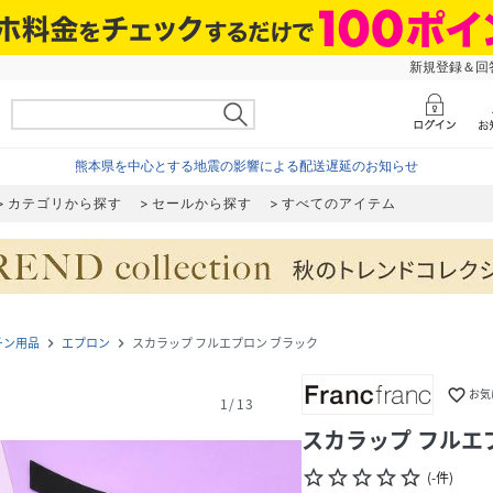
新規登録＆回答
熊本県を中心とする地震の影響による配送遅延のお知らせ
カテゴリから探す
セールから探す
すべてのアイテム
チン用品
エプロン
スカラップ フルエプロン ブラック
navigate_next
navigate_next
favorite_border
お気
1
/
13
スカラップ フルエ
star_border
star_border
star_border
star_border
star_border
(
-
件
)