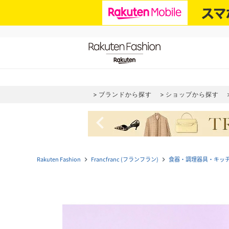
ブランドから探す
ショップから探す
navigate_before
Rakuten Fashion
Francfranc (フランフラン)
食器・調理器具・キッ
navigate_next
navigate_next