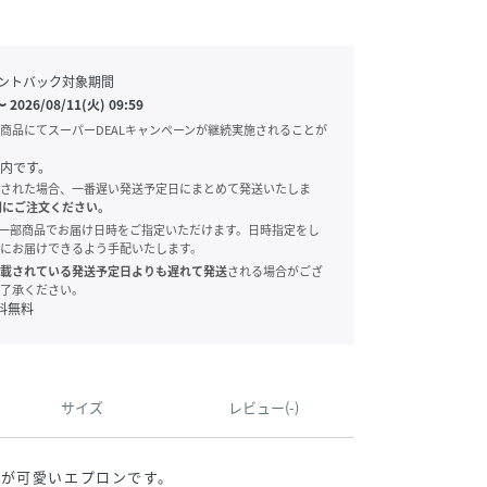
ントバック対象期間
〜
2026/08/11(火) 09:59
商品にてスーパーDEALキャンペーンが継続実施されることが
内です。
された場合、一番遅い発送予定日にまとめて発送いたしま
別にご注文ください。
onでは、一部商品でお届け日時をご指定いただけます。日時指定をし
にお届けできるよう手配いたします。
載されている発送予定日よりも遅れて発送
される場合がござ
了承ください。
料無料
サイズ
レビュー(-)
プが可愛いエプロンです。