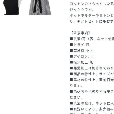
コットンのさらっとした
ぴったりです。
ポットホルダーやミトン
り、ギフトセットにもおす
【注意事項】
■洗濯:可（弱、ネット使
■ドライ:可
■乾燥機:不可
■アイロン:可
■撥水加工:無
■難燃加工は施されてお
■商品の特性上、サイズ
■素材の特性上、直射日
ります。
■色落ちや色移りする場
ださい。
■洗濯の際は、ネットに
■水洗いにより、多少縮み