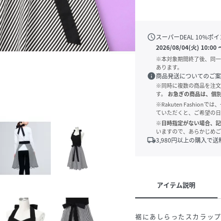
schedule
スーパーDEAL
10
%ポイ
2026/08/04(火) 10:00
※本対象期間終了後、同一
あります。
info
商品発送についてのご案
※同時に複数の商品を注文
す。
お急ぎの商品は、個
※Rakuten Fashi
ていただくと、ご希望の日
※日時指定がない場合、記
いますので、あらかじめご
local_shipping
3,980
円以上の購入で送
アイテム説明
裾にあしらったスカラッ