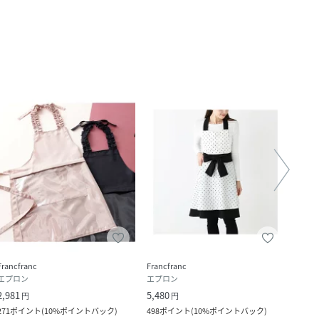
Francfranc
Francfranc
Franc
エプロン
エプロン
エプ
2,981
5,480
5,480
円
円
271
ポイント
(
10%ポイントバック
)
498
ポイント
(
10%ポイントバック
)
498
ポ