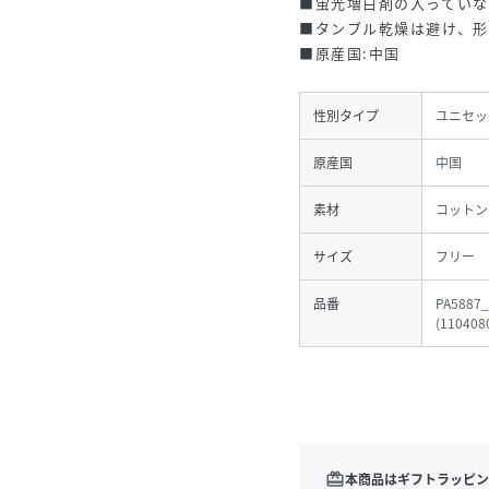
■蛍光増白剤の入ってい
■タンブル乾燥は避け、形
■原産国:中国
性別タイプ
ユニセッ
原産国
中国
素材
コットン
サイズ
フリー
品番
PA5887_
(
110408
redeem
本商品はギフトラッピン