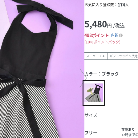
174
お気に入り登録数：
人
5,480
円 /税込
498
ポイント
内訳
10%ポイントバック
スーパーDEAL
ギフトラッピング対
カラー：
ブラック
サイズ
在庫あり
フリー
12時まで