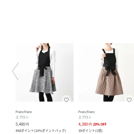
Francfranc
Francfranc
エプロン
エプロン
5,480
4,380
円
円
20
%
OFF
ク
)
498
ポイント
(
10%ポイントバック
)
39
ポイント
(
1倍
)