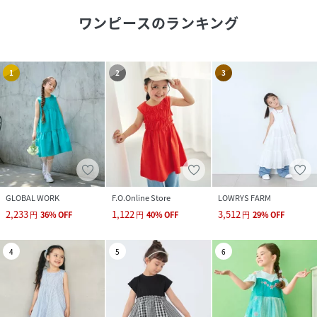
ワンピース
のランキング
1
2
3
GLOBAL WORK
F.O.Online Store
LOWRYS FARM
2,233
1,122
3,512
円
36
%
OFF
円
40
%
OFF
円
29
%
OFF
4
5
6