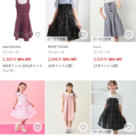
クーポン対象
クーポン対象
axes femme
ROPE' PICNIC
a.v.v
ワンピース
ワンピース
ワンピース
3,300
2,046
3,019
円
40
%
OFF
円
50
%
OFF
円
50
%
OFF
300
ポイント
(
10%ポイント
18
ポイント
(
1倍
)
27
ポイント
(
1倍
)
バック
)
クーポン対象