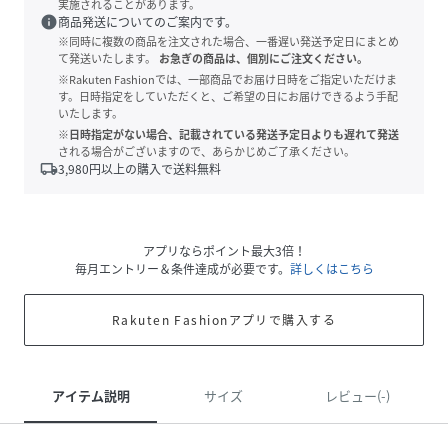
実施されることがあります。
info
商品発送についてのご案内です。
※同時に複数の商品を注文された場合、一番遅い発送予定日にまとめ
て発送いたします。
お急ぎの商品は、個別にご注文ください。
※Rakuten Fashionでは、一部商品でお届け日時をご指定いただけま
す。日時指定をしていただくと、ご希望の日にお届けできるよう手配
いたします。
※日時指定がない場合、記載されている発送予定日よりも遅れて発送
される場合がございますので、あらかじめご了承ください。
local_shipping
3,980
円以上の購入で送料無料
アプリならポイント最大3倍！
毎月エントリー＆条件達成が必要です。
詳しくはこちら
Rakuten Fashionアプリで購入する
アイテム説明
サイズ
レビュー(-)