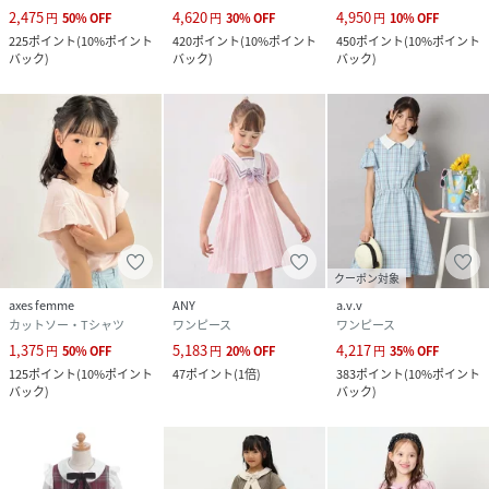
2,475
4,620
4,950
円
50
%
OFF
円
30
%
OFF
円
10
%
OFF
225
ポイント
(
10%ポイント
420
ポイント
(
10%ポイント
450
ポイント
(
10%ポイント
バック
)
バック
)
バック
)
クーポン対象
axes femme
ANY
a.v.v
カットソー・Tシャツ
ワンピース
ワンピース
1,375
5,183
4,217
円
50
%
OFF
円
20
%
OFF
円
35
%
OFF
125
ポイント
(
10%ポイント
47
ポイント
(
1倍
)
383
ポイント
(
10%ポイント
バック
)
バック
)