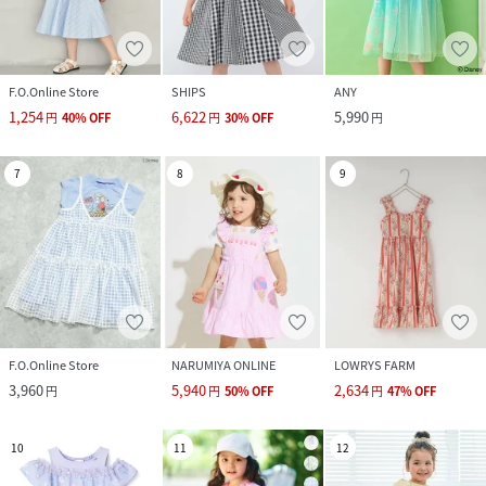
F.O.Online Store
SHIPS
ANY
1,254
6,622
5,990
円
40
%
OFF
円
30
%
OFF
円
7
8
9
F.O.Online Store
NARUMIYA ONLINE
LOWRYS FARM
3,960
5,940
2,634
円
円
50
%
OFF
円
47
%
OFF
10
11
12