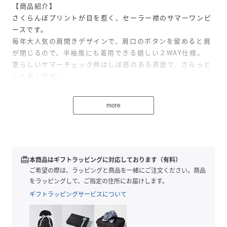
【商品紹介】
さくらんぼプリントが目を惹く、セーラー襟のサマーワンピ
ースです。
毎年大人気の肩開きデザインで、肩口のボタンを留めると肩
が閉じるので、半袖風にも着用できる嬉しい２WAY仕様。
夏らしいサマーチェック柄はしぼ感のある表面で、さらっと
した着心地が◎。
【デザイン】
more
夏らしいセーラー襟と、光沢がキレイなグログランリボンの
ライン使いがポイント。
後ろ襟には、タイと同じさくらんぼプリントをしており、後
ろ姿までキュートなデザイン。
redeem
本商品はギフトラッピングに対応しております（有料）
【コーディネート】
ご希望の際は、ラッピングと商品を一緒にご注文ください。商品
２WAYの肩開き、半袖2パターンの着用を楽しめるアイテム
をラッピングして、ご指定の住所にお届けします。
です。
ギフトラッピングサービスについて
1枚でスタイリングが決まる便利なワンピースなので、温度調
節にはパーカーなど、カジュアルにサッと羽織れるアイテム