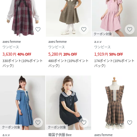
クーポン対象
axes femme
axes femme
a.v.v
ワンピース
ワンピース
ワンピース
3,630
5,280
1,919
円
40
%
OFF
円
20
%
OFF
円
50
%
OFF
330
ポイント
(
10%ポイント
480
ポイント
(
10%ポイント
174
ポイント
(
10%ポイント
バック
)
バック
)
バック
)
クーポン対象
クーポン対象
a.v.v
韓国子供服 Bee
axes femme