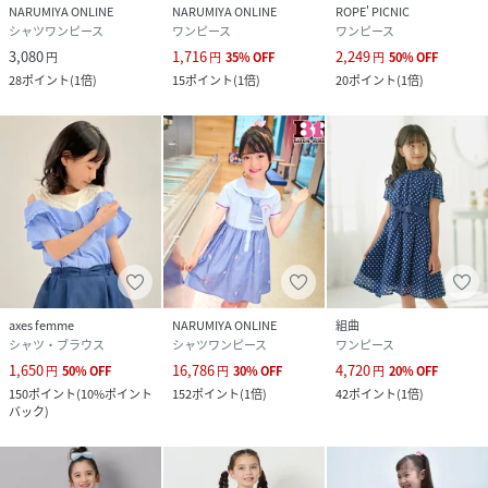
NARUMIYA ONLINE
NARUMIYA ONLINE
ROPE' PICNIC
シャツワンピース
ワンピース
ワンピース
3,080
1,716
2,249
円
円
35
%
OFF
円
50
%
OFF
28
ポイント
(
1倍
)
15
ポイント
(
1倍
)
20
ポイント
(
1倍
)
axes femme
NARUMIYA ONLINE
組曲
シャツ・ブラウス
シャツワンピース
ワンピース
1,650
16,786
4,720
円
50
%
OFF
円
30
%
OFF
円
20
%
OFF
150
ポイント
(
10%ポイント
152
ポイント
(
1倍
)
42
ポイント
(
1倍
)
バック
)