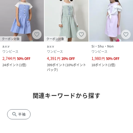
クーポン対象
クーポン対象
a.v.v
a.v.v
Si・Shu・Non
ワンピース
ワンピース
ワンピース
2,744
4,391
1,980
円
50
%
OFF
円
20
%
OFF
円
50
%
OFF
24
ポイント
(
1倍
)
399
ポイント
(
10%ポイント
18
ポイント
(
1倍
)
バック
)
関連キーワードから探す
search
半袖