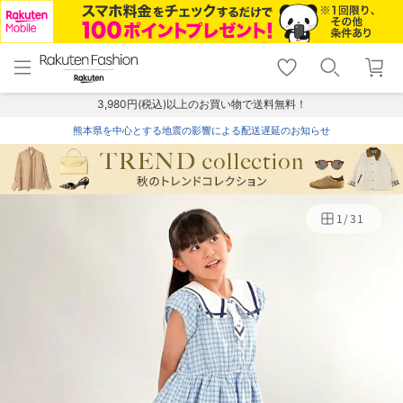
menu
home
search
favorite_border
shopping_cart
lock_outline
メニュー
トップ
検索
お気に入り
カート
ログイン
3,980円(税込)以上のお買い物で送料無料！
熊本県を中心とする地震の影響による配送遅延のお知らせ
1
/
31