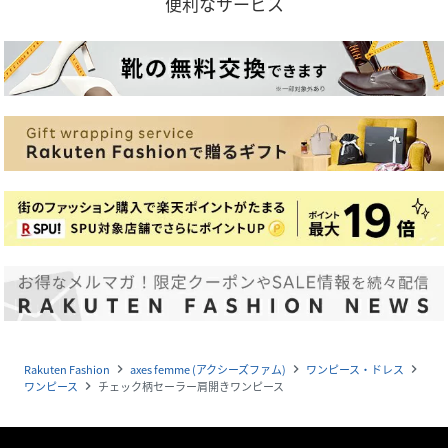
便利なサービス
Rakuten Fashion
axes femme (アクシーズファム)
ワンピース・ドレス
navigate_next
navigate_next
navigate_next
ワンピース
チェック柄セーラー肩開きワンピース
navigate_next