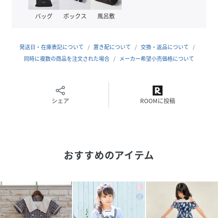
との相性も◎。
バッグ
ボックス
風呂敷
【素材】裏地あり透け感なし伸縮性なし
発送日・在庫表記について
置き配について
交換・返品について
同時に複数の商品を注文された場合
メーカー希望小売価格について
性別タイプ
キッズ
原産国
中国製
シェア
ROOMに投稿
素材
表地:ポリエステル97%、 :ポリウレタン3%、テ
ープ:ポリエステル100%、裏地:ポリエステル
100%
サイズ
120、130、140
おすすめのアイテム
品番
PA4807_TS351X30KO
(
TS351X30KO-008-24 PA4807
)