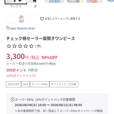
サックス
赤
favorite_border
お気に入りショップに登録する
axes femme kids
sell
チェック柄セーラー肩開きワンピース
star_border
star_border
star_border
star_border
star_border
(
-
件
)
3,300
円 /税込
50
%OFF
メーカー希望小売価格
6,600
円 /税込
300
ポイント
内訳
10%ポイントバック
SOLD OUT
SALE
スーパーDEAL
ギフトラッピング対象
schedule
スーパーDEAL
10
%ポイントバック対象期間
2026/08/04(火) 10:00
〜
2026/08/11(火) 09:59
※本対象期間終了後、同一商品にてスーパーDEALキャンペーンが継続