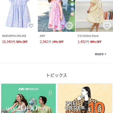
NARUMIYA ONLINE
ANY
F.O.Online Store
10,340
2,542
1,452
円
50
%
OFF
円
14
%
OFF
円
40
%
OFF
more
navigate_next
トピックス