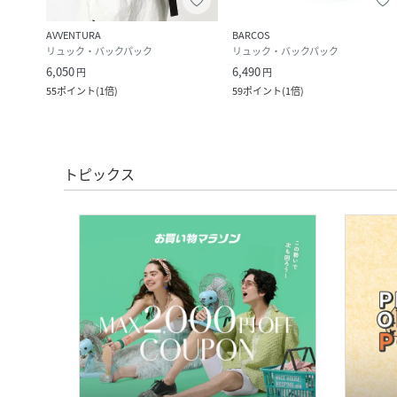
AVVENTURA
BARCOS
リュック・バックパック
リュック・バックパック
6,050
6,490
円
円
55
ポイント
(
1倍
)
59
ポイント
(
1倍
)
トピックス