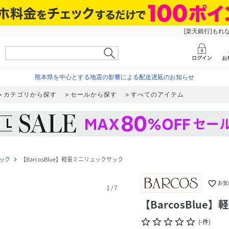
[楽天銀行]もれ
熊本県を中心とする地震の影響による配送遅延のお知らせ
カテゴリから探す
セールから探す
すべてのアイテム
ック
【BarcosBlue】軽量ミニリュックサック
navigate_next
favorite_border
お気
1
/
7
【BarcosBlu
star_border
star_border
star_border
star_border
star_border
(
-
件
)