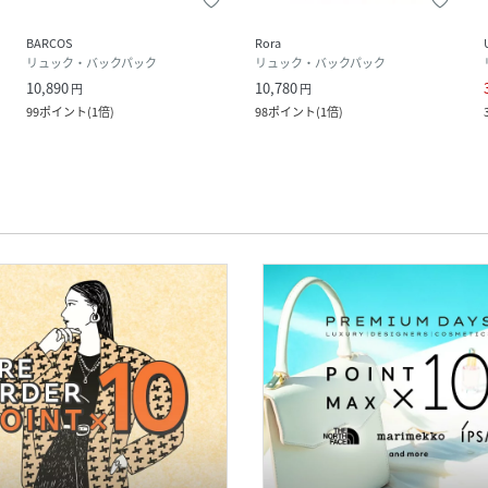
BARCOS
Rora
リュック・バックパック
リュック・バックパック
10,890
10,780
円
円
99
ポイント
(
1倍
)
98
ポイント
(
1倍
)