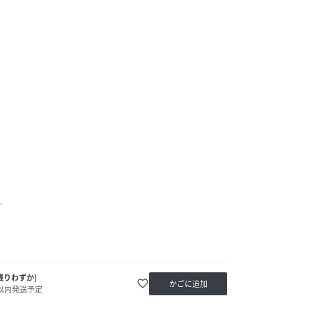
残りわずか)
favorite_border
かごに追加
日以内発送予定