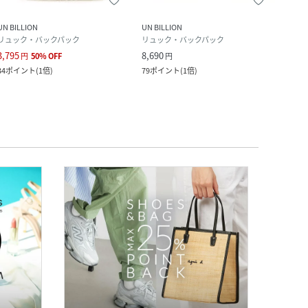
クー
UN BILLION
UN BILLION
impro
リュック・バックパック
リュック・バックパック
リュ
3,795
8,690
4,950
円
50
%
OFF
円
34
ポイント
(
1倍
)
79
ポイント
(
1倍
)
45
ポ