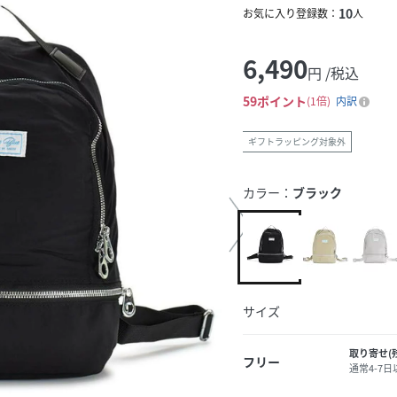
10
お気に入り登録数：
人
6,490
円 /税込
59
ポイント
1倍
内訳
ギフトラッピング対象外
カラー：
ブラック
サイズ
取り寄せ(
フリー
通常4-7