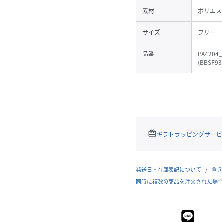
素材
ポリエス
サイズ
フリー
品番
PA4204
(
BBSF936
redeem
ギフトラッピングサービ
発送日・在庫表記について
置き
同時に複数の商品を注文された場