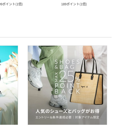
99
ポイント
(
1倍
)
189
ポイント
(
1倍
)
89
ポ