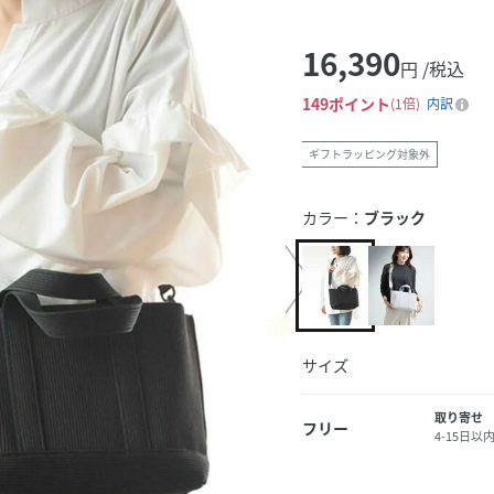
16,390
円 /税込
149
ポイント
1倍
内訳
ギフトラッピング対象外
カラー：
ブラック
サイズ
取り寄せ
フリー
4-15日以