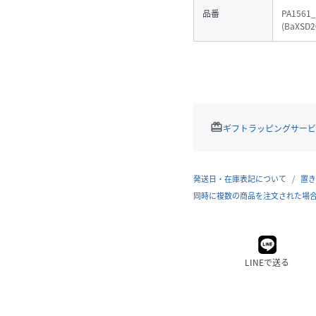
品番
PA1561
(
BaXSD2
redeem
ギフトラッピングサービ
発送日・在庫表記について
置き
同時に複数の商品を注文された場
LINEで送る