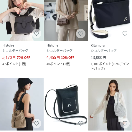
Histoire
Histoire
Kitamura
ショルダーバッグ
ショルダーバッグ
ショルダーバッグ
5,170
4,455
13,000
円
70
%
OFF
円
10
%
OFF
円
47
ポイント
(
1倍
)
40
ポイント
(
1倍
)
1,181
ポイント
(
10%ポイン
トバック
)