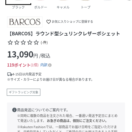
ブラック
ボルドー
キャメル
トープ
favorite_border
お気に入りショップに登録する
【BARCOS】ラウンド型シュリンクレザーポシェット
star_border
star_border
star_border
star_border
star_border
(
-
件
)
13,090
円 /税込
119
ポイント
1倍
内訳
local_shipping
4-15日以内発送予定
※サイズ・カラーによりお届け日が異なる場合があります。
ギフトラッピング対象
info
商品発送についてのご案内です。
※同時に複数の商品を注文された場合、一番遅い発送予定日にまとめ
て発送いたします。
お急ぎの商品は、個別にご注文ください。
※Rakuten Fashionでは、一部商品でお届け日時をご指定いただけま
す。日時指定をしていただくと、ご希望の日にお届けできるよう手配