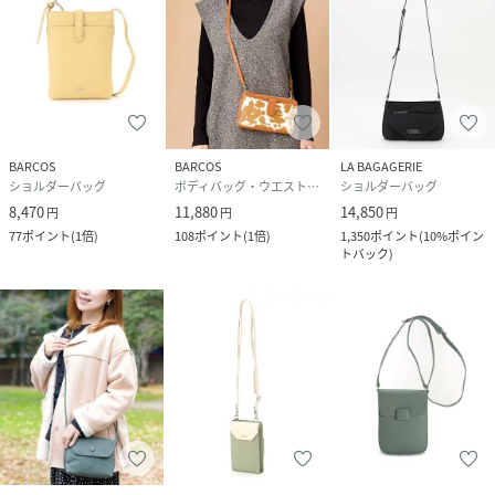
BARCOS
BARCOS
LA BAGAGERIE
ショルダーバッグ
ボディバッグ・ウエストポーチ
ショルダーバッグ
8,470
11,880
14,850
円
円
円
77
ポイント
(
1倍
)
108
ポイント
(
1倍
)
1,350
ポイント
(
10%ポイン
トバック
)