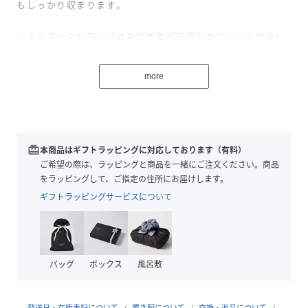
もしっかり収まります。
ショルダーストラップは長さ調整が可能なのでシーンや装い
に合わせて使用可能。
more
あらゆるスタイルに寄り添う、使い勝手の良いアイテムで
す。
【内部】オープンポケット×1
redeem
本商品はギフトラッピングに対応しております（有料）
【外部】-
ご希望の際は、ラッピングと商品を一緒にご注文ください。商品
【付属品】ショルダーベルト
をラッピングして、ご指定の住所にお届けします。
ギフトラッピングサービスについて
性別タイプ
ユニセックス
原産国
中国
バッグ
ボックス
風呂敷
素材
牛革
サイズ
フリー
発送日・在庫表記について
置き配について
交換・返品について