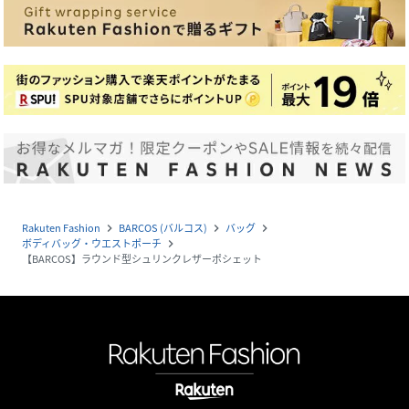
Rakuten Fashion
BARCOS (バルコス)
バッグ
navigate_next
navigate_next
navigate_next
ボディバッグ・ウエストポーチ
navigate_next
【BARCOS】ラウンド型シュリンクレザーポシェット