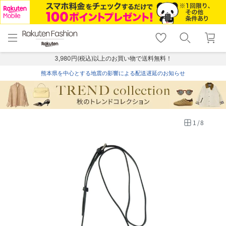
menu
home
search
favorite_border
shopping_cart
lock_outline
メニュー
トップ
検索
お気に入り
カート
ログイン
3,980円(税込)以上のお買い物で送料無料！
熊本県を中心とする地震の影響による配送遅延のお知らせ
1
/
8