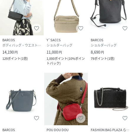
BARCOS
Y`SACCS
BARCOS
ボディバッグ・ウエストポーチ
ショルダーバッグ
ショルダーバッグ
14,190
11,000
8,690
円
円
円
129
ポイント
(
1倍
)
1,000
ポイント
(
10%ポイン
79
ポイント
(
1倍
)
トバック
)
BARCOS
POU DOU DOU
FASHION BAG PLAZA らみー