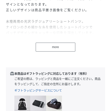
ザインとなっております。
正しいデザインは商品平置き画像をご覧ください。
水陸両用の光沢ラグジュアリーショートパンツ。
ナイロンのきめ細かな糸を使用したショートパンツで
パッチデザインがキャッチーな印象を演出しています。
右ももにはブランドアイコンの「折り鶴」を刺繍し、細部ま
でこだわりの詰まった1枚です。
more
今季トレンドのターコイズカラーも海にマッチし、爽やかな
スタイルを叶えます。
1PIU1UGUALE3RELAX
redeem
本商品はギフトラッピングに対応しております（有料）
ウノピゥウノウグァーレトレリラックス
ご希望の際は、ラッピングと商品を一緒にご注文ください。商品
"極上の普段着"としてファッショニスタに愛されてやまな
をラッピングして、ご指定の住所にお届けします。
い、1PIU1UGUALE3RELAX
ギフトラッピングサービスについて
"至高""究極"への挑戦を胸にデザイナー自らが厳選し、着る
者に高揚と感動を齎す"一着入魂"された作品で知られる