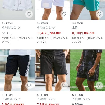
品番
PA1052_USB
(
USB-25082-N50-009 PA1052
)
SHIFFON
SHIFFON
SHIFFON
その他のパンツ
その他のパンツ
水着
6,930
10,472
8,910
円
円
30
%
OFF
円
10
%
OFF
630
ポイント
(
10%ポイント
952
ポイント
(
10%ポイント
810
ポイント
(
10%ポイント
バック
)
バック
)
バック
)
SHIFFON
SHIFFON
SHIFFON
その他のパンツ
その他のパンツ
その他のパンツ
5,995
7,788
9,900
円
50
%
OFF
円
40
%
OFF
円