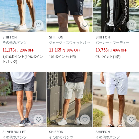
SHIFFON
SHIFFON
SHIFFON
その他のパンツ
ジャージ・スウェットパンツ
パーカー・フーディー
11,176
11,165
10,758
円
20
%
OFF
円
30
%
OFF
円
40
%
OFF
1,016
ポイント
(
10%ポイン
101
ポイント
(
1倍
)
97
ポイント
(
1倍
)
トバック
)
SILVER BULLET
SHIFFON
SHIFFON
その他のパンツ
その他のパンツ
その他のパンツ