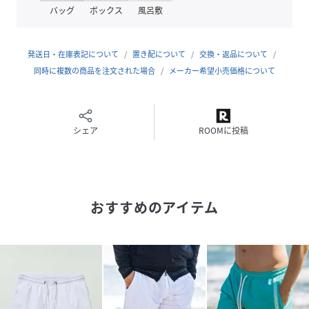
1PIU1UGUALE3のカジュアルウェアラインである。
バッグ
ボックス
風呂敷
服の価値を知る玄人からこそ絶対的な支持を受ける、リラッ
クスラインならではの"究極の着心地"を是非体感してほし
発送日・在庫表記について
置き配について
交換・返品について
い。
同時に複数の商品を注文された場合
メーカー希望小売価格について
ATTENTION
商品写真はできる限り現品を再現するように心がけています
が、ご利用のモニターにより差異が生じます。
シェア
ROOMに投稿
サイズや重さなどに多少の個体差が生じる場合がございま
す。
製品の仕様およびデザインは改善等のため、予告なく変更す
る場合がございます。
おすすめのアイテム
性別タイプ
メンズ
素材
ナイロン100%
サイズ
S、M、L、XL、XXL