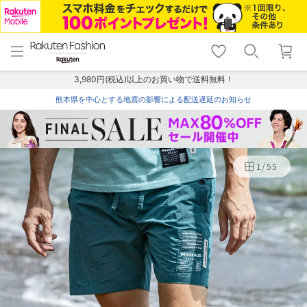
menu
home
search
favorite_border
shopping_cart
lock_outline
メニュー
トップ
検索
お気に入り
カート
ログイン
3,980円(税込)以上のお買い物で送料無料！
熊本県を中心とする地震の影響による配送遅延のお知らせ
1
/
55