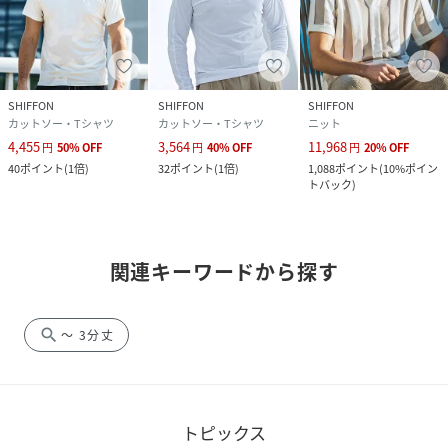
SHIFFON
SHIFFON
SHIFFON
カットソー・Tシャツ
カットソー・Tシャツ
ニット
4,455
3,564
11,968
円
50
%
OFF
円
40
%
OFF
円
20
%
OFF
40
ポイント
(
1倍
)
32
ポイント
(
1倍
)
1,088
ポイント
(
10%ポイン
トバック
)
関連キーワードから探す
search
～ 3分丈
トピックス