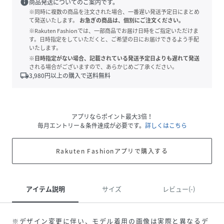
info
商品発送についてのご案内です。
※同時に複数の商品を注文された場合、一番遅い発送予定日にまとめ
て発送いたします。
お急ぎの商品は、個別にご注文ください。
※Rakuten Fashionでは、一部商品でお届け日時をご指定いただけま
す。日時指定をしていただくと、ご希望の日にお届けできるよう手配
いたします。
※日時指定がない場合、記載されている発送予定日よりも遅れて発送
される場合がございますので、あらかじめご了承ください。
local_shipping
3,980
円以上の購入で送料無料
アプリならポイント最大3倍！
毎月エントリー＆条件達成が必要です。
詳しくはこちら
Rakuten Fashionアプリで購入する
アイテム説明
サイズ
レビュー(-)
※デザイン変更に伴い、モデル着用の画像は実際と異なるデ