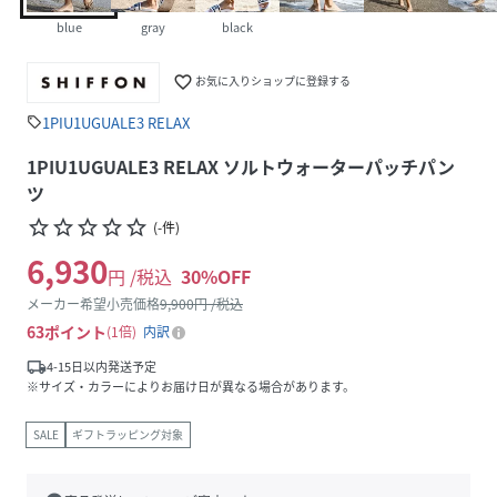
blue
gray
black
favorite_border
お気に入りショップに登録する
1PIU1UGUALE3 RELAX
sell
1PIU1UGUALE3 RELAX ソルトウォーターパッチパン
ツ
star_border
star_border
star_border
star_border
star_border
(
-
件
)
6,930
円 /税込
30
%OFF
メーカー希望小売価格
9,900
円 /税込
63
ポイント
1倍
内訳
local_shipping
4-15日以内発送予定
※サイズ・カラーによりお届け日が異なる場合があります。
SALE
ギフトラッピング対象