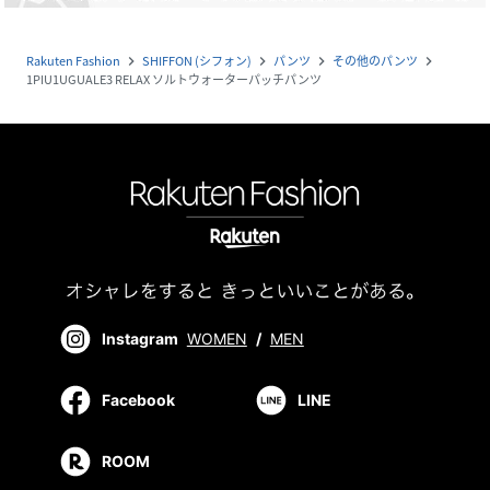
Rakuten Fashion
SHIFFON (シフォン)
パンツ
その他のパンツ
navigate_next
navigate_next
navigate_next
navigate_next
1PIU1UGUALE3 RELAX ソルトウォーターパッチパンツ
Instagram
WOMEN
/
MEN
Facebook
LINE
ROOM