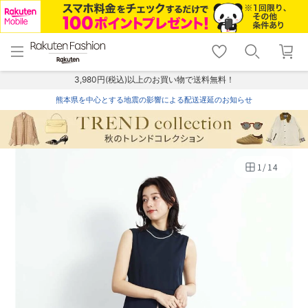
menu
home
search
favorite_border
shopping_cart
lock_outline
メニュー
トップ
検索
お気に入り
カート
ログイン
3,980円(税込)以上のお買い物で送料無料！
熊本県を中心とする地震の影響による配送遅延のお知らせ
1
/
14