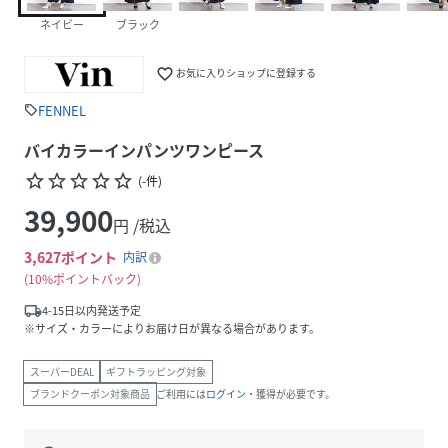
ネイビー
ブラック
favorite_border
お気に入りショップに登録する
FENNEL
sell
バイカラーインパンツワンピース
star_border
star_border
star_border
star_border
star_border
(
-
件
)
39,900
円 /税込
3,627
ポイント
内訳
10%ポイントバック
local_shipping
4-15日以内発送予定
※サイズ・カラーによりお届け日が異なる場合があります。
スーパーDEAL
ギフトラッピング対象
ブランドクーポン対象商品
ご利用には
ログイン
・獲得が必要です。