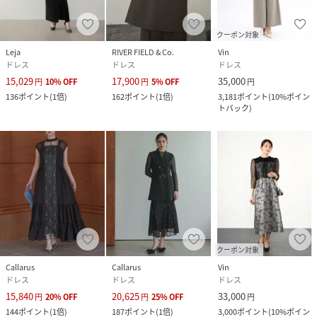
クーポン対象
Leja
RIVER FIELD & Co.
Vin
ドレス
ドレス
ドレス
15,029
17,900
35,000
円
10
%
OFF
円
5
%
OFF
円
136
ポイント
(
1倍
)
162
ポイント
(
1倍
)
3,181
ポイント
(
10%ポイン
トバック
)
クーポン対象
Callarus
Callarus
Vin
ドレス
ドレス
ドレス
15,840
20,625
33,000
円
20
%
OFF
円
25
%
OFF
円
144
ポイント
(
1倍
)
187
ポイント
(
1倍
)
3,000
ポイント
(
10%ポイン