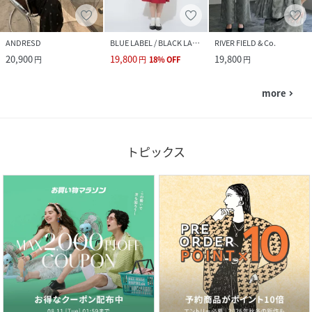
ANDRESD
BLUE LABEL / BLACK LABEL CRESTBRIDGE
RIVER FIELD & Co.
20,900
19,800
19,800
円
円
18
%
OFF
円
more
navigate_next
トピックス