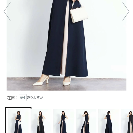
在庫：
9号
残りわずか