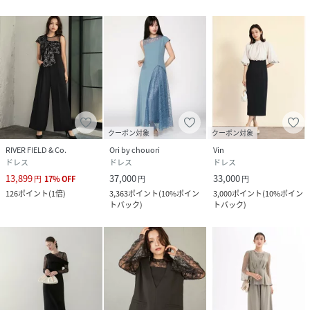
クーポン対象
クーポン対象
RIVER FIELD & Co.
Ori by chouori
Vin
ドレス
ドレス
ドレス
13,899
37,000
33,000
円
17
%
OFF
円
円
126
ポイント
(
1倍
)
3,363
ポイント
(
10%ポイン
3,000
ポイント
(
10%ポイン
トバック
)
トバック
)