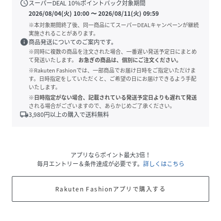
schedule
スーパーDEAL
10
%ポイントバック対象期間
2026/08/04(火) 10:00
〜
2026/08/11(火) 09:59
※本対象期間終了後、同一商品にてスーパーDEALキャンペーンが継続
実施されることがあります。
info
商品発送についてのご案内です。
※同時に複数の商品を注文された場合、一番遅い発送予定日にまとめ
て発送いたします。
お急ぎの商品は、個別にご注文ください。
※Rakuten Fashionでは、一部商品でお届け日時をご指定いただけま
す。日時指定をしていただくと、ご希望の日にお届けできるよう手配
いたします。
※日時指定がない場合、記載されている発送予定日よりも遅れて発送
される場合がございますので、あらかじめご了承ください。
local_shipping
3,980
円以上の購入で送料無料
アプリならポイント最大3倍！
毎月エントリー＆条件達成が必要です。
詳しくはこちら
Rakuten Fashionアプリで購入する