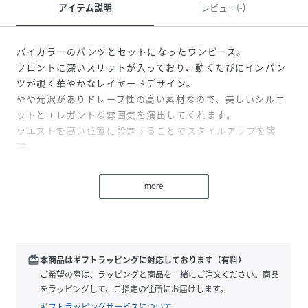
アイテム説明
レビュー(-)
バイカラーのパンツとセットになったワンピース。
フロントに深いスリットが入っており、動くたびにインパン
ツが覗く華やかなレイヤードデザイン。
やや光沢がありドレープ性の高い素材なので、美しいシルエ
ットとエレガントな雰囲気を演出してくれます。
ウエストを高い位置に設定することでスタイルアップを実
現。
ご自で宅でのお洗濯が可能なところも嬉しいポイント。
お食事やオケージョンシーンにおすすめの1着です。
more
モデル：167cm
※撮影画像は、光の当たり具合やお使いのモニター設定、お
redeem
本商品はギフトラッピングに対応しております（有料）
部屋の照明等により実際の商品と色味が異なる場合がござい
ご希望の際は、ラッピングと商品を一緒にご注文ください。商品
ます。一番実物に近いお色味は生地画像でございます。
をラッピングして、ご指定の住所にお届けします。
ギフトラッピングサービスについて