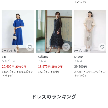
トバック
)
クーポン対象
クーポン対象
Vin
Callarus
LASUD
ワンピース
ドレス
ドレス
20,400
18,975
29,700
円
29
%
OFF
円
25
%
OFF
円
1,854
ポイント
(
10%ポイン
172
ポイント
(
1倍
)
2,700
ポイント
(
10%ポイン
トバック
)
トバック
)
ドレス
のランキング