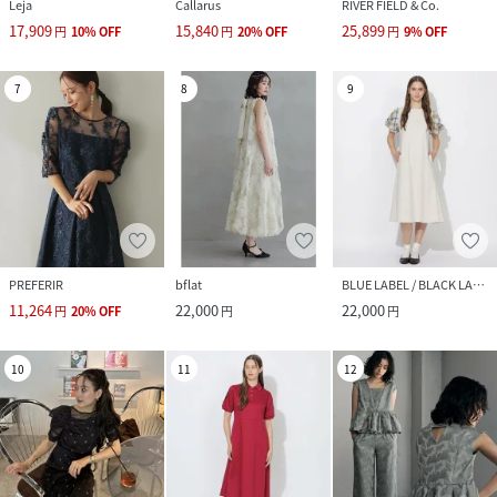
Leja
Callarus
RIVER FIELD & Co.
17,909
15,840
25,899
円
10
%
OFF
円
20
%
OFF
円
9
%
OFF
7
8
9
PREFERIR
bflat
BLUE LABEL / BLACK LABEL CRESTBRIDGE
11,264
22,000
22,000
円
20
%
OFF
円
円
10
11
12