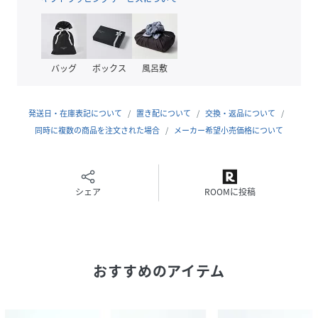
［ワンピース］9号（cm）
バッグ
ボックス
風呂敷
着丈:138
肩幅:36
身幅:41
発送日・在庫表記について
置き配について
交換・返品について
ウエスト:76
同時に複数の商品を注文された場合
メーカー希望小売価格について
［パンツ］9号（cm）
パンツ丈:96
ウエスト幅:5
シェア
ROOMに投稿
ウエスト:62～78
ヒップ:100
股上:44
股下:56.5
おすすめのアイテム
わたり幅:37
性別タイプ
レディース