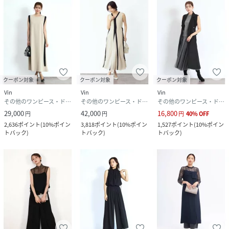
原産国
中国製
素材
素材 | 表地 ポリエステル:100%
別布 ポリエステル:100%
裏地 ポリエステル:100%
透け感 | なし
伸縮性 | 若干あり
クーポン対象
クーポン対象
クーポン対象
原産国 | 中国
Vin
Vin
Vin
家庭洗濯 | 手洗い可
その他のワンピース・ドレス
その他のワンピース・ドレス
その他のワンピース・ドレス
ポケット | パンツ あり
29,000
42,000
16,800
円
円
円
40
%
OFF
裏地 | あり
ウエスト | パンツ 総ゴム仕様
2,636
ポイント
(
10%ポイン
3,818
ポイント
(
10%ポイン
1,527
ポイント
(
10%ポイン
トバック
)
トバック
)
トバック
)
サイズ
9号
品番
NZ7099_154218027
(
154218027-88-09 NZ7099
)