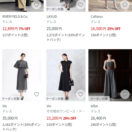
クーポン対象
RIVER FIELD & Co.
LASUD
Callarus
ドレス
ドレス
ドレス
12,899
25,000
16,500
円
7
%
OFF
円
円
25
%
OFF
117
ポイント
(
1倍
)
2,272
ポイント
(
10%ポイン
150
ポイント
(
1倍
)
トバック
)
クーポン対象
クーポン対象
クーポン対象
Vin
Vin
bflat
ドレス
その他のワンピース・ドレス
ドレス
35,000
23,200
26,400
円
円
29
%
OFF
円
3,181
ポイント
(
10%ポイン
210
ポイント
(
1倍
)
240
ポイント
(
1倍
)
トバック
)