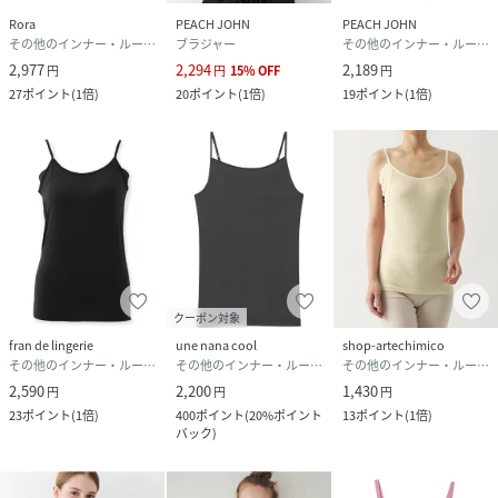
Rora
PEACH JOHN
PEACH JOHN
その他のインナー・ルームウェア
ブラジャー
その他のインナー・ルームウェア
2,977
2,294
2,189
円
円
15
%
OFF
円
27
ポイント
(
1倍
)
20
ポイント
(
1倍
)
19
ポイント
(
1倍
)
クーポン対象
fran de lingerie
une nana cool
shop-artechimico
その他のインナー・ルームウェア
その他のインナー・ルームウェア
その他のインナー・ルームウェア
2,590
2,200
1,430
円
円
円
23
ポイント
(
1倍
)
400
ポイント
(
20%ポイント
13
ポイント
(
1倍
)
バック
)