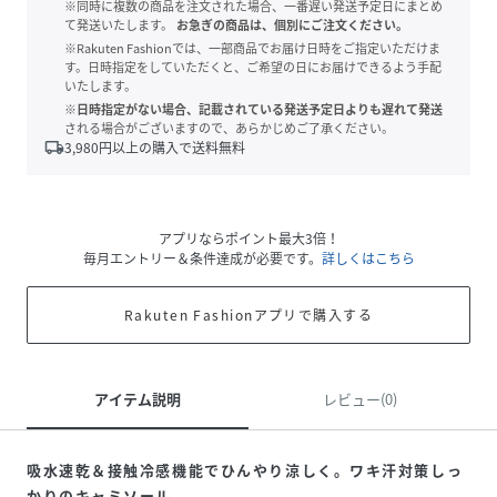
※同時に複数の商品を注文された場合、一番遅い発送予定日にまとめ
て発送いたします。
お急ぎの商品は、個別にご注文ください。
※Rakuten Fashionでは、一部商品でお届け日時をご指定いただけま
す。日時指定をしていただくと、ご希望の日にお届けできるよう手配
いたします。
※日時指定がない場合、記載されている発送予定日よりも遅れて発送
される場合がございますので、あらかじめご了承ください。
local_shipping
3,980
円以上の購入で送料無料
アプリならポイント最大3倍！
毎月エントリー＆条件達成が必要です。
詳しくはこちら
Rakuten Fashionアプリで購入する
アイテム説明
レビュー(0)
吸水速乾＆接触冷感機能でひんやり涼しく。ワキ汗対策しっ
かりのキャミソール。