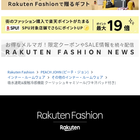
Rakuten Fashion
PEACH JOHN (ピーチ・ジョン)
navigate_next
navigate_next
インナー・ルームウェア
その他のインナー・ルームウェア
navigate_next
navigate_next
吸水速乾&接触冷感機能 クーリッシュキャミソール(ワキ汗パッド付き)