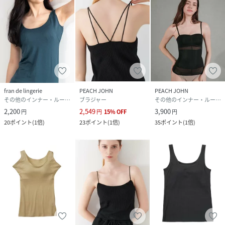
fran de lingerie
PEACH JOHN
PEACH JOHN
その他のインナー・ルームウェア
ブラジャー
その他のインナー・ルームウェア
2,200
2,549
3,900
円
円
15
%
OFF
円
20
ポイント
(
1倍
)
23
ポイント
(
1倍
)
35
ポイント
(
1倍
)