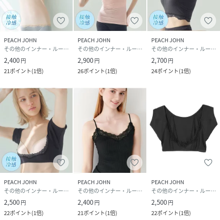
【デザイン】
・肩部分は着こなしを邪魔しないノースリーブ型
・バストを囲むネックラインに、細幅のストレッチレースを
PEACH JOHN
PEACH JOHN
PEACH JOHN
トリミング。ゴムを使わず、肌あたりがやさしい
その他のインナー・ルームウェア
その他のインナー・ルームウェア
その他のインナー・ルームウェア
・ほどよくフィットするシルエット、アンダーバストより少
2,400
2,900
2,700
円
円
円
し下の丈
21
ポイント
(
1倍
)
26
ポイント
(
1倍
)
24
ポイント
(
1倍
)
※お洗濯は、必ず「取り扱い表示」にしたがってください。
性別タイプ
レディース
素材
身生地：レーヨン、ポリエステル、ポリウレタ
ン レース部：ナイロン、ポリウレタン
サイズ
S、M、L、LL
PEACH JOHN
PEACH JOHN
PEACH JOHN
その他のインナー・ルームウェア
その他のインナー・ルームウェア
その他のインナー・ルームウェア
品番
NZ6009_1031271
2,500
2,400
2,500
円
円
円
(
1031271-01-02 NZ6009
)
22
ポイント
(
1倍
)
21
ポイント
(
1倍
)
22
ポイント
(
1倍
)