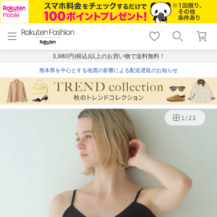
menu
home
search
favorite_border
shopping_cart
lock_outline
メニュー
トップ
検索
お気に入り
カート
ログイン
3,980円(税込)以上のお買い物で送料無料！
熊本県を中心とする地震の影響による配送遅延のお知らせ
1
/
23