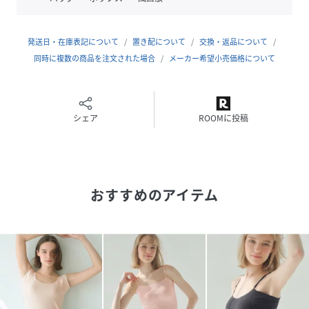
い。たて方向によく伸びるリブ生地。
・ワキ・背中の汗取りパッドに、抗菌防臭機能もある透湿防
水布を使用。湿気を通すのでムレにくく、雑菌によるイヤな
発送日・在庫表記について
置き配について
交換・返品について
ニオイの発生を抑える。
同時に複数の商品を注文された場合
メーカー希望小売価格について
【機能】
・ワキの下＆背中に、吸水速乾の共生地２枚で防水布を挟ん
だ、３層構造の汗取りパッド付き。汗をキャッチしつつ、表
シェア
ROOMに投稿
側への汗のしみ出しを防ぐ。
・胸元を覆わない分涼しいオープンバストタイプ。目的や好
みに応じ、お手持ちのブラの上または下に重ねて着用可能。
・ブラの下に重ねると、ワイヤーのアタリ軽減や胸元中心部
おすすめのアイテム
の汗取りにも。
・ワキ汗をしっかりキャッチできるよう、袖下を長く伸ばし
た形。
・後ろ側のネックラインはやや高めで、背中の汗を広範囲に
キャッチ。
・ブランドネームや品質表示を左裾内側にプリント。ラベル
の縫い付けがないため肌ざわりがスムーズ。