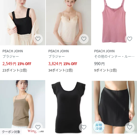
PEACH JOHN
PEACH JOHN
PEACH JOHN
ブラジャー
ブラジャー
その他のインナー・ルームウェア
2,549
3,824
990
円
15
%
OFF
円
15
%
OFF
円
23
ポイント
(
1倍
)
34
ポイント
(
1倍
)
9
ポイント
(
1倍
)
クーポン対象