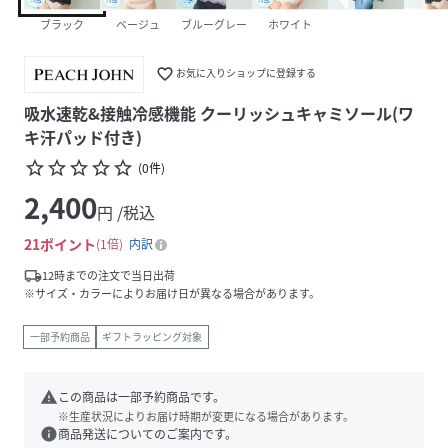
ブラック
ベージュ
ブルーグレー
ホワイト
favorite_border
お気に入りショップに登録する
吸水速乾&接触冷感機能 クーリッシュキャミソール(ワ
キ汗パッド付き)
star_border
star_border
star_border
star_border
star_border
(
0
件
)
2,400
円 /税込
21
ポイント
1倍
内訳
local_shipping
12時までの注文で当日出荷
※サイズ・カラーによりお届け日が異なる場合があります。
一部予約商品
ギフトラッピング対象
warning
この商品は一部予約商品です。
※生産状況によりお届け時期が変更になる場合があります。
info
商品発送についてのご案内です。