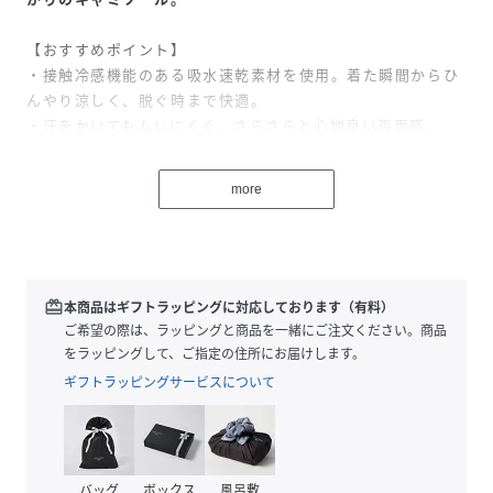
【おすすめポイント】
・接触冷感機能のある吸水速乾素材を使用。着た瞬間からひ
んやり涼しく、脱ぐ時まで快適。
・汗をかいてもムレにくく、さらさらと心地良い着用感。
・ワキに大きな汗取りパッド付きで、広範囲の汗をキャッ
チ。
more
【こんな人、こんな時に】
・上半身の汗を広範囲にカバーしたいときに
・暑い日、汗をかきやすい日を快適に過ごしたい
・汗ジミを気にせずおしゃれを楽しみたい
redeem
本商品はギフトラッピングに対応しております（有料）
・薄手や淡色の服の透け防止に
ご希望の際は、ラッピングと商品を一緒にご注文ください。商品
をラッピングして、ご指定の住所にお届けします。
【素材】
ギフトラッピングサービスについて
・身生地は吸水速乾・接触冷感素材で、触れた部分がひんや
り冷たく感じる。薄手で通気性もよく※、ムレにくく快適。
※従来品（スリークライナー）との比較
・表面に凹凸があるため、汗をかいても肌に張りつきにく
バッグ
ボックス
風呂敷