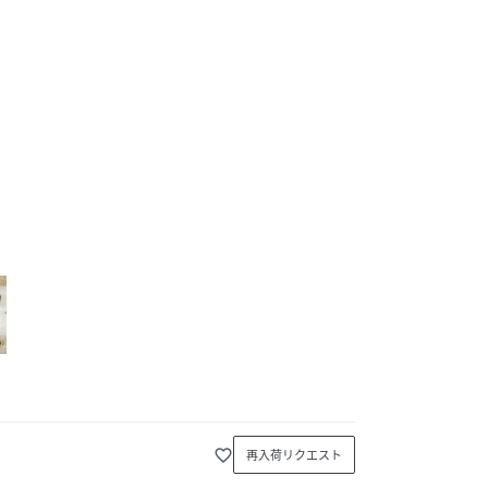
favorite_border
再入荷リクエスト