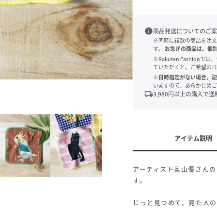
info
商品発送についてのご案
※同時に複数の商品を注文
す。
お急ぎの商品は、個
※Rakuten Fashi
ていただくと、ご希望の日
※日時指定がない場合、記
いますので、あらかじめご
local_shipping
3,980
円以上の購入で送
アイテム説明
アーティスト奥山優さんの
す。
じっと見つめて、見た人