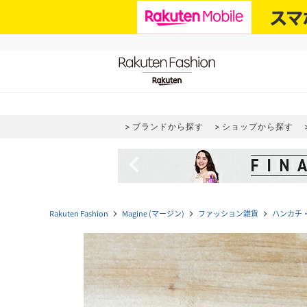
ブランドから探す
ショップから探す
navigate_before
Rakuten Fashion
Magine (マージン)
ファッション雑貨
ハンカチ
navigate_next
navigate_next
navigate_next