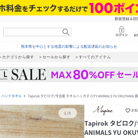
新規登録＆回答
熊本県を中心とする地震の影響による配送遅延のお知らせ
カテゴリから探す
セールから探す
すべてのアイテム
・ハンドタオル
Tapirok タピロク/今治産 タオルハンカチ CITY ANIMALS YU OKUYAMA
navigate_next
favorite_border
お気
1
/
5
Tapirok タピロ
ANIMALS YU OK