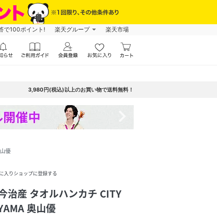
で100ポイント!
楽天グループ
楽天市場
3,980円(税込)以上のお買い物で送料無料！
navigate_next
 奥山優
に入りショップに登録する
ク/今治産 タオルハンカチ CITY
UYAMA 奥山優