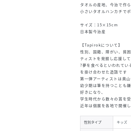
タオルの産地、今治で作
小さいタオルハンカチで
サイズ：15×15cm
日本製今治産
【Tapirokについて】
性別、国籍、障がい、貧
ティストを発掘し応援し
?夢を食べるといわれている
を掛け合わせた造語です
第一弾アーティストは奥山
幼少期は筆を持つことも
好きになり、
学生時代から数々の賞を
近年は個展を各地で開催し
性別タイプ
キッズ