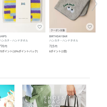
クーポン対象
SHIPS
BIRTHDAY BAR
Rora
ハンカチ・ハンドタオル
ハンカチ・ハンドタオル
ハン
770
715
1,408
円
円
70
ポイント
(
10%ポイントバック
)
6
ポイント
(
1倍
)
12
ポ