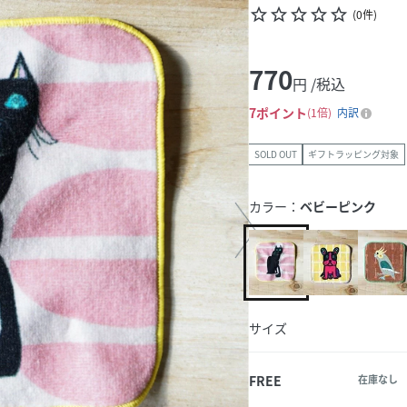
star_border
star_border
star_border
star_border
star_border
(
0
件
)
770
円 /税込
7
ポイント
1倍
内訳
SOLD OUT
ギフトラッピング対象
カラー：
ベビーピンク
サイズ
FREE
在庫なし