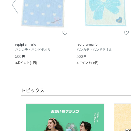
repipi armario
repipi armario
ハンカチ・ハンドタオル
ハンカチ・ハンドタオル
500
500
円
円
ク
)
4
ポイント
(
1倍
)
4
ポイント
(
1倍
)
トピックス