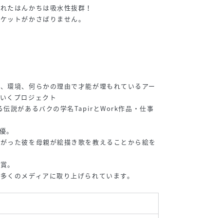
られたはんかちは吸水性抜群！
ポケットがかさばりません。
困、環境、何らかの理由で才能が埋もれているアー
ていくプロジェクト
伝説があるバクの学名TapirとWork作品・仕事
優。
嫌がった彼を母親が絵描き歌を教えることから絵を
受賞。
多くのメディアに取り上げられています。