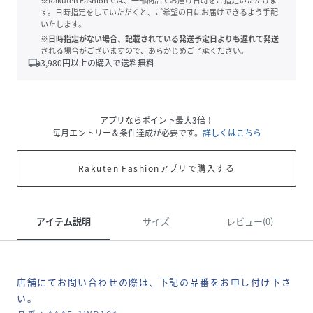
※Rakuten Fashionでは、一部商品でお届け日時をご指定いただけま
す。日時指定をしていただくと、ご希望の日にお届けできるよう手配
いたします。
※日時指定がない場合、記載されている発送予定日よりも遅れて発送
される場合がございますので、あらかじめご了承ください。
local_shipping
3,980
円以上の購入で送料無料
アプリならポイント最大3倍！
毎月エントリー＆条件達成が必要です。
詳しくはこちら
Rakuten Fashionアプリで購入する
アイテム説明
サイズ
レビュー(0)
店舗にてお問い合わせの際は、下記の品番をお申し付け下さ
い。