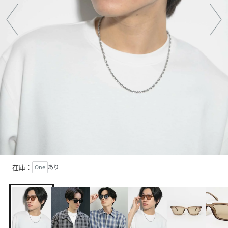
在庫：
One
あり