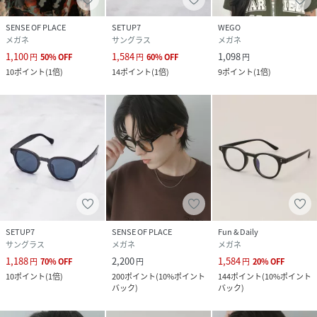
サイズ
One
SENSE OF PLACE
SETUP7
WEGO
品番
NZ4808_AAA5
メガネ
サングラス
メガネ
(
AAA5-1WB104-iGe-2U NZ4808
)
1,100
1,584
1,098
円
50
%
OFF
円
60
%
OFF
円
10
ポイント
(
1倍
)
14
ポイント
(
1倍
)
9
ポイント
(
1倍
)
SETUP7
SENSE OF PLACE
Fun & Daily
サングラス
メガネ
メガネ
1,188
2,200
1,584
円
70
%
OFF
円
円
20
%
OFF
10
ポイント
(
1倍
)
200
ポイント
(
10%ポイント
144
ポイント
(
10%ポイント
バック
)
バック
)