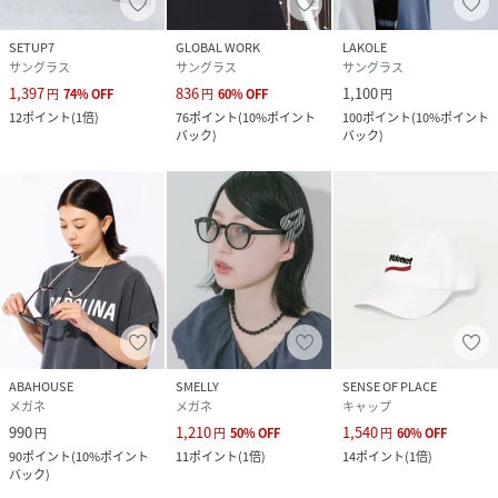
SETUP7
GLOBAL WORK
LAKOLE
サングラス
サングラス
サングラス
1,397
836
1,100
円
74
%
OFF
円
60
%
OFF
円
12
ポイント
(
1倍
)
76
ポイント
(
10%ポイント
100
ポイント
(
10%ポイント
バック
)
バック
)
ABAHOUSE
SMELLY
SENSE OF PLACE
メガネ
メガネ
キャップ
990
1,210
1,540
円
円
50
%
OFF
円
60
%
OFF
90
ポイント
(
10%ポイント
11
ポイント
(
1倍
)
14
ポイント
(
1倍
)
バック
)