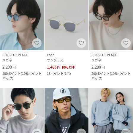
SENSE OF PLACE
coen
SENSE OF PLACE
メガネ
サングラス
メガネ
2,200
1,485
2,200
円
円
10
%
OFF
円
200
ポイント
(
10%ポイント
13
ポイント
(
1倍
)
200
ポイント
(
10%ポイント
バック
)
バック
)