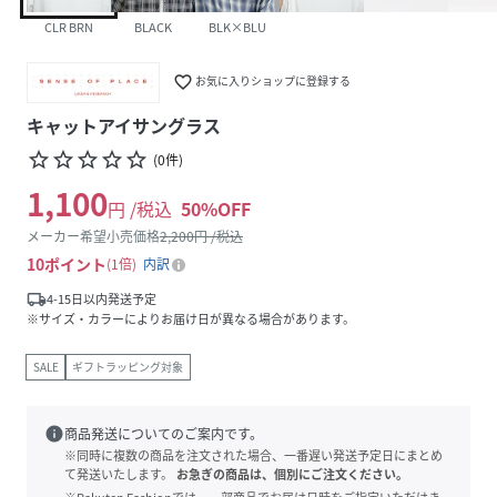
CLR BRN
BLACK
BLK×BLU
favorite_border
お気に入りショップに登録する
キャットアイサングラス
star_border
star_border
star_border
star_border
star_border
(
0
件
)
1,100
円 /税込
50
%OFF
メーカー希望小売価格
2,200
円 /税込
10
ポイント
1倍
内訳
local_shipping
4-15日以内発送予定
※サイズ・カラーによりお届け日が異なる場合があります。
SALE
ギフトラッピング対象
info
商品発送についてのご案内です。
※同時に複数の商品を注文された場合、一番遅い発送予定日にまとめ
て発送いたします。
お急ぎの商品は、個別にご注文ください。