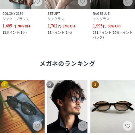
COLONY 2139
SETUP7
RAGEBLUE
シャツ・ブラウス
サングラス
サングラス
1,485
1,702
1,995
円
70
%
OFF
円
57
%
OFF
円
50
%
OFF
13
ポイント
(
1倍
)
15
ポイント
(
1倍
)
181
ポイント
(
10%ポイント
バック
)
メガネ
のランキング
1
2
3