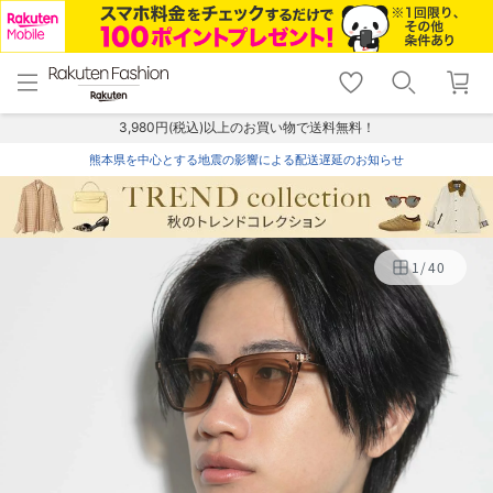
menu
home
search
favorite_border
shopping_cart
lock_outline
メニュー
トップ
検索
お気に入り
カート
ログイン
3,980円(税込)以上のお買い物で送料無料！
熊本県を中心とする地震の影響による配送遅延のお知らせ
1
/
40