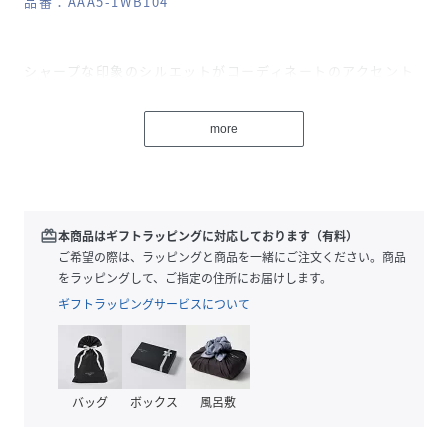
品番：AAA5-1WB104
シャープな印象のシルエットがコーディネートのアクセント
になるキャットアイ型のサングラス。
フレームの下部がスクエアラインになっており取りれやすい
more
仕上がり。
【2025 Spring/Summer】【25SS】
※この商品は、日中の光線のまぶしさや通常使用での有害な
redeem
本商品はギフトラッピングに対応しております（有料）
紫外線を防ぐことは出来ますが、その他の保護機能は持ち合
ご希望の際は、ラッピングと商品を一緒にご注文ください。商品
わせておりません。
をラッピングして、ご指定の住所にお届けします。
※汗、整髪料等はメッキのはがれ、変色の原因となる場合が
ギフトラッピングサービスについて
あります。又、そのまま御使用になると、アレルギー等の原
因となる事がありますので御注意下さい。
※その他お取り扱いに関しましては、商品に付属のアテンシ
ョンタグをご覧ください。
バッグ
ボックス
風呂敷
総重量 : 約27g