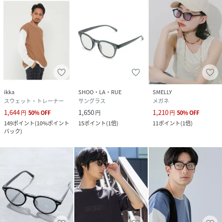
ikka
SHOO・LA・RUE
SMELLY
スウェット・トレーナー
サングラス
メガネ
1,644
1,650
1,210
円
50
%
OFF
円
円
50
%
OFF
149
ポイント
(
10%ポイント
15
ポイント
(
1倍
)
11
ポイント
(
1倍
)
バック
)