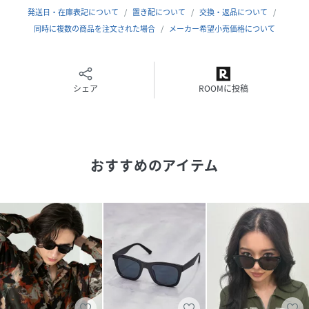
発送日・在庫表記について
置き配について
交換・返品について
※商品画像は、光の当たり具合やパソコンなどの閲覧環境に
同時に複数の商品を注文された場合
メーカー希望小売価格について
より、実際の色味と異なって見える場合がございます。予め
ご了承ください。
※商品の色味の目安は、商品単体の画像をご参照ください。
シェア
ROOMに投稿
▼お気に入り登録のおすすめ▼
お気に入り登録商品は、マイページにて現在の価格情報や在
庫状況の確認が可能です。
お買い物リストの管理に是非ご利用下さい。
おすすめのアイテム
性別タイプ
メンズ
原産国
中国
素材
わくの材質 ：
プラスチックテンプルの材質 ：
プラスチックレンズの材質 ：
プラスチック