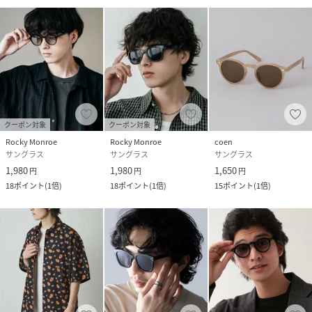
クーポン対象
クーポン対象
Rocky Monroe
Rocky Monroe
coen
サングラス
サングラス
サングラス
1,980
1,980
1,650
円
円
円
18
ポイント
(
1倍
)
18
ポイント
(
1倍
)
15
ポイント
(
1倍
)