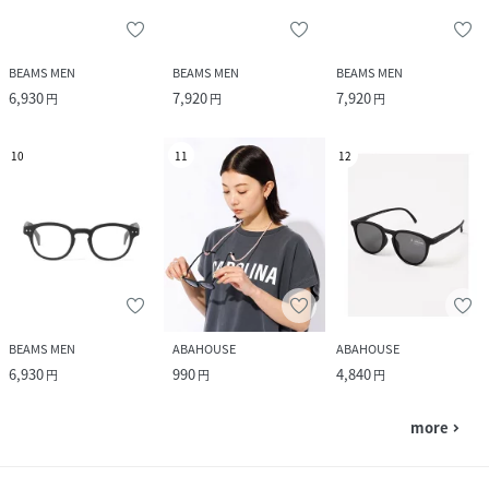
BEAMS MEN
BEAMS MEN
BEAMS MEN
6,930
7,920
7,920
円
円
円
10
11
12
BEAMS MEN
ABAHOUSE
ABAHOUSE
6,930
990
4,840
円
円
円
more
navigate_next