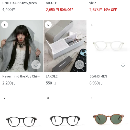
UNITED ARROWS green label relaxing
NICOLE
yield
4,400
2,695
2,673
円
円
50
%
OFF
円
10
%
OFF
4
5
6
Never mind the XU / Chikashitsu+
LAKOLE
BEAMS MEN
2,200
550
6,930
円
円
円
7
8
9