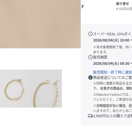
取り寄せ
Ｆ
4-15日以
schedule
スーパーDEAL
10
%ポイ
2026/08/04(火) 10:00
※本対象期間終了後、同一
あります。
schedule
販売期間
2026/08/04(火) 00:30
販売開始・終了時に通知
info
商品発送についてのご案
※同時に複数の商品を注文
す。
お急ぎの商品は、個
※Rakuten Fashi
ていただくと、ご希望の日
※日時指定がない場合、記
いますので、あらかじめご
local_shipping
3,980
円以上の購入で送