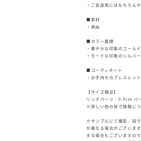
・ご自身用にはもちろん
■素材
・真鍮
■カラー展開
・華やかな印象のゴール
・モードな印象のシルバ
■コーディネート
・お手持ちのブレスレッ
【サイズ補足】
リングパーツ：0.9cm バー
※詳しい他の採寸情報に
※サンプルにて撮影、採
が異なる場合がございま
する場合もございますの