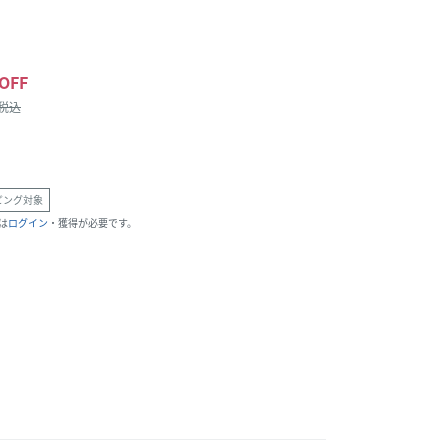
OFF
/税込
ピング対象
は
ログイン
・獲得が必要です。