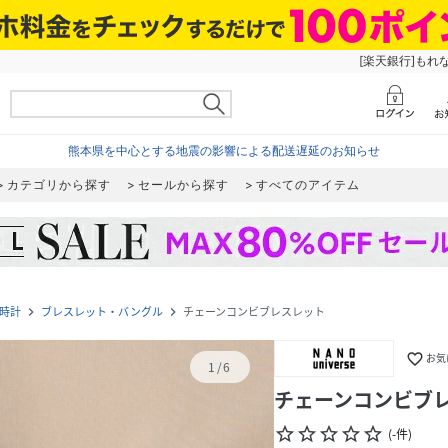
[楽天銀行]もれ
熊本県を中心とする地震の影響による配送遅延のお知らせ
カテゴリから探す
セールから探す
すべてのアイテム
時計
ブレスレット・バングル
チェーンコンビブレスレット
navigate_next
navigate_next
favorite_border
お気
1
/
6
チェーンコンビブ
star_border
star_border
star_border
star_border
star_border
(
-
件
)