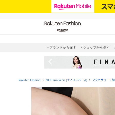
ブランドから探す
ショップから探す
navigate_before
Rakuten Fashion
NANO universe (ナノユニバース)
アクセサリー・腕
navigate_next
navigate_next