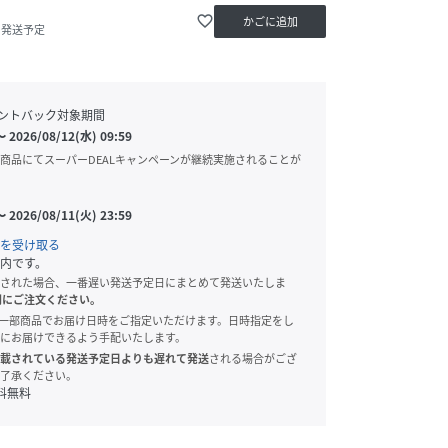
favorite_border
かごに追加
内発送予定
ントバック対象期間
〜
2026/08/12(水) 09:59
商品にてスーパーDEALキャンペーンが継続実施されることが
〜
2026/08/11(火) 23:59
を受け取る
内です。
された場合、一番遅い発送予定日にまとめて発送いたしま
別にご注文ください。
onでは、一部商品でお届け日時をご指定いただけます。日時指定をし
にお届けできるよう手配いたします。
載されている発送予定日よりも遅れて発送
される場合がござ
了承ください。
料無料