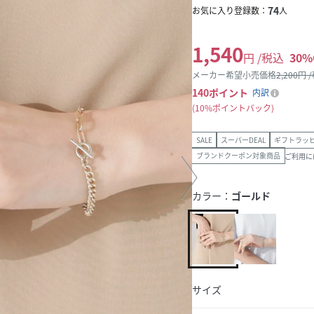
74
お気に入り登録数：
人
1,540
円 /税込
30
%
メーカー希望小売価格
2,200
円 
140
ポイント
内訳
10%ポイントバック
SALE
スーパーDEAL
ギフトラッ
ブランドクーポン対象商品
ご利用に
カラー：
ゴールド
サイズ