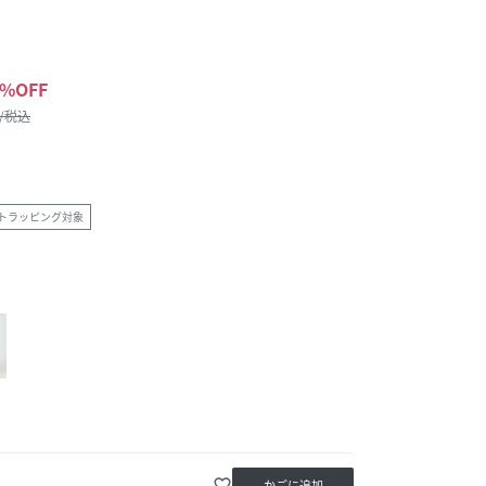
%OFF
 /税込
トラッピング対象
favorite_border
かごに追加