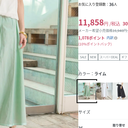
36
お気に入り登録数：
人
11,858
円 /税込
30
メーカー希望小売価格
16,940
円
1,078
ポイント
内訳
10%ポイントバック
SALE
NEW
スーパーDEAL
ギフ
カラー：
ライム
サイズ
取り寄せ