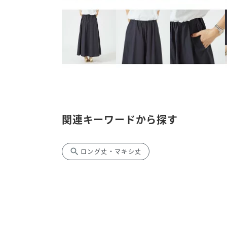
関連キーワードから探す
search
ロング丈・マキシ丈