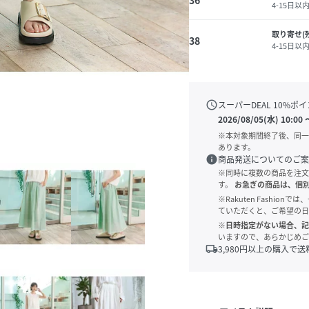
36
4-15日以
取り寄せ(
38
4-15日以
schedule
スーパーDEAL
10
%ポイ
2026/08/05(水) 10:00
※本対象期間終了後、同一
あります。
info
商品発送についてのご案
※同時に複数の商品を注文
す。
お急ぎの商品は、個
※Rakuten Fashi
ていただくと、ご希望の日
※日時指定がない場合、記
いますので、あらかじめご
local_shipping
3,980
円以上の購入で送