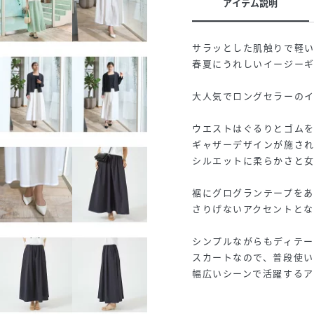
アイテム説明
サラッとした肌触りで軽
春夏にうれしいイージー
大人気でロングセラーの
ウエストはぐるりとゴム
ギャザーデザインが施さ
シルエットに柔らかさと
裾にグログランテープをあ
さりげないアクセントとな
シンプルながらもディテ
スカートなので、普段使
幅広いシーンで活躍するア