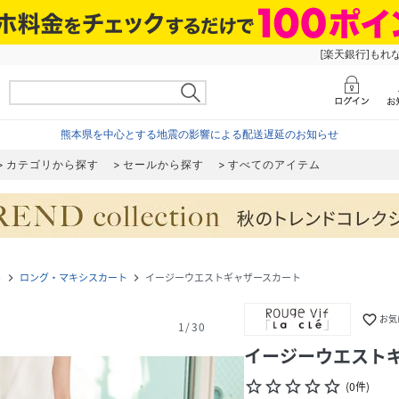
[楽天銀行]もれ
熊本県を中心とする地震の影響による配送遅延のお知らせ
カテゴリから探す
セールから探す
すべてのアイテム
ト
ロング・マキシスカート
イージーウエストギャザースカート
navigate_next
navigate_next
favorite_border
お気
1
/
30
イージーウエスト
star_border
star_border
star_border
star_border
star_border
(
0
件
)