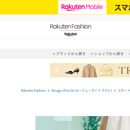
ブランドから探す
ショップから探す
navigate_before
Rakuten Fashion
Rouge vif la cle (ルージュ・ヴィフ ラクレ)
スカー
navigate_next
navigate_next