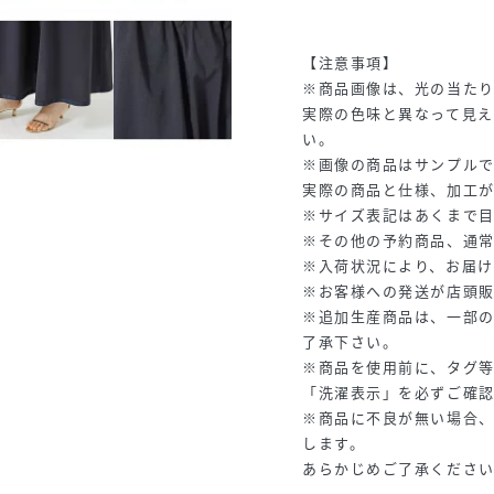
【注意事項】
※商品画像は、光の当た
実際の色味と異なって見え
い。
※画像の商品はサンプルで
実際の商品と仕様、加工
※サイズ表記はあくまで
※その他の予約商品、通
※入荷状況により、お届け
※お客様への発送が店頭
※追加生産商品は、一部
了承下さい。
※商品を使用前に、タグ
「洗濯表示」を必ずご確
※商品に不良が無い場合
します。
あらかじめご了承くださ