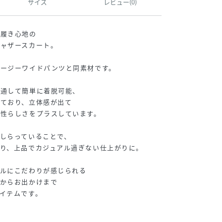
サイズ
レビュー(0)
い履き心地の
ギャザースカート。
イージーワイドパンツと同素材です。
を通して簡単に着脱可能、
れており、立体感が出て
女性らしさをプラスしています。
しらっていることで、
り、上品でカジュアル過ぎない仕上がりに。
ールにこだわりが感じられる
いからお出かけまで
イテムです。