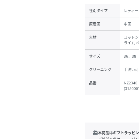
性別タイプ
レディー
原産国
中国
素材
コットン5
ライム 
サイズ
36、38
クリーニング
手洗い可
品番
NZ2340
(
315000
redeem
本商品はギフトラッピン