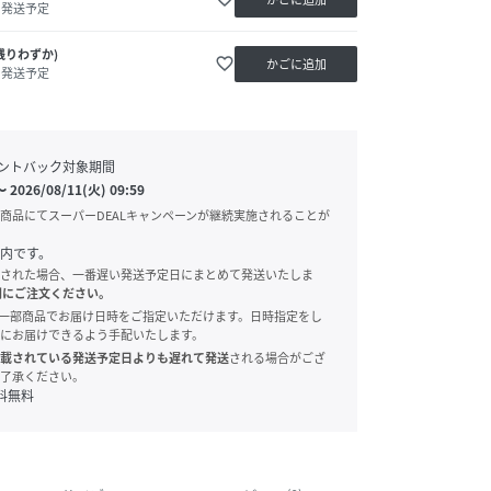
内発送予定
残りわずか)
favorite_border
かごに追加
内発送予定
ントバック対象期間
〜
2026/08/11(火) 09:59
商品にてスーパーDEALキャンペーンが継続実施されることが
内です。
された場合、一番遅い発送予定日にまとめて発送いたしま
別にご注文ください。
onでは、一部商品でお届け日時をご指定いただけます。日時指定をし
にお届けできるよう手配いたします。
載されている発送予定日よりも遅れて発送
される場合がござ
了承ください。
料無料