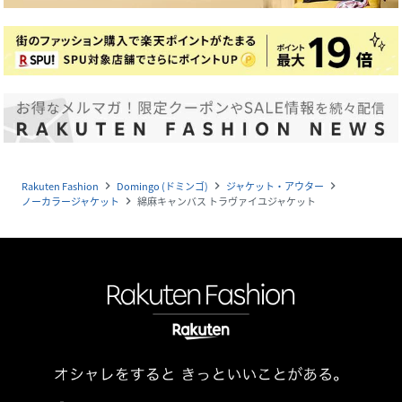
Rakuten Fashion
Domingo (ドミンゴ)
ジャケット・アウター
navigate_next
navigate_next
navigate_next
ノーカラージャケット
綿麻キャンバス トラヴァイユジャケット
navigate_next