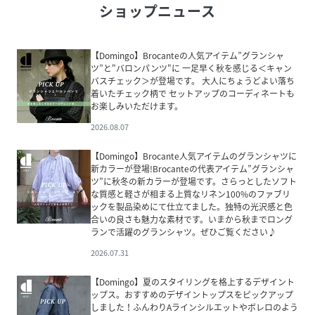
ショップニュース
【Domingo】Brocanteの人気アイテム”グランシャ
ツ”と"バロンパンツ"に 一足早く秋を感じる＜キャン
バスチェック＞が登場です。 大人にちょうどよい落ち
着いたチェック柄で セットアップのコーディネートも
お楽しみいただけます。
2026.08.07
【Domingo】Brocante人気アイテムのグランシャツに
新カラーが登場!Brocanteの代表アイテム”グランシャ
ツ”に秋冬の新カラーが登場です。さらっとしたソフト
な質感と軽さが相まる上質なリネン100%のファブリ
ックを製品染めにて仕立てました。独特の光沢感と色
合いの良さも魅力な素材です。いまから秋までロング
ランで活躍のグランシャツ。ぜひご覧ください♪
2026.07.31
【Domingo】夏のスタイリングを格上するデザイント
ップス。おすすめのデザイントップスをピックアップ
しました！ふんわりAラインシルエットやボレロのよう