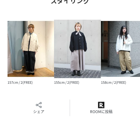
スタイリング
ポケット：あり
洗濯：可能（乾燥は不可）
……………………
コットン75%,麻25%
サイズ表記は2(FREE)となります
◇着用レビュー
H155/着用サイズ2(FREE)
低身長でもバランスよく着られるシルエットと丈。春夏ジャ
ケットらしくやや薄手なので袖を折り返した着こなしも爽や
かです。
157cm / 2(FREE)
155cm / 2(FREE)
158cm / 2(FREE)
軽く凹凸感のある素材なので、持ち歩きにもピッタリです。
H163/着用サイズ2(FREE)
ポケットも3つあるので小物の収納にも嬉しいポイント◎
シェア
ROOMに投稿
ボタンを閉めても開けても、違った雰囲気でどちらも可愛く
着用できます。
■【Domingo/ドミンゴ】が展開する楽天公式オンラインシ