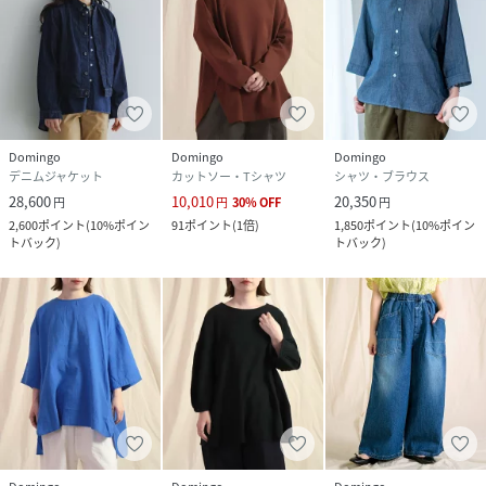
Domingo
Domingo
Domingo
デニムジャケット
カットソー・Tシャツ
シャツ・ブラウス
28,600
10,010
20,350
円
円
30
%
OFF
円
2,600
ポイント
(
10%ポイン
91
ポイント
(
1倍
)
1,850
ポイント
(
10%ポイン
トバック
)
トバック
)