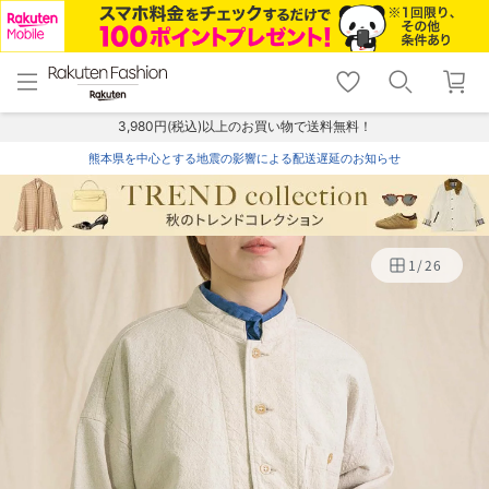
menu
home
search
favorite_border
shopping_cart
lock_outline
メニュー
トップ
検索
お気に入り
カート
ログイン
3,980円(税込)以上のお買い物で送料無料！
熊本県を中心とする地震の影響による配送遅延のお知らせ
1
/
26