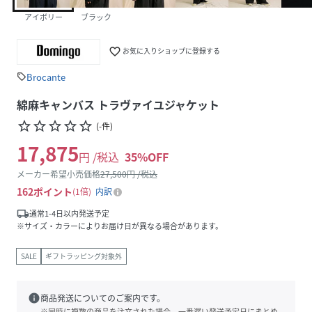
アイボリー
ブラック
favorite_border
お気に入りショップに登録する
Brocante
sell
綿麻キャンバス トラヴァイユジャケット
star_border
star_border
star_border
star_border
star_border
(
-
件
)
17,875
円 /税込
35
%OFF
メーカー希望小売価格
27,500
円 /税込
162
ポイント
1倍
内訳
local_shipping
通常1-4日以内発送予定
※サイズ・カラーによりお届け日が異なる場合があります。
SALE
ギフトラッピング対象外
info
商品発送についてのご案内です。
※同時に複数の商品を注文された場合、一番遅い発送予定日にまとめ