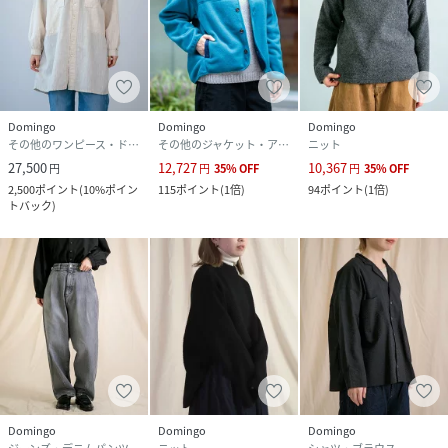
Domingo
Domingo
Domingo
その他のワンピース・ドレス
その他のジャケット・アウター
ニット
27,500
12,727
10,367
円
円
35
%
OFF
円
35
%
OFF
2,500
ポイント
(
10%ポイン
115
ポイント
(
1倍
)
94
ポイント
(
1倍
)
トバック
)
Domingo
Domingo
Domingo