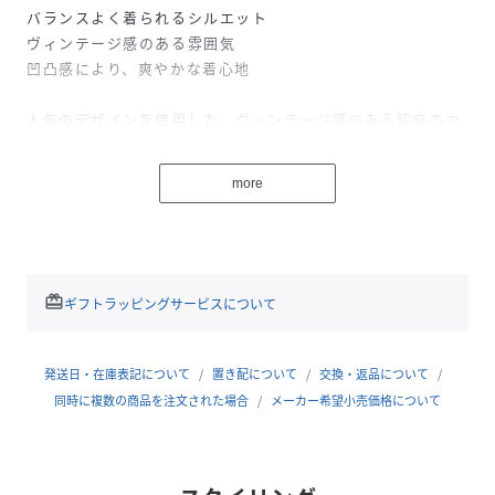
バランスよく着られるシルエット
ヴィンテージ感のある雰囲気
凹凸感により、爽やかな着心地
人気のデザインを使用した、ヴィンテージ感のある綿麻のカ
バーオール。
短めの着丈でボクシー型の少し横長のゆったりとしたシルエ
more
ットにすることにより、女性らしいボリュームのあるワンピ
ースやボトムにも合わせやすいようにしています。
アンティークな雰囲気の立ち襟とボタンをたくさん配したデ
ザインがBrocanteらしい雰囲気に仕上がっています。
素材は洗い込んだ様なシボ感が特徴的な綿麻のキャンバス生
redeem
ギフトラッピングサービスについて
地。デコボコ感により肌にあたる面が少ないため着心地も涼
やかに着ていただくことができます。
……………………
発送日・在庫表記について
置き配について
交換・返品について
透け感：なし
同時に複数の商品を注文された場合
メーカー希望小売価格について
裏地：なし
厚さ：やや厚い
伸縮性：なし