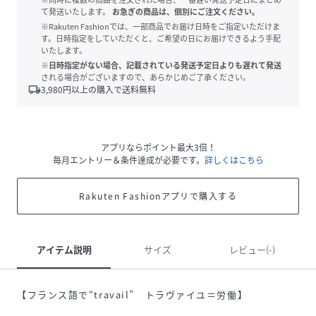
て発送いたします。
お急ぎの商品は、個別にご注文ください。
※Rakuten Fashionでは、一部商品でお届け日時をご指定いただけま
す。日時指定をしていただくと、ご希望の日にお届けできるよう手配
いたします。
※日時指定がない場合、記載されている発送予定日よりも遅れて発送
される場合がございますので、あらかじめご了承ください。
local_shipping
3,980
円以上の購入で送料無料
アプリならポイント最大3倍！
毎月エントリー＆条件達成が必要です。
詳しくはこちら
Rakuten Fashionアプリで購入する
アイテム説明
サイズ
レビュー(-)
【フランス語で“travail” トラヴァイユ＝労働】