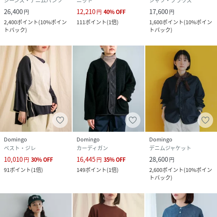
ジーンズ・デニムパンツ
ニット
シャツ・ブラウス
26,400
12,210
17,600
円
円
40
%
OFF
円
2,400
ポイント
(
10%ポイン
111
ポイント
(
1倍
)
1,600
ポイント
(
10%ポイン
トバック
)
トバック
)
Domingo
Domingo
Domingo
ベスト・ジレ
カーディガン
デニムジャケット
10,010
16,445
28,600
円
30
%
OFF
円
35
%
OFF
円
91
ポイント
(
1倍
)
149
ポイント
(
1倍
)
2,600
ポイント
(
10%ポイン
トバック
)