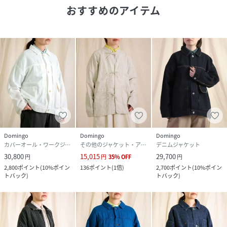
おすすめのアイテム
ョップです
■ブランド:Brocante/ブロカント
■ブランド品番: 38-0273X/38-273X
着用サイズ：2(FREE)身長155cm
性別タイプ
レディース
原産国
日本
素材
コットン75%麻25%
Domingo
Domingo
Domingo
カバーオール・ワークジャケット
その他のジャケット・アウター
デニムジャケット
サイズ
2(FREE)
30,800
15,015
29,700
円
円
35
%
OFF
円
2,800
ポイント
(
10%ポイン
136
ポイント
(
1倍
)
2,700
ポイント
(
10%ポイン
品番
NZ0549_38
トバック
)
トバック
)
(
38-0273X-198-2 NZ0549
)