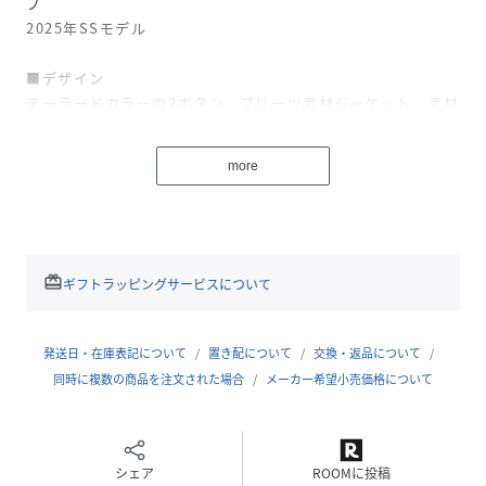
プ
2025年SSモデル
■デザイン
テーラードカラーの2ボタン、プリーツ素材ジャケット。素材
を活かしたミニマルなデザイン。
・ポケット：腰パッチポケット ・裏地：裏なし ・ベン
more
ト：なし
■素材
ニッターで編み上げたタック組織で表現したプリーツ素材。
経編でジャージーと布帛の間のような素材の為、ストレッチ
redeem
ギフトラッピングサービスについて
性と、しなやかな仕立て映えが特徴。
ポリエステルのウォッシャブル対応な胸増毛芯を採用しイー
ジーケア性、コンフォートな着心地、そしてより美しい見た
発送日・在庫表記について
置き配について
交換・返品について
目を目指したアイテム。＜Retention System＞という胸増
同時に複数の商品を注文された場合
メーカー希望小売価格について
し毛芯を入れる仕様を搭載し、ジャージーのようにしなやか
な素材をより仕立て映えする仕様を搭載。
シェア
ROOMに投稿