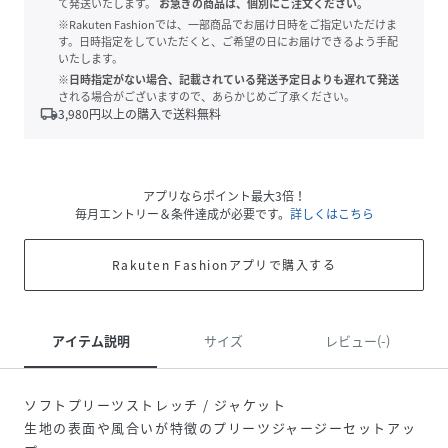
て発送いたします。
お急ぎの商品は、個別にご注文ください。
※Rakuten Fashionでは、一部商品でお届け日時をご指定いただけま
す。日時指定をしていただくと、ご希望の日にお届けできるよう手配
いたします。
※日時指定がない場合、記載されている発送予定日よりも遅れて発送
される場合がございますので、あらかじめご了承ください。
local_shipping
3,980
円以上の購入で送料無料
アプリならポイント最大3倍！
毎月エントリー＆条件達成が必要です。
詳しくはこちら
Rakuten Fashionアプリで購入する
アイテム説明
サイズ
レビュー(-)
ソフトプリーツストレッチ / ジャケット
生地の表面や風合いが特徴のプリーツジャージーセットアッ