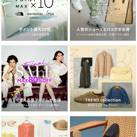
160℃まで 弱いドライクリーニング（石油系）
可 弱いウェットクリーニング可
品番
NZ0534_JKJHGM0302
(
JKJHGM0302-4-J NZ0534
)