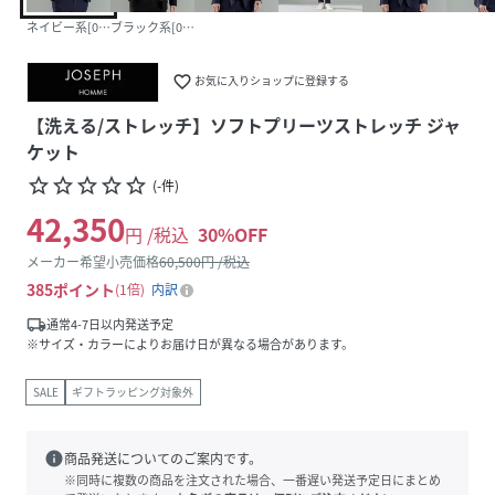
ネイビー系[075]
ブラック系[005]
favorite_border
お気に入りショップに登録する
【洗える/ストレッチ】ソフトプリーツストレッチ ジャ
ケット
star_border
star_border
star_border
star_border
star_border
(
-
件
)
42,350
円 /税込
30
%OFF
メーカー希望小売価格
60,500
円 /税込
385
ポイント
1倍
内訳
local_shipping
通常4-7日以内発送予定
※サイズ・カラーによりお届け日が異なる場合があります。
SALE
ギフトラッピング対象外
info
商品発送についてのご案内です。
※同時に複数の商品を注文された場合、一番遅い発送予定日にまとめ