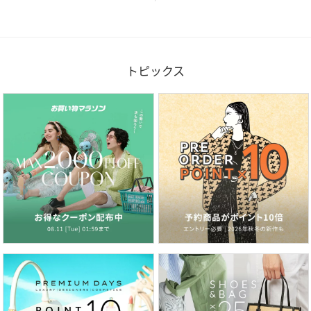
※画像はサンプルを使用しているため、実際にお届けする商
品と仕様やサイズが異なる場合がございます。※画像の商品
はサンプルです。実際の商品と色味、仕様、加工、サイズ、
素材等が若干異なる場合がございます。※照明の関係によ
トピックス
り、実際よりもやや明るく見える場合がございます。またパ
ソコンなどの環境により、若干製品と画像のカラーが異なる
場合もございます。予めご了承くださいませ。
model：H186 B88 W70 H92
性別タイプ
メンズ
原産国
中国
素材
ネイビー系/ブラック系:トリアセテート:60%,ポ
リエステル:40%
サイズ
44[44]、46[46]、48[48]、50[50]、52[52]
クリーニング
【本体のみ】40℃まで手洗い可 塩素系漂白不可
タンブル乾燥不可 日陰つり干し乾燥 アイロンは