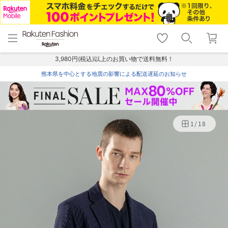
menu
home
search
favorite_border
shopping_cart
lock_outline
メニュー
トップ
検索
お気に入り
カート
ログイン
3,980円(税込)以上のお買い物で送料無料！
熊本県を中心とする地震の影響による配送遅延のお知らせ
1
/
18