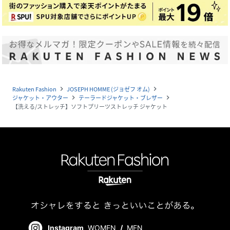
Rakuten Fashion
JOSEPH HOMME (ジョゼフ オム)
navigate_next
navigate_next
ジャケット・アウター
テーラードジャケット・ブレザー
navigate_next
navigate_next
【洗える/ストレッチ】ソフトプリーツストレッチ ジャケット
Instagram
WOMEN
/
MEN