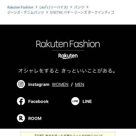
Rakuten Fashion
Levi's (リーバイス)
パンツ
navigate_next
navigate_next
navigate_next
ジーンズ・デニムパンツ
578(TM) バギー ジーンズ ダークインディゴ
navigate_next
Instagram
WOMEN
/
MEN
Facebook
LINE
ROOM
【注意】楽天を装った不審なメールやSMSについて