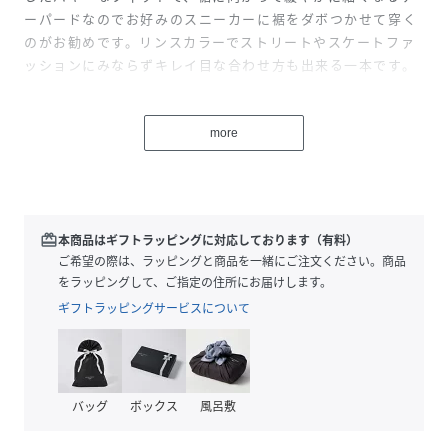
ーパードなのでお好みのスニーカーに裾をダボつかせて穿く
のがお勧めです。リンスカラーでストリートやスケートファ
ッションにみならずキレイ目な合わせ方も出来る一本です。
more
model:187cmB88.5W72H96着用サイズ：32inch
※「(R)」のみが表記されたレッドタブは、LEVI'S(R)の文字
が含まれるレッドタブと同様に製品不具合ではありません。
不良品ではございませんので、交換・返品をお受けできませ
redeem
本商品はギフトラッピングに対応しております（有料）
ん。また、タブの種類もお選びいただけませんので、予めご
ご希望の際は、ラッピングと商品を一緒にご注文ください。商品
了承くださいませ。
をラッピングして、ご指定の住所にお届けします。
ギフトラッピングサービスについて
性別タイプ
メンズ
原産国
-
バッグ
ボックス
風呂敷
素材
100%、Cotton