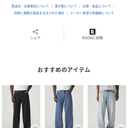
サイズ
ウエスト28股下30、ウエスト28股下32、ウエス
発送日・在庫表記について
置き配について
交換・返品について
ト29股下30、ウエスト29股下32、ウエスト30股
同時に複数の商品を注文された場合
メーカー希望小売価格について
下30、ウエスト30股下32、ウエスト31股下30、
ウエスト31股下32、ウエスト32股下30、ウエス
ト32股下32、ウエスト33股下30、ウエスト33股
下32、ウエスト34股下30、ウエスト34股下32、
ウエスト36股下30、ウエスト36股下32
シェア
ROOMに投稿
品番
NY9174_A47500018
(
A47500018-001-z NY9174
)
おすすめのアイテム