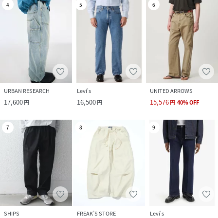
4
5
6
URBAN RESEARCH
Levi's
UNITED ARROWS
17,600
16,500
15,576
円
円
円
40
%
OFF
7
8
9
SHIPS
FREAK’S STORE
Levi's