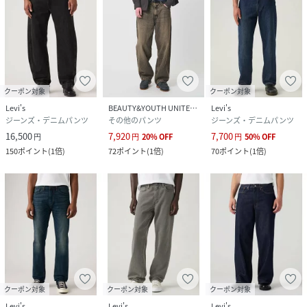
クーポン対象
クーポン対象
Levi's
BEAUTY&YOUTH UNITED ARROWS
Levi's
ジーンズ・デニムパンツ
その他のパンツ
ジーンズ・デニムパンツ
16,500
7,920
7,700
円
円
20
%
OFF
円
50
%
OFF
150
ポイント
(
1倍
)
72
ポイント
(
1倍
)
70
ポイント
(
1倍
)
クーポン対象
クーポン対象
クーポン対象
Levi's
Levi's
Levi's