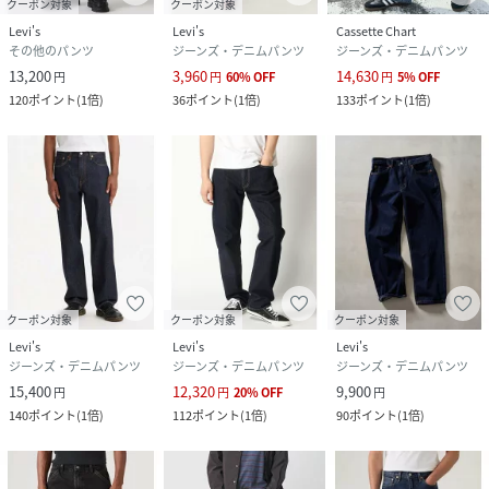
クーポン対象
クーポン対象
Levi's
Levi's
Cassette Chart
その他のパンツ
ジーンズ・デニムパンツ
ジーンズ・デニムパンツ
13,200
3,960
14,630
円
円
60
%
OFF
円
5
%
OFF
120
ポイント
(
1倍
)
36
ポイント
(
1倍
)
133
ポイント
(
1倍
)
クーポン対象
クーポン対象
クーポン対象
Levi's
Levi's
Levi's
ジーンズ・デニムパンツ
ジーンズ・デニムパンツ
ジーンズ・デニムパンツ
15,400
12,320
9,900
円
円
20
%
OFF
円
140
ポイント
(
1倍
)
112
ポイント
(
1倍
)
90
ポイント
(
1倍
)