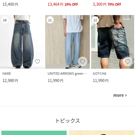
15,400
13,464
3,300
円
円
10
%
OFF
円
70
%
OFF
10
11
12
HARE
UNITED ARROWS green label relaxing
GOTCHA
12,980
11,990
11,990
円
円
円
more
navigate_next
トピックス