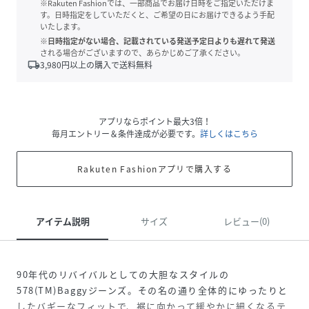
※Rakuten Fashionでは、一部商品でお届け日時をご指定いただけま
す。日時指定をしていただくと、ご希望の日にお届けできるよう手配
いたします。
※日時指定がない場合、記載されている発送予定日よりも遅れて発送
される場合がございますので、あらかじめご了承ください。
local_shipping
3,980
円以上の購入で送料無料
アプリならポイント最大3倍！
毎月エントリー＆条件達成が必要です。
詳しくはこちら
Rakuten Fashionアプリで購入する
アイテム説明
サイズ
レビュー(0)
90年代のリバイバルとしての大胆なスタイルの
578(TM)Baggyジーンズ。その名の通り全体的にゆったりと
したバギーなフィットで、裾に向かって緩やかに細くなるテ