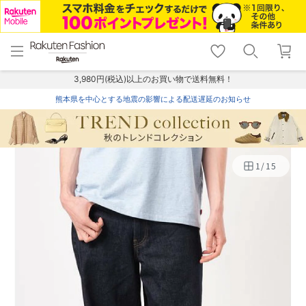
menu
home
search
favorite_border
shopping_cart
lock_outline
メニュー
トップ
検索
お気に入り
カート
ログイン
3,980円(税込)以上のお買い物で送料無料！
熊本県を中心とする地震の影響による配送遅延のお知らせ
1
/
15