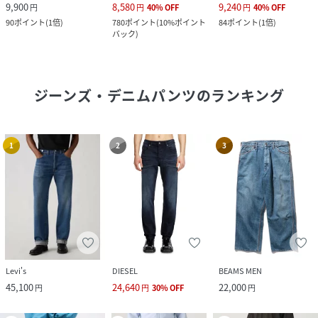
9,900
8,580
9,240
円
円
40
%
OFF
円
40
%
OFF
90
ポイント
(
1倍
)
780
ポイント
(
10%ポイント
84
ポイント
(
1倍
)
バック
)
ジーンズ・デニムパンツ
のランキング
1
2
3
Levi's
DIESEL
BEAMS MEN
45,100
24,640
22,000
円
円
30
%
OFF
円