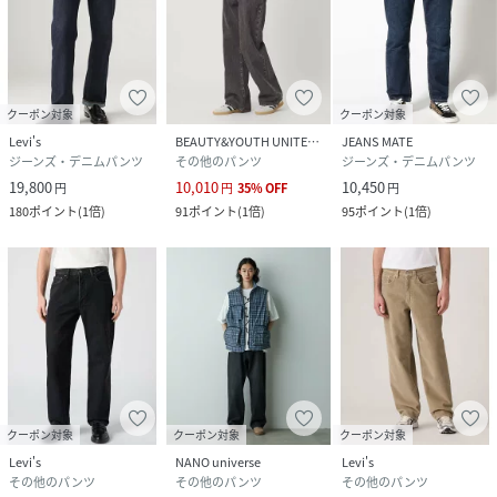
クーポン対象
クーポン対象
Levi's
BEAUTY&YOUTH UNITED ARROWS
JEANS MATE
ジーンズ・デニムパンツ
その他のパンツ
ジーンズ・デニムパンツ
19,800
10,010
10,450
円
円
35
%
OFF
円
180
ポイント
(
1倍
)
91
ポイント
(
1倍
)
95
ポイント
(
1倍
)
クーポン対象
クーポン対象
クーポン対象
Levi's
NANO universe
Levi's
その他のパンツ
その他のパンツ
その他のパンツ