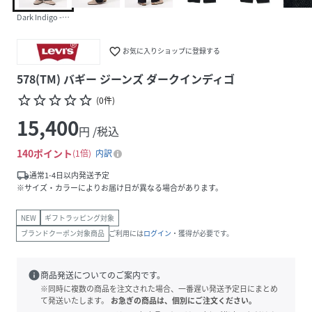
Dark Indigo - Flat Finish
favorite_border
お気に入りショップに登録する
578(TM) バギー ジーンズ ダークインディゴ
star_border
star_border
star_border
star_border
star_border
(
0
件
)
15,400
円 /税込
140
ポイント
1倍
内訳
local_shipping
通常1-4日以内発送予定
※サイズ・カラーによりお届け日が異なる場合があります。
NEW
ギフトラッピング対象
ブランドクーポン対象商品
ご利用には
ログイン
・獲得が必要です。
info
商品発送についてのご案内です。
※同時に複数の商品を注文された場合、一番遅い発送予定日にまとめ
て発送いたします。
お急ぎの商品は、個別にご注文ください。