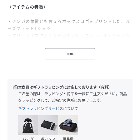
〈アイテムの特徴〉
・ナンガの象徴とも言えるボックスロゴをプリントした、ル
ーズフィットTシャツ
・フリーサイズでどんな体型の方にもフィットするビックシ
ルエット
・ラグランスリーブで動きやすく、肩まわりもすっきり
more
・カップルや家族でシェアもできるユニセックス対応
〈アイテム説明〉
ナンガの象徴とも言えるボックスロゴをフロントにプリント
redeem
本商品はギフトラッピングに対応しております（有料）
した、定番のルーズフィットTシャツ。どのTシャツにするか
ご希望の際は、ラッピングと商品を一緒にご注文ください。商品
迷ったら、まず手に取っていただきたい1枚です。
をラッピングして、ご指定の住所にお届けします。
ギフトラッピングサービスについて
ゆったりとしたフリーサイズ設計で、男女問わず幅広い体型
の方にフィット。肩まわりはラグランスリーブで、動きやす
さとリラックス感を両立しています。シンプルなデザインだ
からこそ、1枚で着てもサマになり、ジャケットやアウターの
バッグ
ボックス
風呂敷