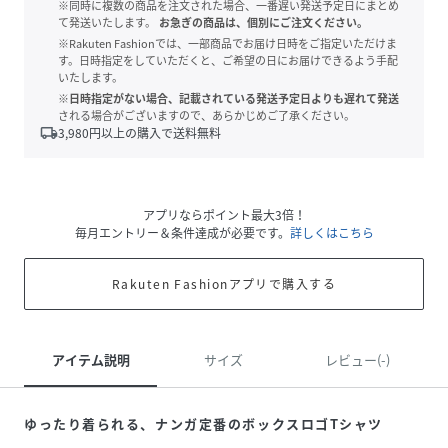
※同時に複数の商品を注文された場合、一番遅い発送予定日にまとめ
て発送いたします。
お急ぎの商品は、個別にご注文ください。
※Rakuten Fashionでは、一部商品でお届け日時をご指定いただけま
す。日時指定をしていただくと、ご希望の日にお届けできるよう手配
いたします。
※日時指定がない場合、記載されている発送予定日よりも遅れて発送
される場合がございますので、あらかじめご了承ください。
local_shipping
3,980
円以上の購入で送料無料
アプリならポイント最大3倍！
毎月エントリー＆条件達成が必要です。
詳しくはこちら
Rakuten Fashionアプリで購入する
アイテム説明
サイズ
レビュー(-)
ゆったり着られる、ナンガ定番のボックスロゴTシャツ