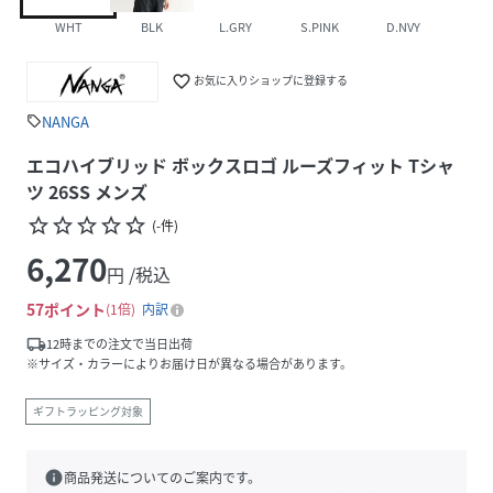
WHT
BLK
L.GRY
S.PINK
D.NVY
favorite_border
お気に入りショップに登録する
NANGA
sell
エコハイブリッド ボックスロゴ ルーズフィット Tシャ
ツ 26SS メンズ
star_border
star_border
star_border
star_border
star_border
(
-
件
)
6,270
円 /税込
57
ポイント
1倍
内訳
local_shipping
12時までの注文で当日出荷
※サイズ・カラーによりお届け日が異なる場合があります。
ギフトラッピング対象
info
商品発送についてのご案内です。