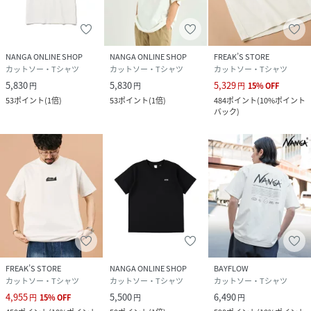
※紡績の際、ほかの色と繊維が混ざってしまうことがござい
ますが、リサイクル繊維の特性となっておりますので、予め
ご了承ご理解の程よろしくお願い致します。
NANGA ONLINE SHOP
NANGA ONLINE SHOP
FREAK’S STORE
カットソー・Tシャツ
カットソー・Tシャツ
カットソー・Tシャツ
5,830
5,830
5,329
円
円
円
15
%
OFF
性別タイプ
ユニセックス
53
ポイント
(
1倍
)
53
ポイント
(
1倍
)
484
ポイント
(
10%ポイント
バック
)
素材
〈アイテム詳細〉
生地
Ferre Yarn(ポリエステル
50%、コットン47%、レーヨン3%)
カラー
WHT,
L.GRY, BLK, S.PNK
サイズ
FREE
サイズ
FREE
品番
NY8996_N2500
(
N2500-1M025Z-001-074 NY8996
)
FREAK’S STORE
NANGA ONLINE SHOP
BAYFLOW
カットソー・Tシャツ
カットソー・Tシャツ
カットソー・Tシャツ
4,955
5,500
6,490
円
15
%
OFF
円
円