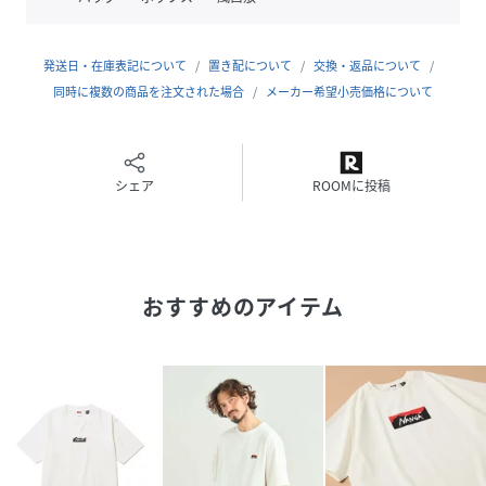
インナーとしても映える万能アイテムです。
生地には環境に配慮したリサイクルコットン「FerreYarn(フ
発送日・在庫表記について
置き配について
交換・返品について
ェレーヤーン)」を使用し、柔らかく滑らかな肌触りと適度な
同時に複数の商品を注文された場合
メーカー希望小売価格について
厚みを両立。スペインの高品質な紡績技術によって耐久性と
快適性を兼ね備えた生地となっており、アウトドアシーンだ
けでなく、デイリーユースにもぴったりの1枚です。
シェア
ROOMに投稿
カップルや家族でシェアするのにもぴったりなユニセックス
仕様。アウトドアから日常まで、シーンを選ばず着回しが効
くナンガらしいTシャツです。
おすすめのアイテム
※FerreYarn(フェレーヤーン)・・・
リサイクルの国際基準を満たしているGRS認定を取得してい
るリサイクルコットン。リサイクルコットンを色分けし、独
自の技術で糸へ再生しています。糸を紡績する工程で大幅な
エネルギー削減を行うことが可能です。環境への負担に配慮
した素材。