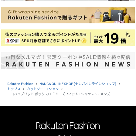
Rakuten Fashion
NANGA ONLINE SHOP (ナンガオンラインショップ)
navigate_next
navigate_next
トップス
カットソー・Tシャツ
navigate_next
navigate_next
エコハイブリッド ボックスロゴ ルーズフィット Tシャツ 26SS メンズ