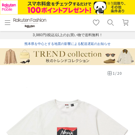
menu
home
search
favorite_border
shopping_cart
lock_outline
メニュー
トップ
検索
お気に入り
カート
ログイン
3,980円(税込)以上のお買い物で送料無料！
熊本県を中心とする地震の影響による配送遅延のお知らせ
1
/
20