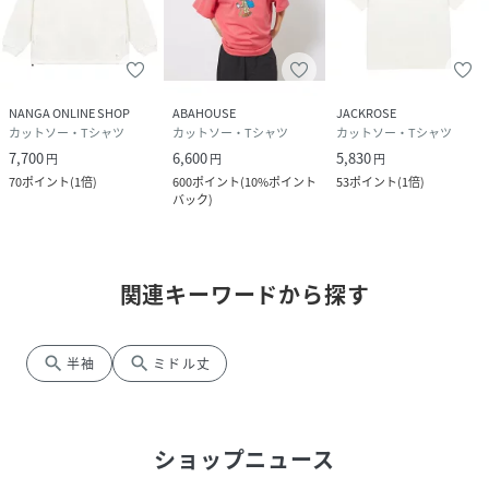
NANGA ONLINE SHOP
ABAHOUSE
JACKROSE
カットソー・Tシャツ
カットソー・Tシャツ
カットソー・Tシャツ
7,700
6,600
5,830
円
円
円
70
ポイント
(
1倍
)
600
ポイント
(
10%ポイント
53
ポイント
(
1倍
)
バック
)
関連キーワードから探す
search
search
半袖
ミドル丈
ショップニュース