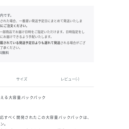
内です。
された場合、一番遅い発送予定日にまとめて発送いたしま
別にご注文ください。
onでは、一部商品でお届け日時をご指定いただけます。日時指定をし
にお届けできるよう手配いたします。
載されている発送予定日よりも遅れて発送
される場合がござ
了承ください。
料無料
サイズ
レビュー(-)
応える大容量バックパック
応すべく開発されたこの大容量バックパックは、
ン。