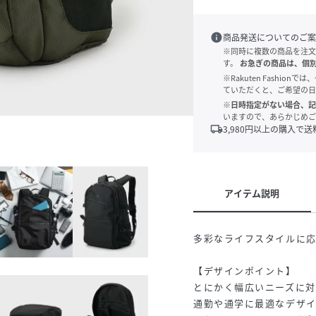
info
商品発送についてのご案
※同時に複数の商品を注文
す。
お急ぎの商品は、個
※Rakuten Fashi
ていただくと、ご希望の日
※日時指定がない場合、記
いますので、あらかじめご
local_shipping
3,980
円以上の購入で送
アイテム説明
多彩なライフスタイルに
【デザインポイント】
とにかく幅広いニーズに対
通勤や通学に最適なデザイ