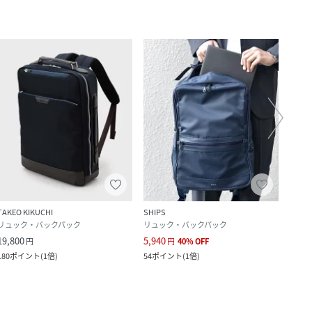
TAKEO KIKUCHI
SHIPS
tk.TA
リュック・バックパック
リュック・バックパック
リュ
19,800
5,940
8,800
円
円
40
%
OFF
180
ポイント
(
1倍
)
54
ポイント
(
1倍
)
800
ポ