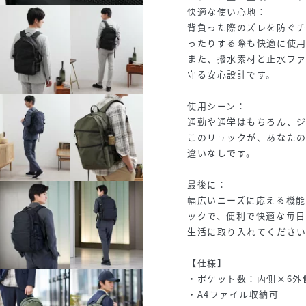
快適な使い心地：
背負った際のズレを防ぐ
ったりする際も快適に使
また、撥水素材と止水フ
守る安心設計です。
使用シーン：
通勤や通学はもちろん、
このリュックが、あなた
違いなしです。
最後に：
幅広いニーズに応える機
ックで、便利で快適な毎
生活に取り入れてくださ
【仕様】
・ポケット数：内側×6外
・A4ファイル収納可