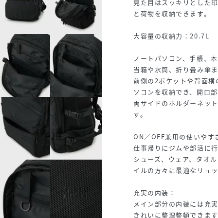
見た目はスッキリとした印
と荷物を収納できます。
大容量の収納力：20.7L
ノートパソコン、手帳、
当箱や水筒、折り畳み傘ま
前側の2ポケットや背面横
ソコンを収納でき、開口部
両サイドのホルダーネッ
す。
ON／OFF兼用の使いやす
仕事帰りにジムや部活に
シューズ、ウェア、タオル
イルの方々に最適なリュッ
充実の内装：
メイン部分の内装には充
きれいに整理整頓できます