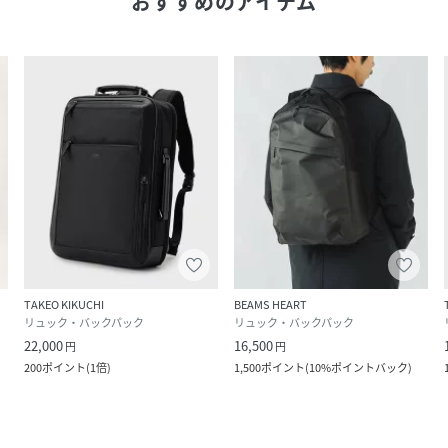
おすすめのアイテム
TAKEO KIKUCHI
BEAMS HEART
リュック・バックパック
リュック・バックパック
22,000
16,500
円
円
200
ポイント
(
1倍
)
1,500
ポイント
(
10%ポイントバック
)