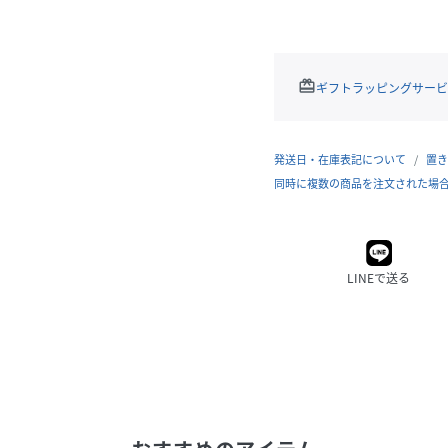
redeem
ギフトラッピングサービ
発送日・在庫表記について
置き
同時に複数の商品を注文された場
LINEで送る