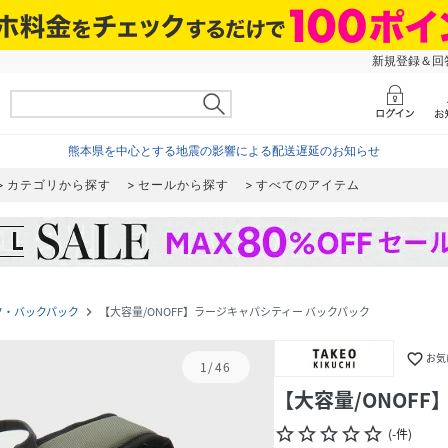
新規登録＆回答
熊本県を中心とする地震の影響による配送遅延のお知らせ
カテゴリから探す
セールから探す
すべてのアイテム
ク・バックパック
【大容量/ONOFF】ラージキャパシティー バックパック
navigate_next
favorite_border
お気
1
/
46
【大容量/ONOF
star_border
star_border
star_border
star_border
star_border
(
-
件
)