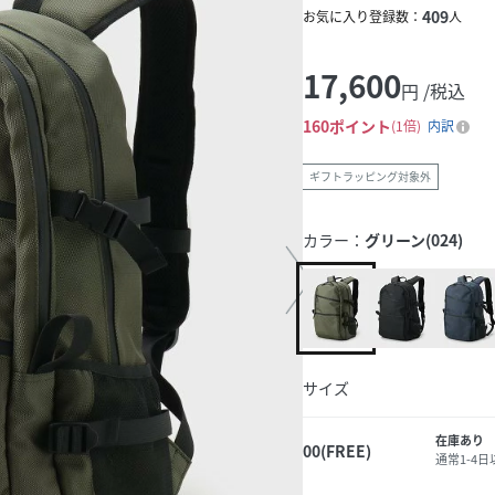
409
お気に入り登録数：
人
17,600
円 /税込
160
ポイント
1倍
内訳
ギフトラッピング対象外
カラー：
グリーン(024)
サイズ
在庫あり
00(FREE)
通常1-4