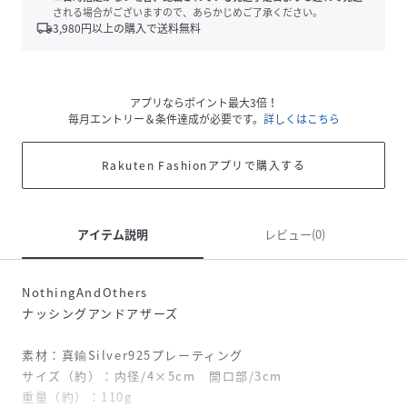
される場合がございますので、あらかじめご了承ください。
local_shipping
3,980
円以上の購入で送料無料
アプリならポイント最大3倍！
毎月エントリー＆条件達成が必要です。
詳しくはこちら
Rakuten Fashionアプリで購入する
アイテム説明
レビュー(0)
NothingAndOthers
ナッシングアンドアザーズ
素材：真鍮Silver925プレーティング
サイズ（約）：内径/4×5cm 開口部/3cm
重量（約）：110g