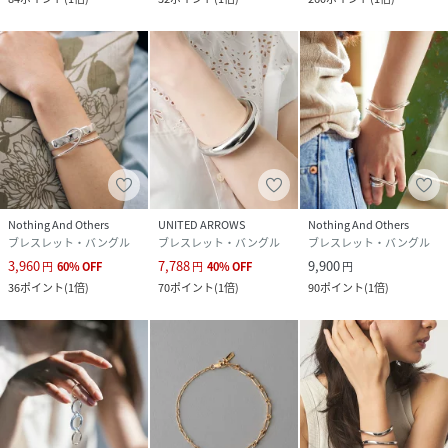
Nothing And Others
UNITED ARROWS
Nothing And Others
ブレスレット・バングル
ブレスレット・バングル
ブレスレット・バングル
3,960
7,788
9,900
円
60
%
OFF
円
40
%
OFF
円
36
ポイント
(
1倍
)
70
ポイント
(
1倍
)
90
ポイント
(
1倍
)