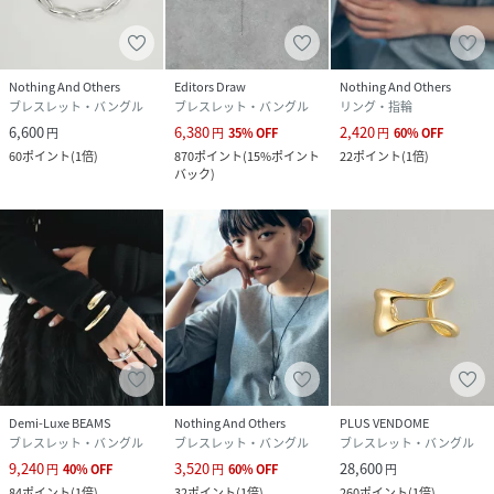
Nothing And Others
Editors Draw
Nothing And Others
ブレスレット・バングル
ブレスレット・バングル
リング・指輪
6,600
6,380
2,420
円
円
35
%
OFF
円
60
%
OFF
60
ポイント
(
1倍
)
870
ポイント
(
15%ポイント
22
ポイント
(
1倍
)
バック
)
Demi-Luxe BEAMS
Nothing And Others
PLUS VENDOME
ブレスレット・バングル
ブレスレット・バングル
ブレスレット・バングル
9,240
3,520
28,600
円
40
%
OFF
円
60
%
OFF
円
84
ポイント
(
1倍
)
32
ポイント
(
1倍
)
260
ポイント
(
1倍
)