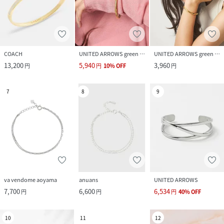
COACH
UNITED ARROWS green label relaxing
UNITED ARROWS green label relaxing
13,200
5,940
3,960
円
円
10
%
OFF
円
7
8
9
va vendome aoyama
anuans
UNITED ARROWS
7,700
6,600
6,534
円
円
円
40
%
OFF
10
11
12