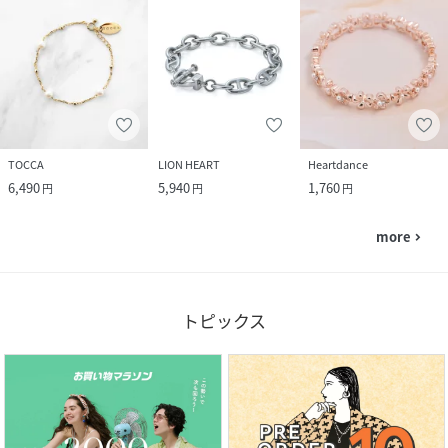
TOCCA
LION HEART
Heartdance
6,490
5,940
1,760
円
円
円
more
navigate_next
トピックス