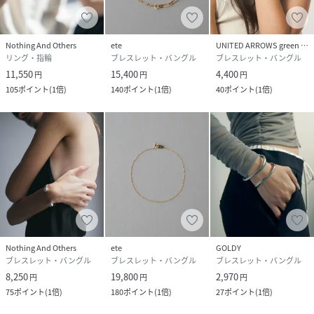
Nothing And Others
ete
UNITED ARROWS green label relaxing
リング・指輪
ブレスレット・バングル
ブレスレット・バングル
11,550
15,400
4,400
円
円
円
105
ポイント
(
1倍
)
140
ポイント
(
1倍
)
40
ポイント
(
1倍
)
Nothing And Others
ete
GOLDY
ブレスレット・バングル
ブレスレット・バングル
ブレスレット・バングル
8,250
19,800
2,970
円
円
円
75
ポイント
(
1倍
)
180
ポイント
(
1倍
)
27
ポイント
(
1倍
)