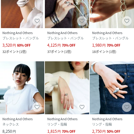
Nothing And Others
Nothing And Others
Nothing And Others
ブレスレット・バングル
ブレスレット・バングル
ブレスレット・バングル
3,520
4,125
1,980
円
60
%
OFF
円
70
%
OFF
円
70
%
OFF
32
ポイント
(
1倍
)
37
ポイント
(
1倍
)
18
ポイント
(
1倍
)
Nothing And Others
Nothing And Others
Nothing And Others
ネックレス
リング・指輪
リング・指輪
8,250
1,815
2,750
円
円
70
%
OFF
円
50
%
OFF