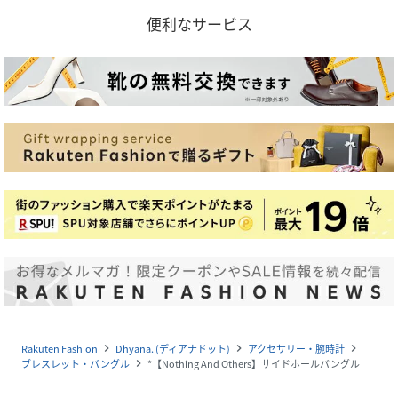
便利なサービス
Rakuten Fashion
Dhyana. (ディアナドット)
アクセサリー・腕時計
navigate_next
navigate_next
navigate_next
ブレスレット・バングル
*【Nothing And Others】サイドホールバングル
navigate_next