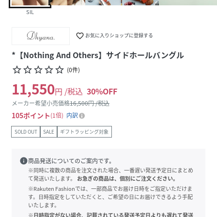
SIL
favorite_border
お気に入りショップに登録する
*【Nothing And Others】サイドホールバングル
star_border
star_border
star_border
star_border
star_border
(
0
件
)
11,550
円 /税込
30
%OFF
メーカー希望小売価格
16,500
円 /税込
105
ポイント
1倍
内訳
SOLD OUT
SALE
ギフトラッピング対象
info
商品発送についてのご案内です。
※同時に複数の商品を注文された場合、一番遅い発送予定日にまとめ
て発送いたします。
お急ぎの商品は、個別にご注文ください。
※Rakuten Fashionでは、一部商品でお届け日時をご指定いただけま
す。日時指定をしていただくと、ご希望の日にお届けできるよう手配
いたします。
※日時指定がない場合、記載されている発送予定日よりも遅れて発送