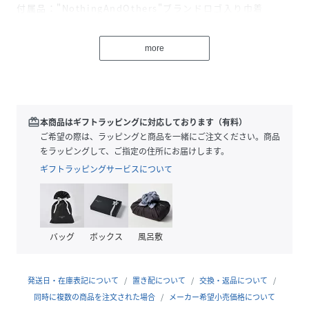
付属品："NothingAndOthers"ブランドロゴ入り巾着
MADEINCHINA
more
SideholeBangleNo.C42210008
シンプルで丸っこさを残したバングルに、
NothingAndOthersらしい遊び心を加えました。
片面サイドがホール型にくり抜かれていて、シンプルながら
redeem
本商品はギフトラッピングに対応しております（有料）
もデザイン感のあるバングルです。
ご希望の際は、ラッピングと商品を一緒にご注文ください。商品
をラッピングして、ご指定の住所にお届けします。
・Silver925プレーティング
ギフトラッピングサービスについて
銀製品同様、時間が経つにつれて黒ずんできますが、その場
合はクロスなどで優しくお拭き取りください。
プレーティングですので、付けたままでの入浴や、水仕事な
どはおやめください。
バッグ
ボックス
風呂敷
一般的に金属アレルギーを起こしやすいと言われている物質
（ニッケル、クロム、マンガン、コバルト）を殆ど含んでお
りません。
発送日・在庫表記について
置き配について
交換・返品について
同時に複数の商品を注文された場合
メーカー希望小売価格について