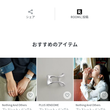
【NothingAndOthers】
従来のカスタムジュエリーとは違いトレンドに左右されるこ
となくいつの時代も定番になるジュエリー。
自分のスタイルを強く持ちこの時代を全うに生きる。そんな
シェア
ROOMに投稿
女性の自信の一部となるようなアクセサリーを提案します。
性別タイプ
レディース
おすすめのアイテム
原産国
中国
サイズ
FREE
品番
NY8394_NAO0008
(
NAO0008-500-999 NY8394
)
Nothing And Others
PLUS VENDOME
Nothing And Others
ブレスレット・バングル
ブレスレット・バングル
ブレスレット・バングル