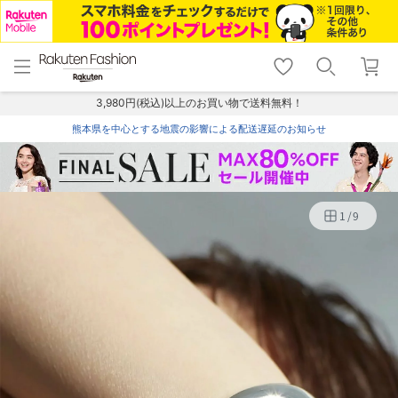
menu
home
search
favorite_border
shopping_cart
lock_outline
メニュー
トップ
検索
お気に入り
カート
ログイン
3,980円(税込)以上のお買い物で送料無料！
熊本県を中心とする地震の影響による配送遅延のお知らせ
1
/
9