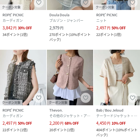
クーポン対象
クーポン対象
ROPE' PICNIC
Doula Doula
ROPE' PICNIC
カーディガン
ブルゾン・ジャンパー
ニット
3,842
2,979
2,497
円
30
%
OFF
円
円
50
%
OFF
34
ポイント
(
1倍
)
270
ポイント
(
10%ポイント
22
ポイント
(
1倍
)
バック
)
クーポン対象
クーポン対象
ROPE' PICNIC
Thevon.
Bab / Bou Jeloud
カーディガン
その他のジャケット・アウター
テーラードジャケット・ブレザー
2,497
2,200
4,450
円
50
%
OFF
円
68
%
OFF
円
10
%
OFF
22
ポイント
(
1倍
)
20
ポイント
(
1倍
)
404
ポイント
(
10%ポイント
バック
)