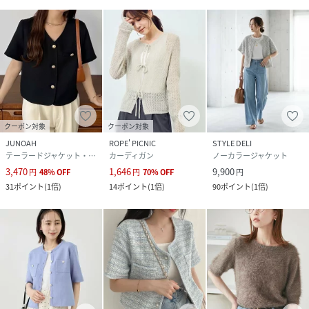
クーポン対象
クーポン対象
JUNOAH
ROPE' PICNIC
STYLE DELI
テーラードジャケット・ブレザー
カーディガン
ノーカラージャケット
3,470
1,646
9,900
円
48
%
OFF
円
70
%
OFF
円
31
ポイント
(
1倍
)
14
ポイント
(
1倍
)
90
ポイント
(
1倍
)