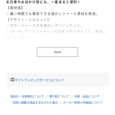
お仕事やお出かけ用にも、一着あると便利！
【素材感】
・暑い時期でも着用できる透かしツイード素材を使用。
【デザイン・シルエット】
・サマーツイードの半袖カーディジャケット。
・カーディガンとジャケットの要素を持ち合わせた、春夏に
便利な羽織もの。
・すっきりとしたクルーネック、軽快なクロップド丈がポイ
ント。
more
・同素材のカーディガン(品番:GDL15180)も展開。
【カラー】
・チャコールグレー、オートミール、ホワイト、ネイビーの
4色展開。
【スタイリングポイント】
redeem
ギフトラッピングサービスについて
・ワイドジーンズでこなれたカジュアルルックに。
・ネイビーは、カーキ色のカーゴパンツ合わせもおすすめ。
・きれいめパンツ、スカートに合わせて、オフィスカジュア
発送日・在庫表記について
置き配について
交換・返品について
ルにも対応。
同時に複数の商品を注文された場合
メーカー希望小売価格について
-----------------------------
裏地:なし