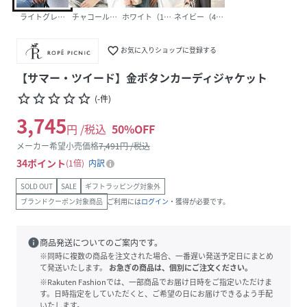
ライトグレー（08）
チャコール（06）
ホワイト（10）
ネイビー（40）
favorite_border
お気に入りショップに登録する
【サマー・ツイード】金ボタンカーディジャケット
star_border
star_border
star_border
star_border
star_border
(
-
件
)
3,745
円 /税込
50
%OFF
メーカー希望小売価格
7,491
円 /税込
34
ポイント
1倍
内訳
SOLD OUT
SALE
ギフトラッピング対象外
ブランドクーポン対象商品
ご利用には
ログイン
・獲得が必要です。
info
商品発送についてのご案内です。
※同時に複数の商品を注文された場合、一番遅い発送予定日にまとめ
て発送いたします。
お急ぎの商品は、個別にご注文ください。
※Rakuten Fashionでは、一部商品でお届け日時をご指定いただけま
す。日時指定をしていただくと、ご希望の日にお届けできるよう手配
いたします。