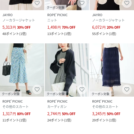
クーポン対象
JAYRO
ROPE' PICNIC
JAYRO
ノーカラージャケット
ニット
ノーカラージャケット
5,313
1,498
6,072
円
30
%
OFF
円
70
%
OFF
円
20
%
OFF
48
ポイント
(
1倍
)
13
ポイント
(
1倍
)
55
ポイント
(
1倍
)
クーポン対象
クーポン対象
クーポン対象
ROPE' PICNIC
ROPE' PICNIC
ROPE' PICNIC
その他のスカート
カーディガン
その他のスカート
1,317
2,744
3,245
円
80
%
OFF
円
50
%
OFF
円
50
%
OFF
11
ポイント
(
1倍
)
24
ポイント
(
1倍
)
29
ポイント
(
1倍
)