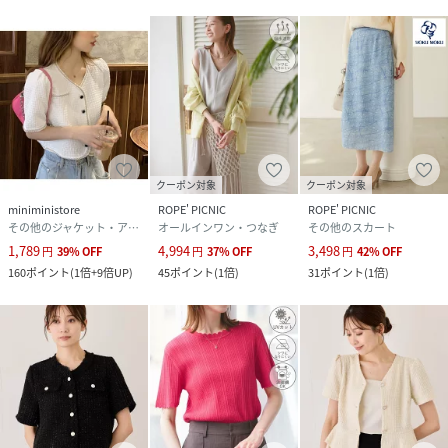
クーポン対象
クーポン対象
miniministore
ROPE' PICNIC
ROPE' PICNIC
その他のジャケット・アウター
オールインワン・つなぎ
その他のスカート
1,789
4,994
3,498
円
39
%
OFF
円
37
%
OFF
円
42
%
OFF
160
ポイント
(
1倍+9倍UP
)
45
ポイント
(
1倍
)
31
ポイント
(
1倍
)