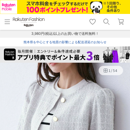
menu
home
search
favorite_border
shopping_cart
lock_outline
メニュー
トップ
検索
お気に入り
カート
ログイン
3,980円(税込)以上のお買い物で送料無料！
熊本県を中心とする地震の影響による配送遅延のお知らせ
1
/
54