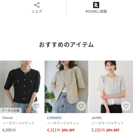
透け感:あり
シェア
ROOMに投稿
伸縮性:なし
生地感・厚さ:普通
ボタン：全て開閉可能
ポケット:なし
季節:春・夏・秋
おすすめのアイテム
-----------------------------
※撮影時の光、お使いのモニター環境によって色の見え方が
違う場合がございます。
※前回好評だったカーディジャケット(品番:GDV14080)のメ
ッシュのような織りから、透かしツイード素材に変更。
※モデル身長:165cm着用サイズ:38
性別タイプ
レディース
原産国
チャコール（06）：中国製｜ライトグレー
クーポン対象
（08）：中国製｜ホワイト（10）：中国製｜ネ
Pierrot
CORNERS
JAYRO
イビー（40）：中国製
ノーカラージャケット
ノーカラージャケット
ノーカラージャケット
6,090
4,312
5,192
円
円
20
%
OFF
円
20
%
OFF