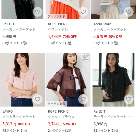
クーポン対象
Re:EDIT
ROPE' PICNIC
Teem Store
ノーカラージャケット
ベスト・ジレ
ノーカラージャケット
6,998
1,498
3,679
円
円
70
%
OFF
円
20
%
OFF
63
ポイント
(
1倍
)
13
ポイント
(
1倍
)
33
ポイント
(
1倍
)
クーポン対象
JAYRO
ROPE' PICNIC
Re:EDIT
ノーカラージャケット
シャツ・ブラウス
テーラードジャケット・ブレザー
5,313
2,744
6,998
円
30
%
OFF
円
50
%
OFF
円
48
ポイント
(
1倍
)
24
ポイント
(
1倍
)
63
ポイント
(
1倍
)