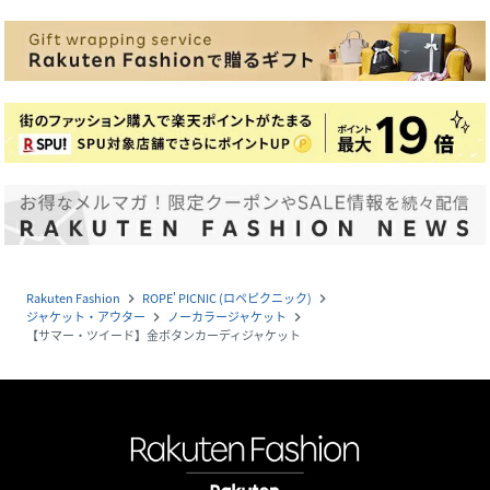
Rakuten Fashion
ROPE' PICNIC (ロペピクニック)
navigate_next
navigate_next
ジャケット・アウター
ノーカラージャケット
navigate_next
navigate_next
【サマー・ツイード】金ボタンカーディジャケット