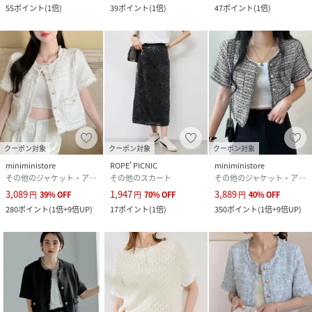
素材
チャコール（06）：（本体） 綿 69% ポリエス
55
ポイント
(
1倍
)
39
ポイント
(
1倍
)
47
ポイント
(
1倍
)
テル 31% （別布・パイピング部分） ポリエステ
ル 80% 綿 20%｜ライトグレー（08）：（本
体） 綿 69% ポリエステル 31% （別布・パイピ
ング部分） ポリエステル 80% 綿 20%｜ホワイ
ト（10）：（本体） 綿 69% ポリエステル 31%
（別布・パイピング部分） ポリエステル 80% 綿
20%｜ネイビー（40）：（本体） 綿 69% ポリ
エステル 31% （別布・パイピング部分） ポリエ
ステル 80% 綿 20%
サイズ
38
クーポン対象
クーポン対象
クーポン対象
miniministore
ROPE' PICNIC
miniministore
クリーニング
チャコール（06）：
その他のジャケット・アウター
その他のスカート
その他のジャケット・アウター
ライトグレー（08）：
3,089
1,947
3,889
円
39
%
OFF
円
70
%
OFF
円
40
%
OFF
ホワイト（10）：
280
ポイント
(
1倍+9倍UP
)
17
ポイント
(
1倍
)
350
ポイント
(
1倍+9倍UP
)
ネイビー（40）：
品番
NY8051_GDV15080
(
GDV15080-06-216 NY8051
)