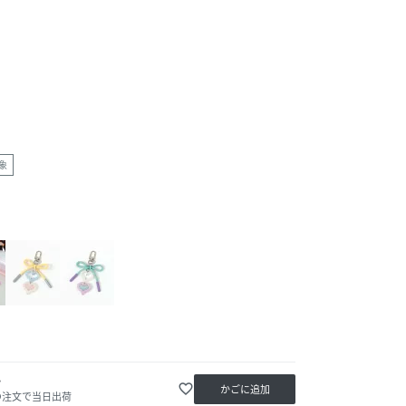
象
か
favorite_border
かごに追加
の注文で当日出荷