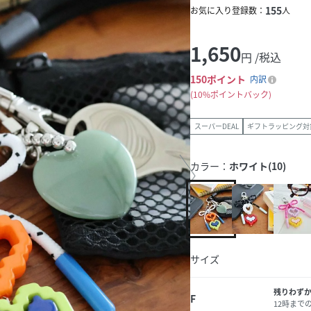
155
お気に入り登録数：
人
1,650
円 /税込
150
ポイント
内訳
10%ポイントバック
スーパーDEAL
ギフトラッピング対
カラー：
ホワイト(10)
サイズ
残りわず
F
12時まで