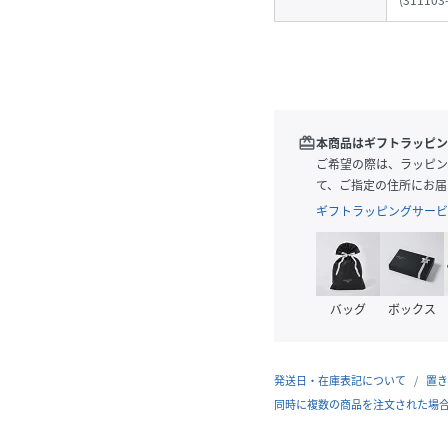
(
311103
redeem
本商品はギフトラッピン
ご希望の際は、ラッピン
て、ご指定の住所にお届
ギフトラッピングサービ
バッグ
ボックス
発送日・在庫表記について
置き
同時に複数の商品を注文された場