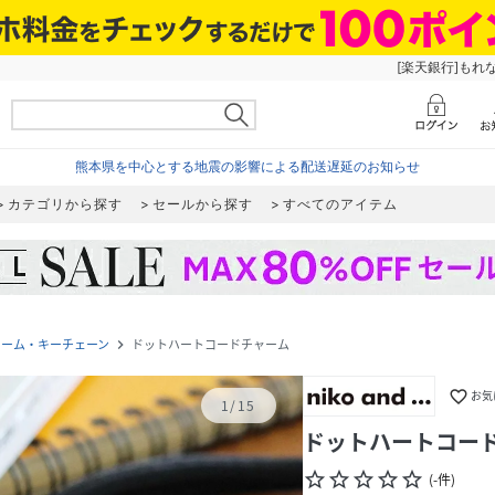
[楽天銀行]もれ
熊本県を中心とする地震の影響による配送遅延のお知らせ
カテゴリから探す
セールから探す
すべてのアイテム
ャーム・キーチェーン
ドットハートコードチャーム
navigate_next
favorite_border
お気
1
/
15
ドットハートコー
star_border
star_border
star_border
star_border
star_border
(
-
件
)