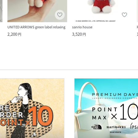
UNITED ARROWS green label relaxing
sanrio house
2,200
3,520
円
円