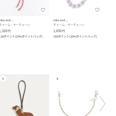
niko and ...
niko and ...
niko a
チャーム・キーチェーン
チャーム・キーチェーン
チャ
1,320
1,650
1,290
円
円
120
ポイント
(
10%ポイントバック
)
150
ポイント
(
10%ポイントバック
)
117
ポ
5
6
7