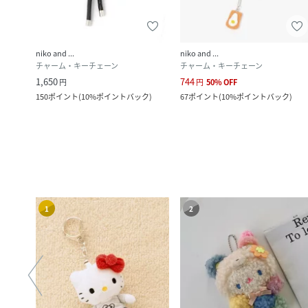
niko and ...
niko and ...
チャーム・キーチェーン
チャーム・キーチェーン
1,650
744
円
円
50
%
OFF
150
ポイント
(
10%ポイントバック
)
67
ポイント
(
10%ポイントバック
)
1
2