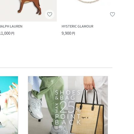
RALPH LAUREN
HYSTERIC GLAMOUR
BEAU
11,000
9,900
6,270
円
円