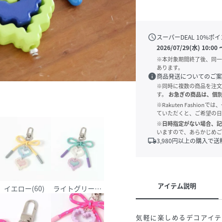
schedule
スーパーDEAL
10
%ポイ
2026/07/29(水) 10:00
※本対象期間終了後、同一
あります。
info
商品発送についてのご案
※同時に複数の商品を注文
す。
お急ぎの商品は、個
※Rakuten Fashi
ていただくと、ご希望の日
※日時指定がない場合、記
いますので、あらかじめご
local_shipping
3,980
円以上の購入で送
アイテム説明
イエロー(60)
ライトグリーン(72)
気軽に楽しめるデコアイテ