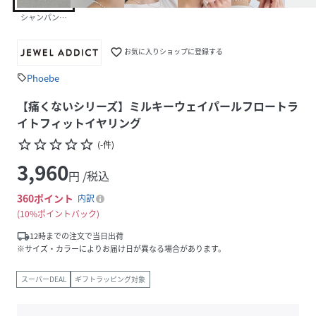
シャンパンゴールド
favorite_border
お気に入りショップに登録する
Phoebe
sell
【痛くないシリーズ】ミルキーウェイパールフロートラ
イトフィットイヤリング
star_border
star_border
star_border
star_border
star_border
(
-
件
)
3,960
円 /税込
360
ポイント
内訳
10%ポイントバック
local_shipping
12時までの注文で当日出荷
※サイズ・カラーによりお届け日が異なる場合があります。
スーパーDEAL
ギフトラッピング対象