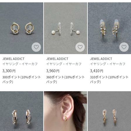
素材
真鍮シャンパンゴールドコーティング,合金,プラ
スチックパール,ニッケルフリー,シリコンカバー
サイズ
FREE
品番
NY7011_50252
(
50252-1806-0-00 NY7011
)
JEWEL ADDICT
JEWEL ADDICT
JEWEL ADDICT
イヤリング・イヤーカフ
イヤリング・イヤーカフ
イヤリング・イヤーカフ
3,300
3,960
3,410
円
円
円
300
ポイント
(
10%ポイント
360
ポイント
(
10%ポイント
310
ポイント
(
10%ポイント
バック
)
バック
)
バック
)