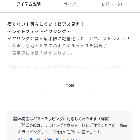
アイテム説明
サイズ
レビュー(-)
痛くない！落ちにくい！ピアス見え！
～ライトフィットイヤリング～
イヤリング金具を最小限に軽量化したことで、ストレスフリ
ーな着け心地とピアスのようなルックスを実現♪
※着用感には個人差があります。
【耳たぶの下にパールが顔をのぞかせるフロートイヤリン
グ】
メタルフープ×流れるようなパールが目を惹くデザインで
more
す。
着用すると耳たぶの縁から耳たぶに沿うようにパールが覗
き、2つのピアスをしているかのようなルックスもポイント
です。
redeem
本商品はギフトラッピングに対応しております（有料）
イヤーカフとして着用するのもおすすめ♪
ご希望の際は、ラッピングと商品を一緒にご注文ください。商品
をラッピングして、ご指定の住所にお届けします。
カフタイプのデザインで耳たぶに合わせて多少のサイズ調節
ギフトラッピングサービスについて