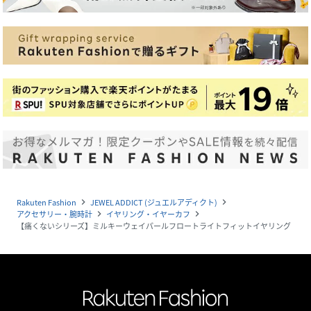
Rakuten Fashion
JEWEL ADDICT (ジュエルアディクト)
navigate_next
navigate_next
アクセサリー・腕時計
イヤリング・イヤーカフ
navigate_next
navigate_next
【痛くないシリーズ】ミルキーウェイパールフロートライトフィットイヤリング