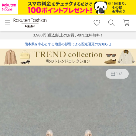
menu
home
search
favorite_border
shopping_cart
lock_outline
メニュー
トップ
検索
お気に入り
カート
ログイン
3,980円(税込)以上のお買い物で送料無料！
熊本県を中心とする地震の影響による配送遅延のお知らせ
1
/
8