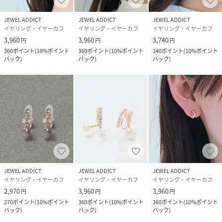
ます。
JEWEL ADDICT
JEWEL ADDICT
JEWEL ADDICT
＊＊＊＊＊＊＊＊＊＊＊＊＊＊＊＊＊＊＊＊＊
イヤリング・イヤーカフ
イヤリング・イヤーカフ
イヤリング・イヤーカフ
3,960
3,960
3,740
円
円
円
360
ポイント
(
10%ポイント
360
ポイント
(
10%ポイント
340
ポイント
(
10%ポイント
------------------------------------------
バック
)
バック
)
バック
)
#結婚式#二次会#オケージョン#フープイヤリング#ギフト#プ
レゼント#クリスマス#バレンタイン#ホワイトデー#母の日#
シャンパンゴールド#お花見#七五三#セレモニー#フォーマル
#入学式#入園式#卒業式#卒園式
------------------------------------------
◆◆◆Phoebe/フィービィー◆◆◆
欲しいものが必ず見つかる。
アクセサリー＆ライトジュエリーブランド
「Phoebe/フィービィー」
JEWEL ADDICT
JEWEL ADDICT
JEWEL ADDICT
イヤリング・イヤーカフ
イヤリング・イヤーカフ
イヤリング・イヤーカフ
2,970
3,960
3,960
円
円
円
性別タイプ
ユニセックス
270
ポイント
(
10%ポイント
360
ポイント
(
10%ポイント
360
ポイント
(
10%ポイント
バック
)
バック
)
バック
)
原産国
日本