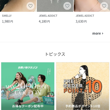
SMELLY
JEWEL ADDICT
JEWEL ADDICT
1,980
4,180
3,630
円
円
円
more
navigate_next
トピックス