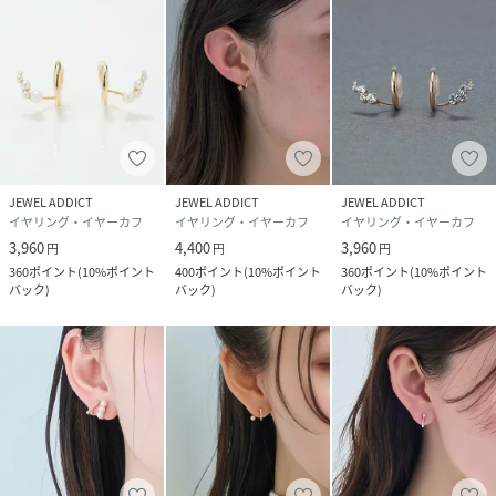
ます。
※必ずしもアレルギー反応が出ないということではございま
せんので、予めご了承くださいませ。
03. 肌なじみの良いベージュトーン
肌なじみの良さと、どんな肌色でも合わせやすい上品で落ち
着いた色合いが特徴。
媚びないニュアンス感のある発色と、肌に溶け込むような柔
JEWEL ADDICT
JEWEL ADDICT
JEWEL ADDICT
らかい輝きで、肌を明るくトーンアップ♪
イヤリング・イヤーカフ
イヤリング・イヤーカフ
イヤリング・イヤーカフ
3,960
4,400
3,960
円
円
円
04. ブルべ・イエベどんな肌色にも合う
360
ポイント
(
10%ポイント
400
ポイント
(
10%ポイント
360
ポイント
(
10%ポイント
最近はご自身のパーソナルカラーを気にされている方も多い
バック
)
バック
)
バック
)
はず！
シャンパンゴールドは、「イエローベース」「ブルーベー
ス」のどちらの方でも相性ばっちりです。
05. 他の金属カラーとの相性抜群
シャンパンゴールドは、合わせるジュエリーを選ばない中和
的な色合いなので、「ゴールド」「シルバー」「ローズゴー
ルド（ピンクゴールド）」と、どの組み合わせにもマッチし