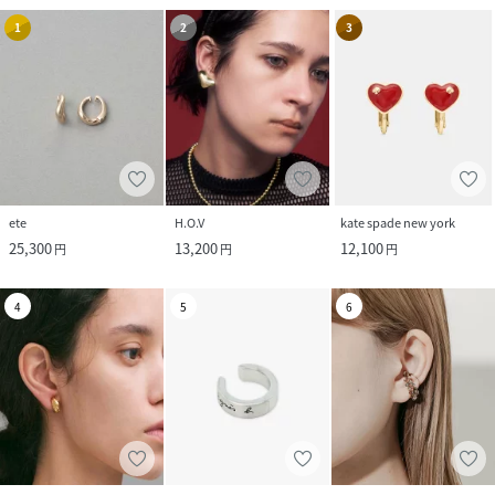
1
2
3
ete
H.O.V
kate spade new york
25,300
13,200
12,100
円
円
円
4
5
6