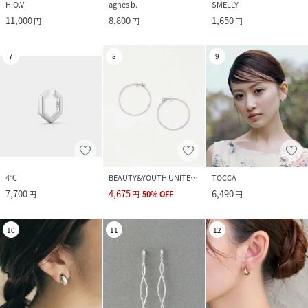
H.O.V
agnes b.
SMELLY
11,000
8,800
1,650
円
円
円
7
8
9
4℃
BEAUTY&YOUTH UNITED ARROWS
TOCCA
7,700
4,675
6,490
円
円
50
%
OFF
円
10
11
12