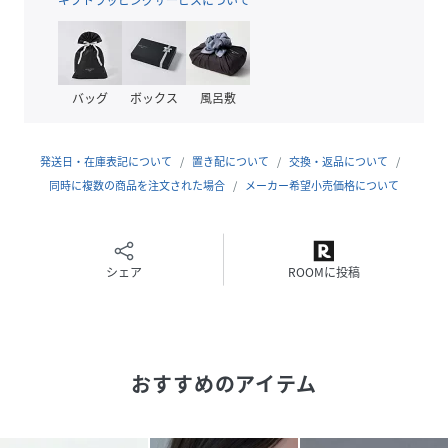
が可能です。
※調節する際は破損にお気を付けください。
※こちらの商品にはジュエリーBOXは付属しません。
バッグ
ボックス
風呂敷
＊＊＊＊＊＊＊＊＊＊＊＊＊＊＊＊＊＊＊＊＊
◆シャンパンゴールド-ChampagneGold-◆
発送日・在庫表記について
置き配について
交換・返品について
クラス感を添える、Phoebeのオリジナルカラー"シャンパン
同時に複数の商品を注文された場合
メーカー希望小売価格について
ゴールド"コレクション。
01. 大人の女性がつけられるデザイン
カラー/洗練されたフォルム/素材やつけやすさにこだわった
シェア
ROOMに投稿
ベーシックデザインが豊富。
ナチュラルで洗練されたフォルムと、肌にそっと溶け込むよ
うなカラーが、女性らしさとクラス感を添えます。
おすすめのアイテム
02. 肌に優しいニッケルフリー
金属アレルギーの方にもお楽しみいただけるよう、アレルギ
ーの原因とされるニッケルを含まずにメッキ処理を施してい