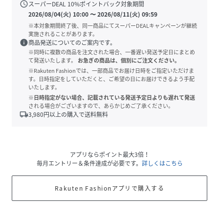
schedule
スーパーDEAL
10
%ポイントバック対象期間
2026/08/04(火) 10:00
〜
2026/08/11(火) 09:59
※本対象期間終了後、同一商品にてスーパーDEALキャンペーンが継続
実施されることがあります。
info
商品発送についてのご案内です。
※同時に複数の商品を注文された場合、一番遅い発送予定日にまとめ
て発送いたします。
お急ぎの商品は、個別にご注文ください。
※Rakuten Fashionでは、一部商品でお届け日時をご指定いただけま
す。日時指定をしていただくと、ご希望の日にお届けできるよう手配
いたします。
※日時指定がない場合、記載されている発送予定日よりも遅れて発送
される場合がございますので、あらかじめご了承ください。
local_shipping
3,980
円以上の購入で送料無料
アプリならポイント最大3倍！
毎月エントリー＆条件達成が必要です。
詳しくはこちら
Rakuten Fashionアプリで購入する