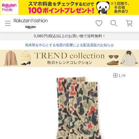
menu
home
search
favorite_border
shopping_cart
lock_outline
メニュー
トップ
検索
お気に入り
カート
ログイン
3,980円(税込)以上のお買い物で送料無料！
熊本県を中心とする地震の影響による配送遅延のお知らせ
1
/
9