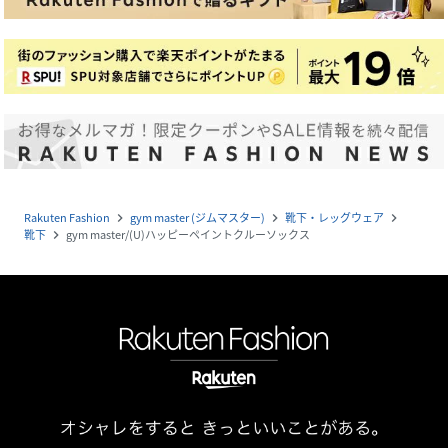
Rakuten Fashion
gym master (ジムマスター)
靴下・レッグウェア
navigate_next
navigate_next
navigate_next
靴下
gym master/(U)ハッピーペイントクルーソックス
navigate_next