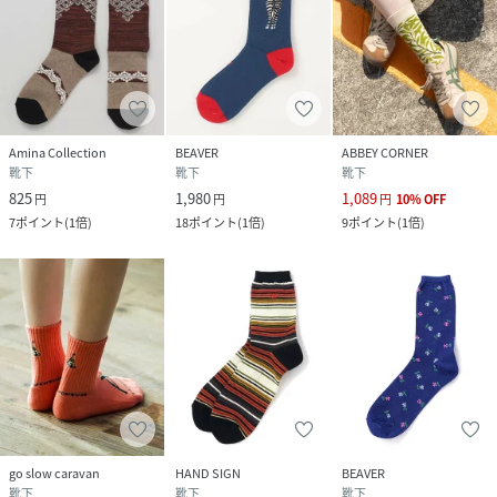
Amina Collection
BEAVER
ABBEY CORNER
靴下
靴下
靴下
825
1,980
1,089
円
円
円
10
%
OFF
7
ポイント
(
1倍
)
18
ポイント
(
1倍
)
9
ポイント
(
1倍
)
go slow caravan
HAND SIGN
BEAVER
靴下
靴下
靴下