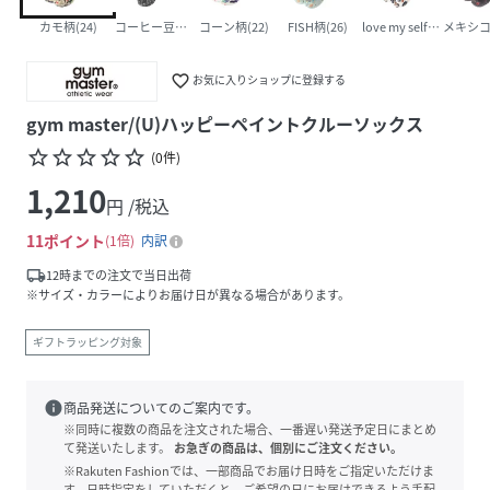
カモ柄(24)
コーヒー豆柄(23)
コーン柄(22)
FISH柄(26)
love my self柄(25)
メキシコ柄
favorite_border
お気に入りショップに登録する
gym master/(U)ハッピーペイントクルーソックス
star_border
star_border
star_border
star_border
star_border
(
0
件
)
1,210
円 /税込
11
ポイント
1倍
内訳
local_shipping
12時までの注文で当日出荷
※サイズ・カラーによりお届け日が異なる場合があります。
ギフトラッピング対象
info
商品発送についてのご案内です。
※同時に複数の商品を注文された場合、一番遅い発送予定日にまとめ
て発送いたします。
お急ぎの商品は、個別にご注文ください。
※Rakuten Fashionでは、一部商品でお届け日時をご指定いただけま
す。日時指定をしていただくと、ご希望の日にお届けできるよう手配