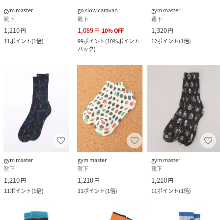
gym master
go slow caravan
gym master
靴下
靴下
靴下
1,210
1,089
1,320
円
円
10
%
OFF
円
11
ポイント
(
1倍
)
99
ポイント
(
10%ポイント
12
ポイント
(
1倍
)
バック
)
gym master
gym master
gym master
靴下
靴下
靴下
1,210
1,210
1,210
円
円
円
11
ポイント
(
1倍
)
11
ポイント
(
1倍
)
11
ポイント
(
1倍
)