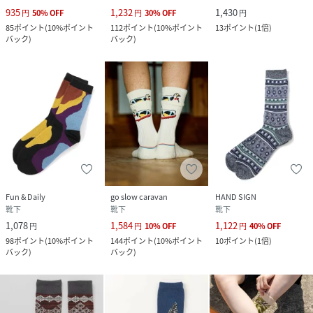
935
1,232
1,430
円
50
%
OFF
円
30
%
OFF
円
85
ポイント
(
10%ポイント
112
ポイント
(
10%ポイント
13
ポイント
(
1倍
)
バック
)
バック
)
Fun & Daily
go slow caravan
HAND SIGN
靴下
靴下
靴下
1,078
1,584
1,122
円
円
10
%
OFF
円
40
%
OFF
98
ポイント
(
10%ポイント
144
ポイント
(
10%ポイント
10
ポイント
(
1倍
)
バック
)
バック
)