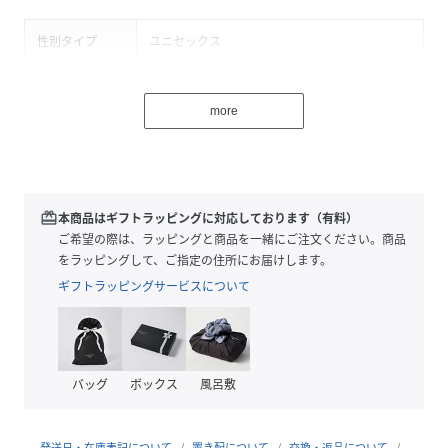
性別タイプ
ユニセックス
原産国
中国
more
素材
ポリエステル
コットン
その他
サイズ
23-25、25-27
redeem
本商品はギフトラッピングに対応しております（有料）
ご希望の際は、ラッピングと商品を一緒にご注文ください。商品
品番
NY6126_G857329A
をラッピングして、ご指定の住所にお届けします。
(
G857329A-24-23 NY6126
)
ギフトラッピングサービスについて
バッグ
ボックス
風呂敷
発送日・在庫表記について
置き配について
交換・返品について