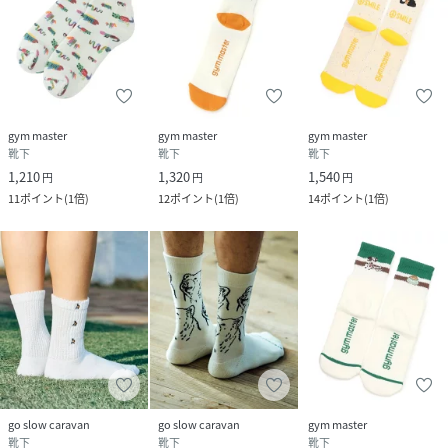
gym master
gym master
gym master
靴下
靴下
靴下
1,210
1,320
1,540
円
円
円
11
ポイント
(
1倍
)
12
ポイント
(
1倍
)
14
ポイント
(
1倍
)
go slow caravan
go slow caravan
gym master
靴下
靴下
靴下