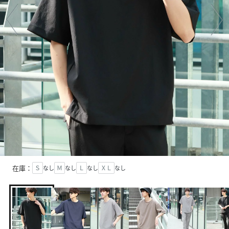
在庫：
Ｓ
なし
Ｍ
なし
Ｌ
なし
ＸＬ
なし