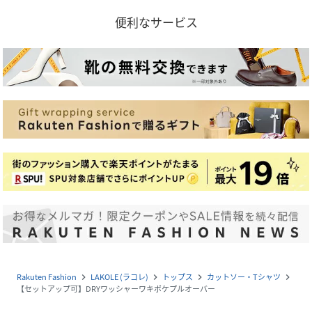
便利なサービス
Rakuten Fashion
LAKOLE (ラコレ)
トップス
カットソー・Tシャツ
navigate_next
navigate_next
navigate_next
navigate_next
【セットアップ可】DRYワッシャーワキポケプルオーバー