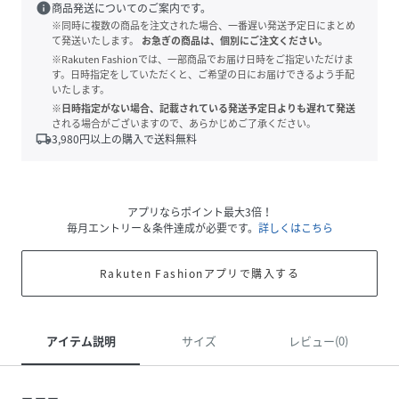
info
商品発送についてのご案内です。
※同時に複数の商品を注文された場合、一番遅い発送予定日にまとめ
て発送いたします。
お急ぎの商品は、個別にご注文ください。
※Rakuten Fashionでは、一部商品でお届け日時をご指定いただけま
す。日時指定をしていただくと、ご希望の日にお届けできるよう手配
いたします。
※日時指定がない場合、記載されている発送予定日よりも遅れて発送
される場合がございますので、あらかじめご了承ください。
local_shipping
3,980
円以上の購入で送料無料
アプリならポイント最大3倍！
毎月エントリー＆条件達成が必要です。
詳しくはこちら
Rakuten Fashionアプリで購入する
アイテム説明
サイズ
レビュー(0)
ーーー