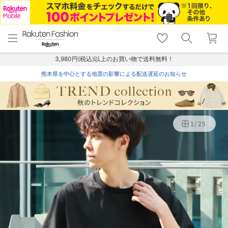
menu
home
search
favorite_border
shopping_cart
lock_outline
メニュー
トップ
検索
お気に入り
カート
ログイン
3,980円(税込)以上のお買い物で送料無料！
熊本県を中心とする地震の影響による配送遅延のお知らせ
1
/
25