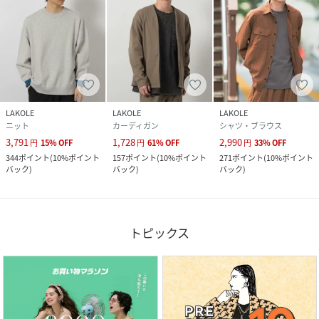
LAKOLE
LAKOLE
LAKOLE
ニット
カーディガン
シャツ・ブラウス
3,791
1,728
2,990
円
15
%
OFF
円
61
%
OFF
円
33
%
OFF
344
ポイント
(
10%ポイント
157
ポイント
(
10%ポイント
271
ポイント
(
10%ポイント
バック
)
バック
)
バック
)
トピックス