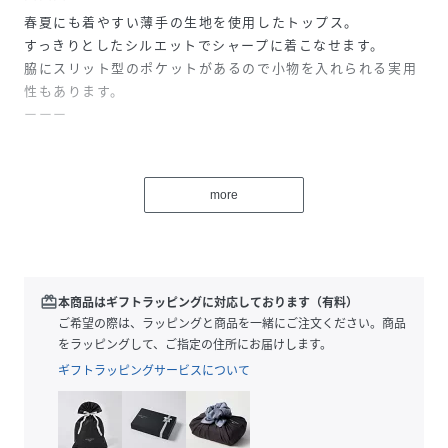
春夏にも着やすい薄手の生地を使用したトップス。
すっきりとしたシルエットでシャープに着こなせます。
脇にスリット型のポケットがあるので小物を入れられる実用
性もあります。
ーーー
【素材】
べたつかないさらさらとした肌触り。
more
【スタイリング】
シンプルなデザインなので着回し抜群。
同素材のボトムと合わせてのセットアップスタイルもおすす
め。
redeem
本商品はギフトラッピングに対応しております（有料）
ご希望の際は、ラッピングと商品を一緒にご注文ください。商品
をラッピングして、ご指定の住所にお届けします。
性別タイプ
メンズ
ギフトラッピングサービスについて
原産国
CHINA
素材
本体:ポリエステル100%