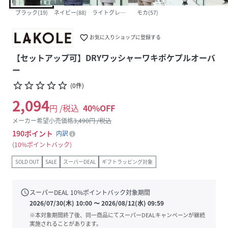
ブラック(19)
ネイビー(88)
ライトグレー(12)
モカ(57)
favorite_border
お気に入りショップに登録する
【セットアップ可】DRYワッシャーワキポケプルオーバ
ー
star_border
star_border
star_border
star_border
star_border
(
0
件
)
2,094
円 /税込
40
%OFF
メーカー希望小売価格
3,490
円 /税込
190
ポイント
内訳
10%ポイントバック
SOLD OUT
SALE
スーパーDEAL
ギフトラッピング対象
schedule
スーパーDEAL
10
%ポイントバック対象期間
2026/07/30(木) 10:00
〜
2026/08/12(水) 09:59
※本対象期間終了後、同一商品にてスーパーDEALキャンペーンが継続
実施されることがあります。