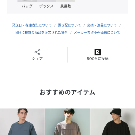
リブ:ナイロン100%
バッグ
ボックス
風呂敷
サイズ
Ｓ、Ｍ、Ｌ、ＸＬ
発送日・在庫表記について
置き配について
交換・返品について
クリーニング
洗濯機洗い可（ネット使用）
同時に複数の商品を注文された場合
メーカー希望小売価格について
品番
NY5203_289688
(
289688-88-02 NY5203
)
シェア
ROOMに投稿
おすすめのアイテム