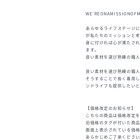
WE'REONAMISSIONOF
あらゆるライフステージ
が私たちのミッションと考
身に付ければ心が満たさ
ます。
良い素材を選び熟練の職人
良い素材を選び熟練の職人
そうすることで長く着用
ンドライフも提供したいと
【価格改定のお知らせ】
こちらの商品は価格改定
旧価格のタグが付いた商
画面上表示されている価
あらかじめご了承くださ