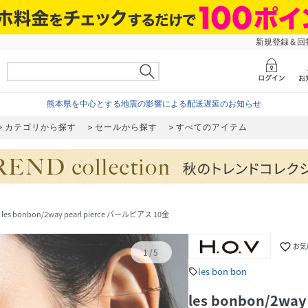
新規登録＆回答
熊本県を中心とする地震の影響による配送遅延のお知らせ
カテゴリから探す
セールから探す
すべてのアイテム
les bonbon/2way pearl pierce パールピアス 10金
favorite_border
お気
1
/
5
les bon bon
sell
les bonbon/2wa