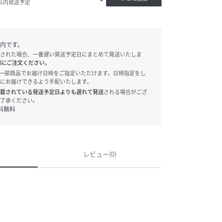
日以内発送予定
内です。
された場合、一番遅い発送予定日にまとめて発送いたしま
別にご注文ください。
onでは、一部商品でお届け日時をご指定いただけます。日時指定をし
にお届けできるよう手配いたします。
載されている発送予定日よりも遅れて発送
される場合がござ
了承ください。
料無料
レビュー(0)