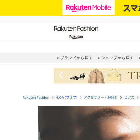
ブランドから探す
ショップから探す
navigate_before
Rakuten Fashion
H.O.V (フォブ)
アクセサリー・腕時計
ピアス
navigate_next
navigate_next
navigate_next
navigate_next