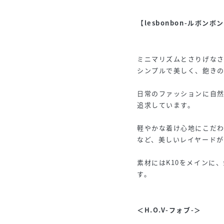
【lesbonbon-ルボンボン
ミニマリズムとさりげな
シンプルで美しく、飽き
日常のファッションに自
追求しています。
軽やかな着け心地にこだ
など、美しいレイヤード
素材にはK10をメインに
す。
＜H.O.V-フォブ-＞