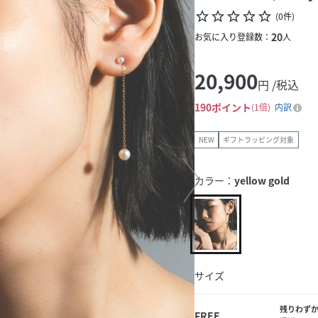
star_border
star_border
star_border
star_border
star_border
(
0
件
)
20
お気に入り登録数：
人
20,900
円 /税込
190
ポイント
1倍
内訳
NEW
ギフトラッピング対象
カラー：
yellow gold
サイズ
残りわず
FREE