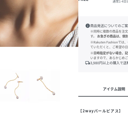
通常1-4
info
商品発送についてのご案
※同時に複数の商品を注文
す。
お急ぎの商品は、個
※Rakuten Fashi
ていただくと、ご希望の日
※日時指定がない場合、記
いますので、あらかじめご
local_shipping
3,980
円以上の購入で送
アイテム説明
【2wayパールピアス】