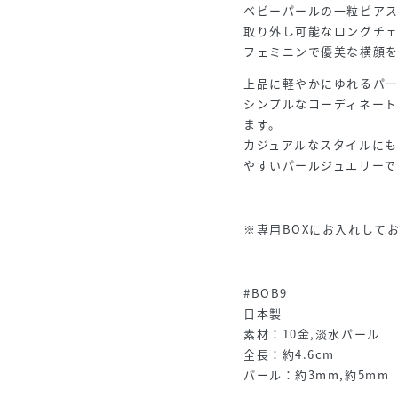
ベビーパールの一粒ピアス
取り外し可能なロングチェ
フェミニンで優美な横顔
上品に軽やかにゆれるパ
シンプルなコーディネー
ます。
カジュアルなスタイルに
やすいパールジュエリーで
※専用BOXにお入れして
#BOB9
日本製
素材：10金,淡水パール
全長：約4.6cm
パール：約3mm,約5mm