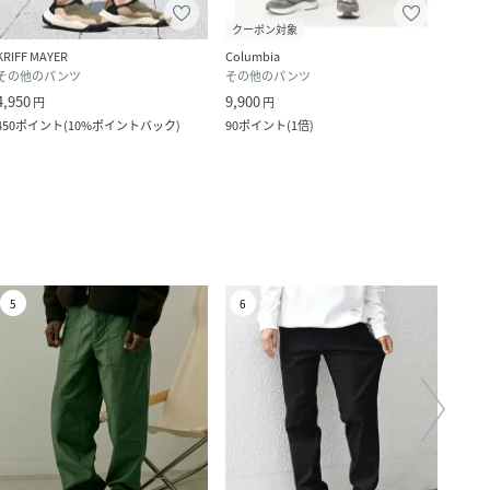
クーポン対象
クー
KRIFF MAYER
Columbia
Colum
その他のパンツ
その他のパンツ
その
4,950
9,900
11,0
円
円
450
ポイント
(
10%ポイントバック
)
90
ポイント
(
1倍
)
100
ポ
5
6
7