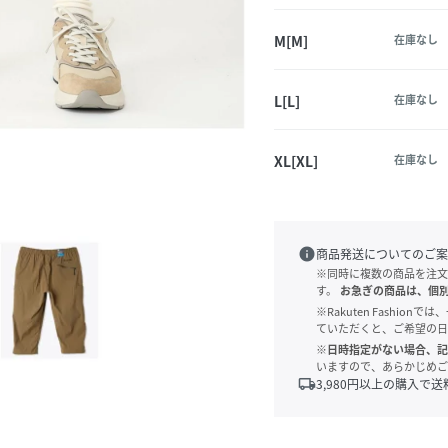
M[M]
在庫なし
L[L]
在庫なし
XL[XL]
在庫なし
info
商品発送についてのご案
※同時に複数の商品を注文
す。
お急ぎの商品は、個
※Rakuten Fashi
ていただくと、ご希望の日
※日時指定がない場合、記
いますので、あらかじめご
local_shipping
3,980
円以上の購入で送