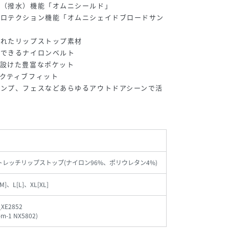
水（撥水）機能「オムニシールド」
プロテクション機能「オムニシェイドブロードサン
優れたリップストップ素材
ができるナイロンベルト
に設けた豊富なポケット
クティブフィット
ャンプ、フェスなどあらゆるアウトドアシーンで活
ストレッチリップストップ(ナイロン96%、ポリウレタン4%)
M]、L[L]、XL[XL]
_XE2852
-m-1 NX5802
)