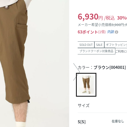
6,930
円 /税込
30
%
メーカー希望小売価格
9,900
円 
63
ポイント
1倍
内訳
SOLD OUT
SALE
ギフトラッピン
ブランドクーポン対象商品
ご利用に
カラー：
ブラウン[004001]
サイズ
S[S]
在庫なし