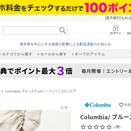
[楽天銀行]もれ
熊本県を中心とする地震の影響による配送遅延のお知らせ
カテゴリから探す
セールから探す
すべてのアイテム
Columbia/ ブルーステムIIニーパンツ /コロンビア
navigate_next
favorite_border
お気
1
/
4
Columbia/ ブ
star_border
star_border
star_border
star_border
star_border
(
-
件
)