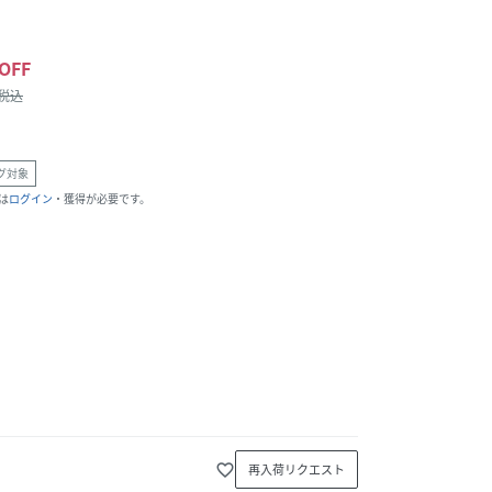
OFF
/税込
グ対象
は
ログイン
・獲得が必要です。
favorite_border
再入荷リクエスト