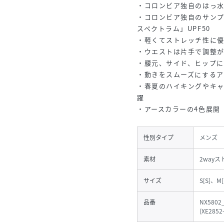
・コロンビア独自のはっ
・コロンビア独自のサン
スペクトラム」UPF50
・軽くてストレッチ性に
・ウエストは片手で調整
・腰元、サイド、ヒップ
・動きをスムーズにするア
・春夏のハイキングやキ
躍
・アースカラーの4色展開
性別タイプ
メンズ
素材
2way
サイズ
S[S]、M[
品番
NX5802
(
XE2852