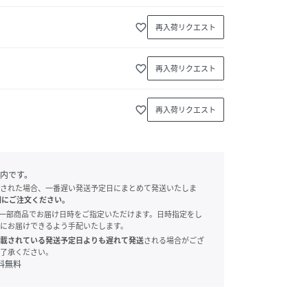
favorite_border
再入荷リクエスト
favorite_border
再入荷リクエスト
favorite_border
再入荷リクエスト
内です。
された場合、一番遅い発送予定日にまとめて発送いたしま
別にご注文ください。
onでは、一部商品でお届け日時をご指定いただけます。日時指定をし
にお届けできるよう手配いたします。
載されている発送予定日よりも遅れて発送
される場合がござ
了承ください。
料無料