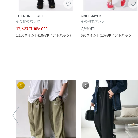
THE NORTH FACE
KRIFF MAYER
その他のパンツ
その他のパンツ
12,320
7,590
円
30
%
OFF
円
1,120
ポイント
(
10%ポイントバック
)
690
ポイント
(
10%ポイントバック
)
1
2