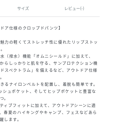
サイズ
レビュー(-)
トドア仕様のクロップドパンツ】
が魅力の軽くてストレッチ性に優れたリップストッ
ツ。
水（撥水）機能「オムニシールド」に加えて、
外線からしっかりと肌を守る、サンプロテクション機
ードスペクトラム」を備えるなど、アウトドア仕様
。
できるナイロンベルトを配置し、着脱も簡単です。
ッシュポケット、そしてヒップポケットと豊富な
つ。
ティブフィットに加えて、アウトドアシーンに適
、春夏のハイキングやキャンプ、フェスなどあら
躍します。