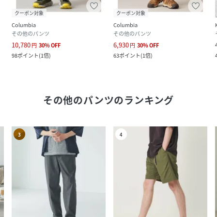
クーポン対象
クーポン対象
Columbia
Columbia
その他のパンツ
その他のパンツ
10,780
6,930
円
30
%
OFF
円
30
%
OFF
98
ポイント
(
1倍
)
63
ポイント
(
1倍
)
その他のパンツ
のランキング
3
4