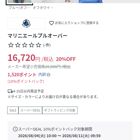
ブルー/オフホワイト
オフホワイト/グリーン
favorite_border
お気に入りショップに登録する
マリニエールプルオーバー
star_border
star_border
star_border
star_border
star_border
(
-
件
)
16,720
円 /税込
20
%OFF
メーカー希望小売価格
20,900
円 /税込
1,520
ポイント
内訳
10%ポイントバック
local_shipping
4-15日以内発送予定
※サイズ・カラーによりお届け日が異なる場合があります。
SALE
スーパーDEAL
ギフトラッピング対象
schedule
スーパーDEAL
10
%ポイントバック対象期間
2026/08/04(火) 10:00
〜
2026/08/11(火) 09:59