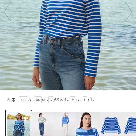
在庫：
XXS
なし
XS
なし
S
残りわずか
M
なし
L
なし