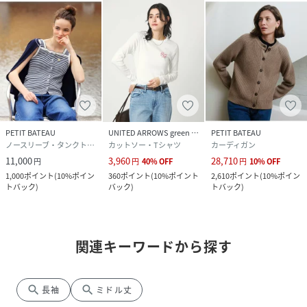
PETIT BATEAU
UNITED ARROWS green label relaxing
PETIT BATEAU
ノースリーブ・タンクトップ
カットソー・Tシャツ
カーディガン
11,000
3,960
28,710
円
円
40
%
OFF
円
10
%
OFF
1,000
ポイント
(
10%ポイン
360
ポイント
(
10%ポイント
2,610
ポイント
(
10%ポイン
トバック
)
バック
)
トバック
)
関連キーワードから探す
search
search
長袖
ミドル丈