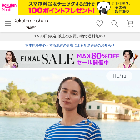
menu
home
search
favorite_border
shopping_cart
lock_outline
メニュー
トップ
検索
お気に入り
カート
ログイン
3,980円(税込)以上のお買い物で送料無料！
熊本県を中心とする地震の影響による配送遅延のお知らせ
1
/
12