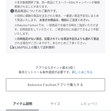
※本対象期間終了後、同一商品にてスーパーDEALキャンペーンが継続
実施されることがあります。
info
商品発送についてのご案内です。
※同時に複数の商品を注文された場合、一番遅い発送予定日にまとめ
て発送いたします。
お急ぎの商品は、個別にご注文ください。
※Rakuten Fashionでは、一部商品でお届け日時をご指定いただけま
す。日時指定をしていただくと、ご希望の日にお届けできるよう手配
いたします。
※日時指定がない場合、記載されている発送予定日よりも遅れて発送
される場合がございますので、あらかじめご了承ください。
local_shipping
3,980
円以上の購入で送料無料
アプリならポイント最大3倍！
毎月エントリー＆条件達成が必要です。
詳しくはこちら
Rakuten Fashionアプリで購入する
アイテム説明
サイズ
レビュー(-)