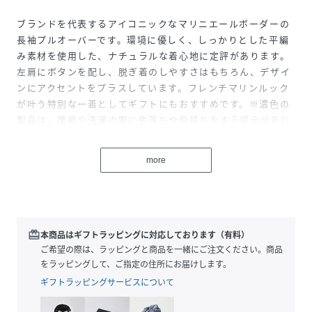
ブランドを代表するアイコニックなマリニエールボーダーの
長袖プルオーバーです。環境に優しく、しっかりとした平編
み素材を使用した、ナチュラルな着心地に定評があります。
左肩にボタンを配し、脱ぎ着のしやすさはもちろん、デザイ
ンにアクセントをプラスしています。フレンチマリンルック
が叶う特別な一着としてギフトにもおすすめです。※濃色の
製品は、摩擦や洗濯の際に色落ちや色移りをする場合があり
ます。中性洗剤で単独洗いをしてください。
オフホワイト/グリーン：モデル身長173cm 着用サイズ：S
more
性別タイプ
レディース
原産国
チュニジア
redeem
本商品はギフトラッピングに対応しております（有料）
ご希望の際は、ラッピングと商品を一緒にご注文ください。商品
素材
100%綿
をラッピングして、ご指定の住所にお届けします。
サイズ
XXS、XS、S、M、L
ギフトラッピングサービスについて
品番
NX4315_A0D0J