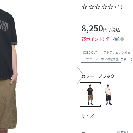
star_border
star_border
star_border
star_border
star_border
(
-
件
)
8,250
円 /税込
75
ポイント
1倍
内訳
SOLD OUT
ギフトラッピング対象
ブランドクーポン対象商品
ご利用に
カラー：
ブラック
サイズ
M
在庫なし