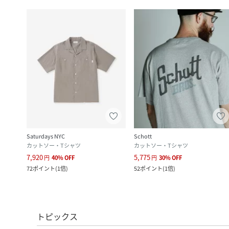
Saturdays NYC
Schott
カットソー・Tシャツ
カットソー・Tシャツ
7,920
5,775
円
40
%
OFF
円
30
%
OFF
72
ポイント
(
1倍
)
52
ポイント
(
1倍
)
トピックス