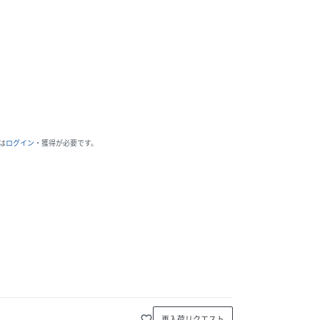
は
ログイン
・獲得が必要です。
favorite_border
再入荷リクエスト