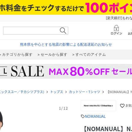
[楽天銀行]もれ
熊本県を中心とする地震の影響による配送遅延のお知らせ
カテゴリから探す
セールから探す
すべてのアイテム
ーマインドザエックスユー／チカシツプラス)
トップス
カットソー・Tシャツ
【NOMANUAL】N.D
navigate_next
navigate_next
navigate_next
favorite_border
お気
1
/
12
NOMANUAL
sell
【NOMANUAL】N.D