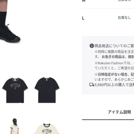
L
在庫なし
info
商品発送についてのご案
※同時に複数の商品を注文
す。
お急ぎの商品は、個
※Rakuten Fashi
ていただくと、ご希望の日
※日時指定がない場合、記
いますので、あらかじめご
local_shipping
3,980
円以上の購入で送
アイテム説明