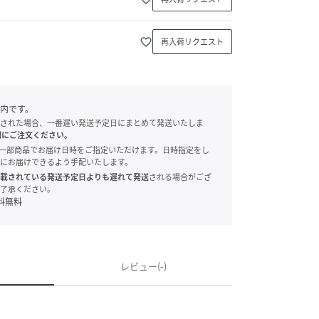
favorite_border
再入荷リクエスト
内です。
された場合、一番遅い発送予定日にまとめて発送いたしま
別にご注文ください。
onでは、一部商品でお届け日時をご指定いただけます。日時指定をし
にお届けできるよう手配いたします。
載されている発送予定日よりも遅れて発送
される場合がござ
了承ください。
料無料
レビュー(-)