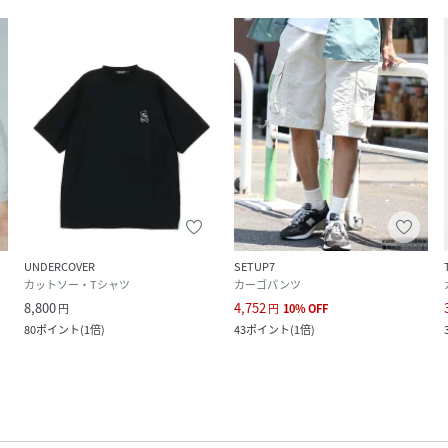
UNDERCOVER
SETUP7
カットソー・Tシャツ
カーゴパンツ
8,800
4,752
円
円
10
%
OFF
80
ポイント
(
1倍
)
43
ポイント
(
1倍
)