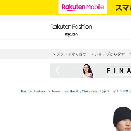
ブランドから探す
ショップから探す
navigate_before
Rakuten Fashion
Never mind the XU / Chikashitsu+ (ネバ
navigate_next