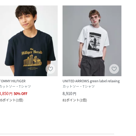
TOMMY HILFIGER
UNITED ARROWS green label relaxing
カットソー・Tシャツ
カットソー・Tシャツ
3,850
8,910
円
50
%
OFF
円
35
ポイント
(
1倍
)
81
ポイント
(
1倍
)