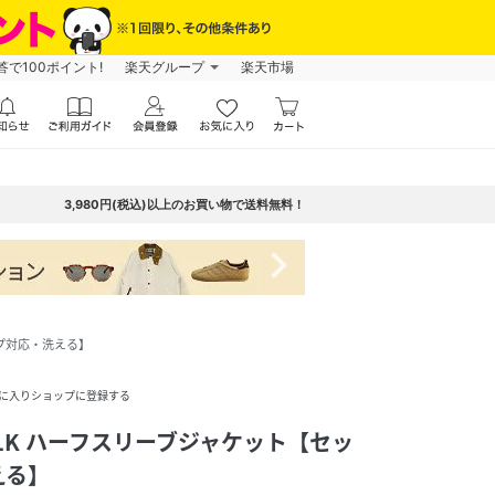
で100ポイント!
楽天グループ
楽天市場
3,980円(税込)以上のお買い物で送料無料！
navigate_next
アップ対応・洗える】
に入りショップに登録する
E SILK ハーフスリーブジャケット【セッ
える】