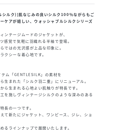
ントルシルク)]肌なじみの良いシルク100％ながらもご
ジーケアが嬉しい、ウォッシャブルシルクシリーズ
ヴィンテージムードのジャケットが、
ャツ感覚で気軽に羽織れる半袖で登場。
ならではの光沢感が上品な印象に。
リラクシーな着心地です。
テム「GENTLESILK」の素材を
から生まれた「シルク羽二重」にリニューアル。
さから生まれる心地よい肌触りが特長です。
加工を施しヴィンテージシルクのような深みのある
も特長の一つです。
加えて新たにジャケット、ワンピース、ジレ、ショ
しめるラインナップで展開いたします。