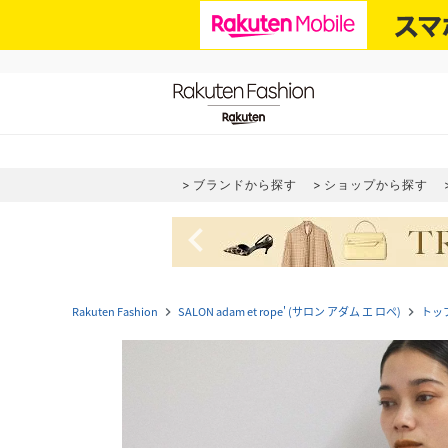
ブランドから探す
ショップから探す
navigate_before
Rakuten Fashion
SALON adam et rope' (サロン アダム エ ロペ)
トッ
navigate_next
navigate_next