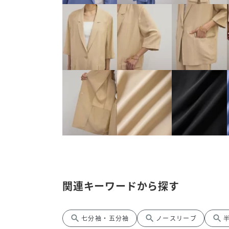
関連キーワードから探す
search
search
search
七分袖・五分袖
ノースリーブ