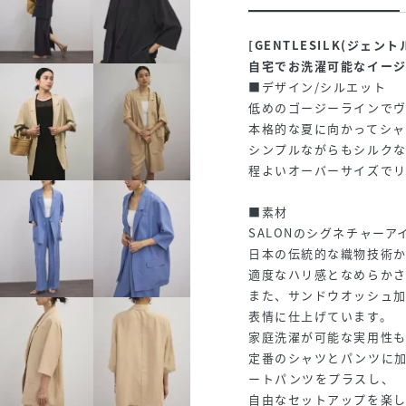
[GENTLESILK(ジェ
自宅でお洗濯可能なイー
■デザイン/シルエット
低めのゴージーラインで
本格的な夏に向かってシ
シンプルながらもシルク
程よいオーバーサイズで
■素材
SALONのシグネチャーアイ
日本の伝統的な織物技術
適度なハリ感となめらか
また、サンドウオッシュ
表情に仕上げています。
家庭洗濯が可能な実用性
定番のシャツとパンツに
ートパンツをプラスし、
自由なセットアップを楽