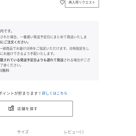
favorite_border
再入荷リクエスト
内です。
された場合、一番遅い発送予定日にまとめて発送いたしま
別にご注文ください。
onでは、一部商品でお届け日時をご指定いただけます。日時指定をし
にお届けできるよう手配いたします。
載されている発送予定日よりも遅れて発送
される場合がござ
了承ください。
料無料
ポイントが貯まります！
詳しくはこちら
店舗を探す
サイズ
レビュー(-)