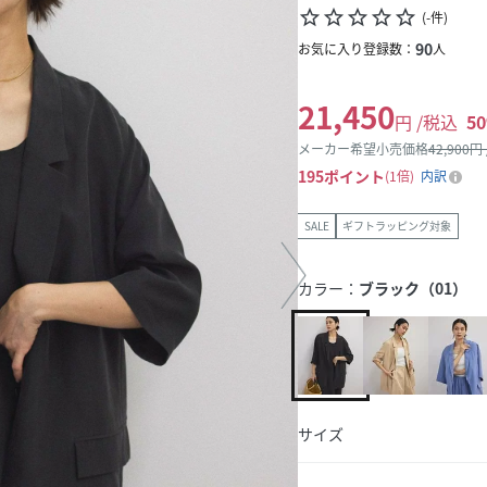
star_border
star_border
star_border
star_border
star_border
(
-
件
)
90
お気に入り登録数：
人
21,450
円 /税込
50
メーカー希望小売価格
42,900
円
195
ポイント
1倍
内訳
SALE
ギフトラッピング対象
カラー：
ブラック（01）
サイズ