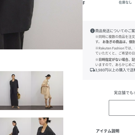
F
在庫なし
info
商品発送についてのご案
※同時に複数の商品を注文
す。
お急ぎの商品は、個
※Rakuten Fashi
ていただくと、ご希望の日
※日時指定がない場合、記
いますので、あらかじめご
local_shipping
3,980
円以上の購入で送
実店舗でも
アイテム説明