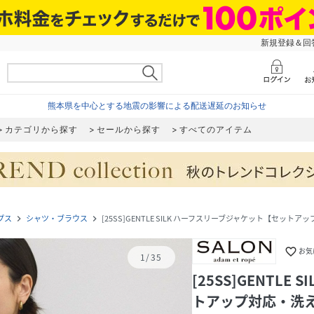
新規登録＆回答
熊本県を中心とする地震の影響による配送遅延のお知らせ
カテゴリから探す
セールから探す
すべてのアイテム
プス
シャツ・ブラウス
[25SS]GENTLE SILK ハーフスリーブジャケット【セット
navigate_next
navigate_next
favorite_border
お気
1
/
35
[25SS]GENTL
トアップ対応・洗