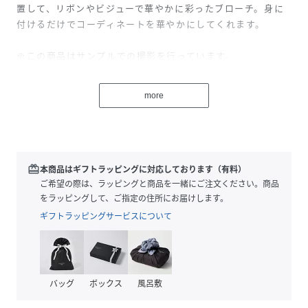
置して、リボンやビジューで華やかに彩ったブローチ。身に
付けるだけでコーディネートを華やかにしてくれます。
※この商品はサンプルでの撮影を行っています。
実際の商品とイメージ、仕様が異なる場合がございます。
more
性別タイプ
レディース
原産国
中国製
redeem
本商品はギフトラッピングに対応しております（有料）
素材
真鍮 エポキシ樹脂 ガラス プラスチック 鉄
ご希望の際は、ラッピングと商品を一緒にご注文ください。商品
をラッピングして、ご指定の住所にお届けします。
サイズ
X
ギフトラッピングサービスについて
品番
NX2833_01
(
W5V34522---01-X NX2833
)
バッグ
ボックス
風呂敷