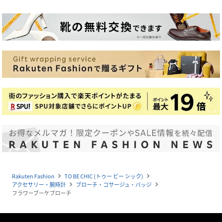
Rakuten Fashion
TO BE CHIC (トゥー ビー シック)
navigate_next
navigate_next
アクセサリー・腕時計
ブローチ・コサージュ・バッジ
navigate_next
navigate_next
フラワーブーケブローチ