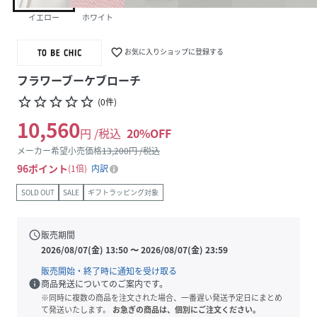
イエロー
ホワイト
favorite_border
お気に入りショップに登録する
フラワーブーケブローチ
star_border
star_border
star_border
star_border
star_border
(
0
件
)
10,560
円 /税込
20
%OFF
メーカー希望小売価格
13,200
円 /税込
96
ポイント
1倍
内訳
SOLD OUT
SALE
ギフトラッピング対象
schedule
販売期間
2026/08/07(金) 13:50
〜
2026/08/07(金) 23:59
販売開始・終了時に通知を受け取る
info
商品発送についてのご案内です。
※同時に複数の商品を注文された場合、一番遅い発送予定日にまとめ
て発送いたします。
お急ぎの商品は、個別にご注文ください。