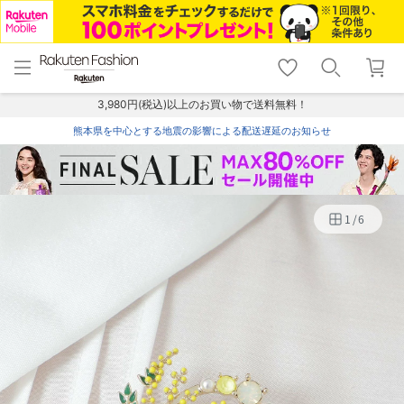
menu
home
search
favorite_border
shopping_cart
lock_outline
メニュー
トップ
検索
お気に入り
カート
ログイン
3,980円(税込)以上のお買い物で送料無料！
熊本県を中心とする地震の影響による配送遅延のお知らせ
1
/
6