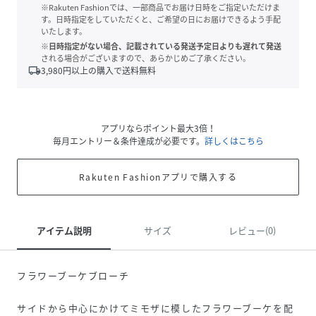
※Rakuten Fashionでは、一部商品でお届け日時をご指定いただけま
す。日時指定をしていただくと、ご希望の日にお届けできるよう手配
いたします。
※日時指定がない場合、記載されている発送予定日よりも遅れて発送
される場合がございますので、あらかじめご了承ください。
local_shipping
3,980
円以上の購入で送料無料
アプリならポイント最大3倍！
毎月エントリー＆条件達成が必要です。
詳しくはこちら
Rakuten Fashionアプリで購入する
アイテム説明
サイズ
レビュー(0)
フラワーブーケブローチ
サイドから中心にかけてミモザに模したフラワーブーケを配