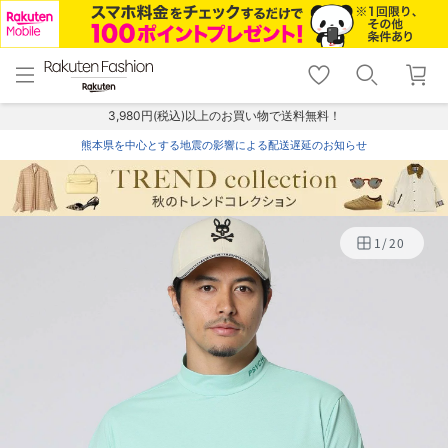
menu
home
search
favorite_border
shopping_cart
lock_outline
メニュー
トップ
検索
お気に入り
カート
ログイン
3,980円(税込)以上のお買い物で送料無料！
熊本県を中心とする地震の影響による配送遅延のお知らせ
1
/
20