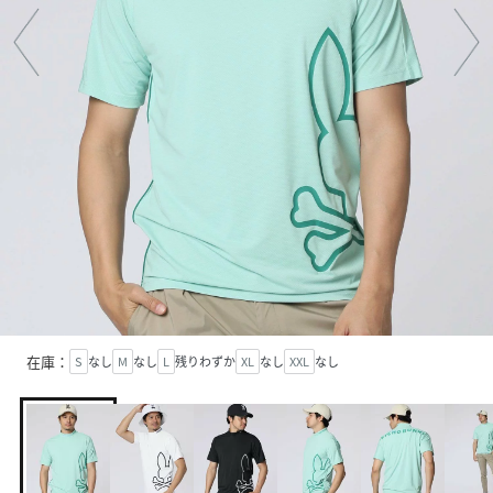
在庫：
S
なし
M
なし
L
残りわずか
XL
なし
XXL
なし