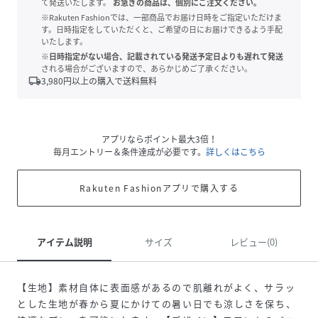
て発送いたします。
お急ぎの商品は、個別にご注文ください。
※Rakuten Fashionでは、一部商品でお届け日時をご指定いただけま
す。日時指定をしていただくと、ご希望の日にお届けできるよう手配
いたします。
※日時指定がない場合、記載されている発送予定日よりも遅れて発送
される場合がございますので、あらかじめご了承ください。
local_shipping
3,980
円以上の購入で送料無料
アプリならポイント最大3倍！
毎月エントリー＆条件達成が必要です。
詳しくはこちら
Rakuten Fashionアプリで購入する
アイテム説明
サイズ
レビュー(0)
【生地】素材自体に表面感があるので肌離れがよく、サラッ
とした生地が春から夏にかけての暑い日でも涼しさを保ち、