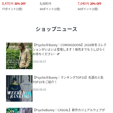
8,470
6,600
7,040
円
30
%
OFF
円
円
20
%
OFF
77
ポイント
(
1倍
)
60
ポイント
(
1倍
)
64
ポイント
(
1倍
)
ショップニュース
【Psycho🐰Bunny｜COMINGSOON】2026秋冬コレク
ションがいよいよ登場します！発売までもうしばらく
お待ちください…🍂
2026.08.07
【Psycho🐰Bunny｜ランキングTOP10】先週の人気
TOP10をご紹介！
2026.08.03
【PsychoBunny｜CASUAL】新作カジュアルウェアが