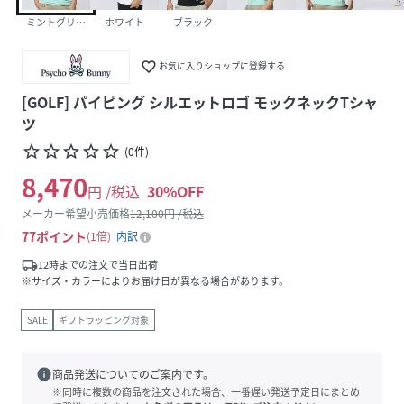
ミントグリーン
ホワイト
ブラック
favorite_border
お気に入りショップに登録する
[GOLF] パイピング シルエットロゴ モックネックTシャ
ツ
star_border
star_border
star_border
star_border
star_border
(
0
件
)
8,470
円 /税込
30
%OFF
メーカー希望小売価格
12,100
円 /税込
77
ポイント
1倍
内訳
local_shipping
12時までの注文で当日出荷
※サイズ・カラーによりお届け日が異なる場合があります。
SALE
ギフトラッピング対象
info
商品発送についてのご案内です。
※同時に複数の商品を注文された場合、一番遅い発送予定日にまとめ