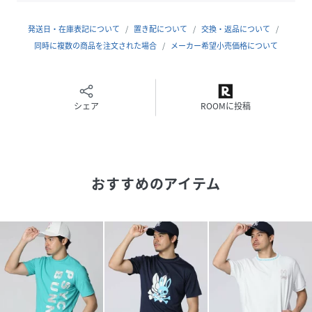
サイズ
S、M、L、XL、XXL
発送日・在庫表記について
置き配について
交換・返品について
同時に複数の商品を注文された場合
メーカー希望小売価格について
品番
NX0939_151554GF566
(
151554GF566-410-S NX0939
)
シェア
ROOMに投稿
おすすめのアイテム