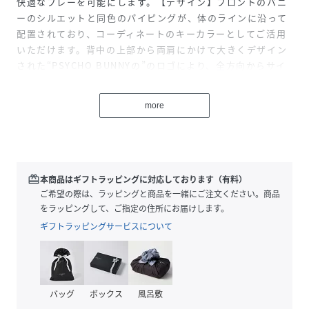
快適なプレーを可能にします。【デザイン】フロントのバニ
ーのシルエットと同色のパイピングが、体のラインに沿って
配置されており、コーディネートのキーカラーとしてご活用
いただけます。背中の上部から両肩にかけて大きくデザイン
された“PSYCHO BUNNYの”のロゴにより、全方向からサイ
コバニーらしさが感じられる魅力的なモックネックＴシャツ
です。お手持ちのパーカーなどの下に重ね着しても涼しく着
more
用でき、首元のロゴがアクセントとなります。ウィメンズモ
デルもあるため、お揃いのコーディネートでラウンドを楽し
むこともできます。中国製model：H185 B97 W79 H98 着
用サイズ：LARGE
redeem
本商品はギフトラッピングに対応しております（有料）
ご希望の際は、ラッピングと商品を一緒にご注文ください。商品
性別タイプ
メンズ
をラッピングして、ご指定の住所にお届けします。
ギフトラッピングサービスについて
原産国
-
素材
表地:
ポリエステル90%,, ポリウレタン10%,, パイピン
グ部分:
バッグ
ボックス
風呂敷
ポリエステル92%,, ポリウレタン8%