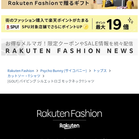
Rakuten Fashion
Psycho Bunny (サイコバニー)
トップス
navigate_next
navigate_next
navigate_next
カットソー・Tシャツ
navigate_next
[GOLF] パイピング シルエットロゴ モックネックTシャツ