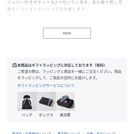
ジッパー付きポケットも2つ付いています。また取り外し可
能なショルダーストラップが付属します。
重さ：1.3kg
当店はValextra(ヴァレクストラ)の直営店です。
more
性別タイプ
レディース
原産国
イタリア
redeem
本商品はギフトラッピングに対応しております（有料）
ご希望の際は、ラッピングと商品を一緒にご注文ください。商品
素材
ソフトカーフスキン
をラッピングして、ご指定の住所にお届けします。
サイズ
F
ギフトラッピングサービスについて
品番
NX0146_8052101359107
(
8052101359107-0-0 NX0146
)
バッグ
ボックス
風呂敷
発送日・在庫表記について
置き配について
交換・返品について