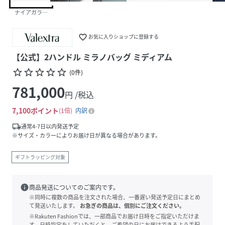
ナイアガラブルー
favorite_border
お気に入りショップに登録する
【公式】2ハンドル ミラノバッグ ミディアム
star_border
star_border
star_border
star_border
star_border
(
0
件
)
781,000
円 /税込
7,100
ポイント
1倍
内訳
local_shipping
通常4-7日以内発送予定
※サイズ・カラーによりお届け日が異なる場合があります。
ギフトラッピング対象
info
商品発送についてのご案内です。
※同時に複数の商品を注文された場合、一番遅い発送予定日にまとめ
て発送いたします。
お急ぎの商品は、個別にご注文ください。
※Rakuten Fashionでは、一部商品でお届け日時をご指定いただけま
す。日時指定をしていただくと、ご希望の日にお届けできるよう手配