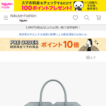
menu
home
search
favorite_border
shopping_cart
lock_outline
メニュー
トップ
検索
お気に入り
カート
ログイン
3,980円(税込)以上のお買い物で送料無料！
熊本県を中心とする地震の影響による配送遅延のお知らせ
1
/
7