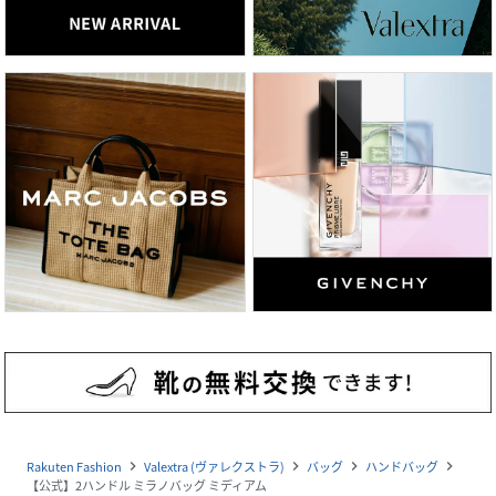
Rakuten Fashion
Valextra (ヴァレクストラ)
バッグ
ハンドバッグ
navigate_next
navigate_next
navigate_next
navigate_next
【公式】2ハンドル ミラノバッグ ミディアム