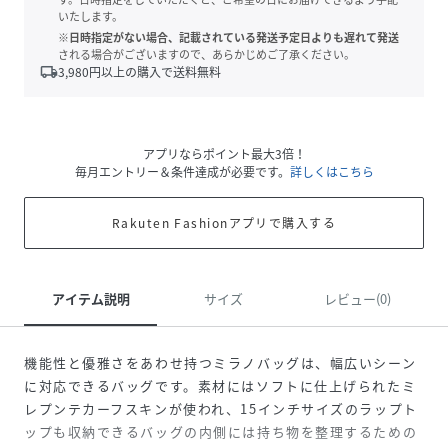
いたします。
※日時指定がない場合、記載されている発送予定日よりも遅れて発送
される場合がございますので、あらかじめご了承ください。
local_shipping
3,980
円以上の購入で送料無料
アプリならポイント最大3倍！
毎月エントリー＆条件達成が必要です。
詳しくはこちら
Rakuten Fashionアプリで購入する
アイテム説明
サイズ
レビュー(0)
機能性と優雅さをあわせ持つミラノバッグは、幅広いシーン
に対応できるバッグです。素材にはソフトに仕上げられたミ
レプンテカーフスキンが使われ、15インチサイズのラップト
ップも収納できるバッグの内側には持ち物を整理するための