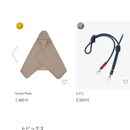
1
2
Snow Peak
A.P.C.
7,480
5,500
円
円
トピックス