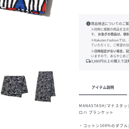
info
商品発送についてのご案
※同時に複数の商品を注文
す。
お急ぎの商品は、個
※Rakuten Fashi
ていただくと、ご希望の日
※日時指定がない場合、記
いますので、あらかじめご
local_shipping
3,980
円以上の購入で送
アイテム説明
MANASTASH/マナスタッシ
ロハ ブランケット
・コットン100%のダブ