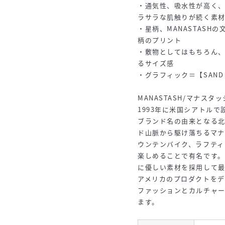
・通気性、吸水性が高く
ラサラな肌触りが続く素
・星柄、MANASTAS
柄のプリント
・敷物としてはもちろん
るサイズ感
・グラフィック＝【SAND NAO
MANASTASH/マナスタ
1993年に米国シアトルで設
ブランド名の由来となる
ド山脈から駆け落ちるマ
ウンテンバイク、ラフティ
楽しめることで有名です
に優しい素材を採用して
アメリカのプロダクトを
ファッションとカルチャ
ます。