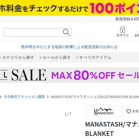
新規登録＆回答
熊本県を中心とする地震の影響による配送遅延のお知らせ
カテゴリから探す
セールから探す
すべてのアイテム
その他のファッション雑貨
MANASTASH/マナスタッシュ/GAUZE MANALOHA BLAN
gate_next
navigate_next
favorite_border
お気
1
/
7
MANASTASH/マナ
BLANKET