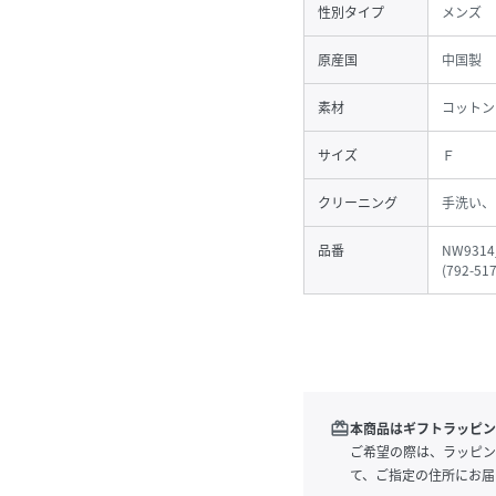
性別タイプ
メンズ
原産国
中国製
素材
コットン
サイズ
Ｆ
クリーニング
手洗い、
品番
NW9314
(
792-51
redeem
本商品はギフトラッピン
ご希望の際は、ラッピン
て、ご指定の住所にお届