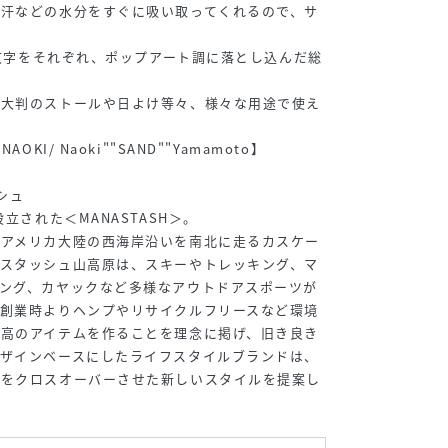
、汗などの水分をすぐに吸い取ってくれるので、サ
材
Hの文字をそれぞれ、ポップアート調に落とし込んだ総
、大判のストールや日よけ等々、様々な用途で使え
KI/ Naoki""SAND""Yamamoto】
ッシュ
立された＜MANASTASH＞。
北アメリカ大陸の西海岸沿いを南北に走るカスケー
ナスタッシュ山高原は、スキーやトレッキング、マ
ング、カヤックなど多様なアウトドアスポーツが
。創業時よりヘンプやリサイクルフリースなど環境
最高のアイテムを作ることを理念に掲げ、旧き良き
デザインベースにしたライフスタイルブランドは、
ーをクロスオーバーさせた新しいスタイルを提案し