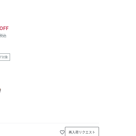
OFF
/税込
グ対象
favorite_border
再入荷リクエスト