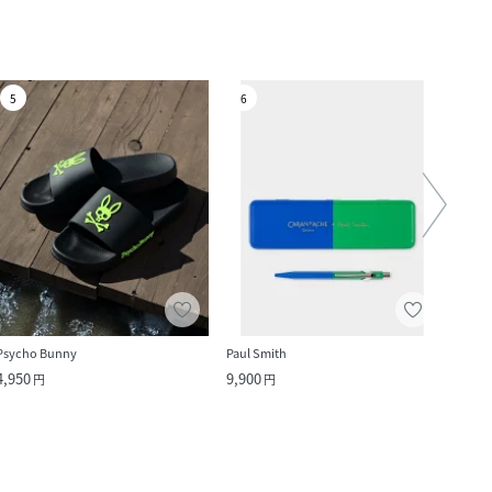
5
6
7
Psycho Bunny
Paul Smith
BEAM
4,950
9,900
1,980
円
円