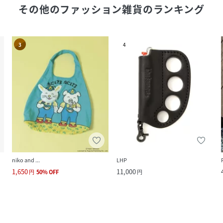
その他のファッション雑貨
のランキング
3
4
niko and ...
LHP
1,650
11,000
円
50
%
OFF
円