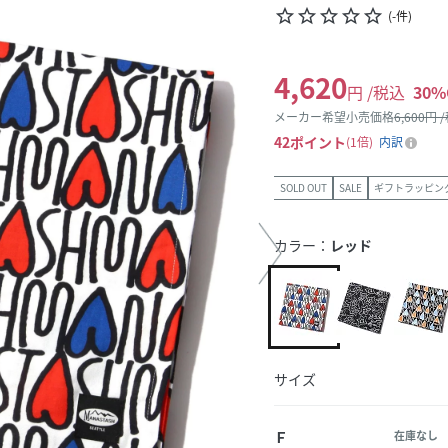
star_border
star_border
star_border
star_border
star_border
(
-
件
)
4,620
円 /税込
30
%
メーカー希望小売価格
6,600
円 
42
ポイント
1倍
内訳
SOLD OUT
SALE
ギフトラッピン
カラー：
レッド
サイズ
Ｆ
在庫なし